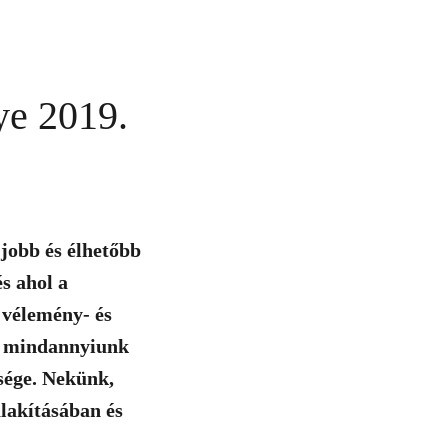
ye 2019.
 jobb és élhetőbb
és ahol a
 vélemény- és
kör mindannyiunk
sége. Nekünk,
lakításában és