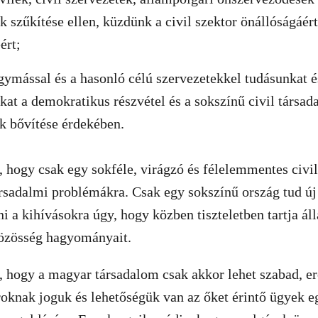
 szűkítése ellen, küzdünk a civil szektor önállóságáért
ért;
ymással és a hasonló célú szervezetekkel tudásunkat é
nkat a demokratikus részvétel és a sokszínű civil társa
k bővítése érdekében.
hogy csak egy sokféle, virágzó és félelemmentes civil
ársadalmi problémákra. Csak egy sokszínű ország tud új
ni a kihívásokra úgy, hogy közben tiszteletben tartja á
közösség hagyományait.
ogy a magyar társadalom csak akkor lehet szabad, erő
oknak joguk és lehetőségük van az őket érintő ügyek e