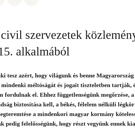
t civil szervezetek közlemén
15. alkalmából
aki tesz azért, hogy világunk és benne Magyarország
 mindenki méltóságát és jogait tiszteletben tartják, 
m fordulnak el. Ehhez függetlenségünk megőrzése, a
adság biztosítása kell, a békés, félelem nélküli lég
egteremtése a mindenkori magyar kormány köteles
 pedig felelősségünk, hogy részt vegyünk ennek kia