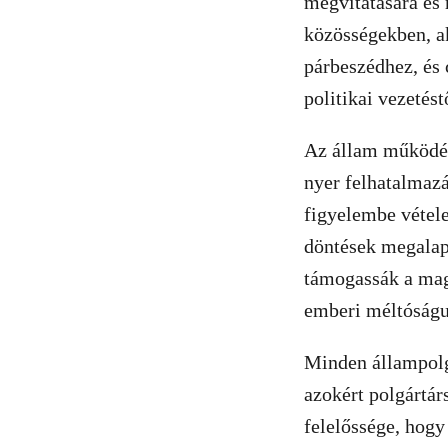
megvitatására és
közösségekben, ak
párbeszédhez, és 
politikai vezetést
Az állam működés
nyer felhatalmaz
figyelembe vétele
döntések megalapo
támogassák a magy
emberi méltóságuk
Minden állampolgá
azokért polgártár
felelőssége, hogy 