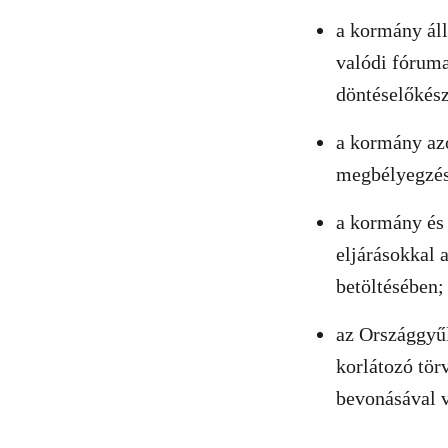
a kormány áll
valódi fóruma
döntéselőkész
a kormány azo
megbélyegzés
a kormány és 
eljárásokkal a
betöltésében;
az Országgyűl
korlátozó tör
bevonásával v