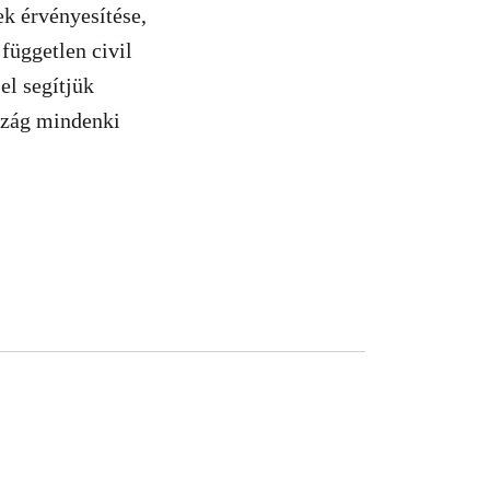
ek érvényesítése,
független civil
el segítjük
szág mindenki