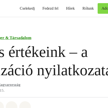
Ad
Cselekedj
Fedezd fel
Hírek
Rólunk
er & Társadalom
 értékeink – a
izáció nyilatkozat
agyarország
15.
t: Whatsapp
tás itt: Facebook
Megosztás itt: Twitter
Megosztás itt: Email
Share on Bluesky