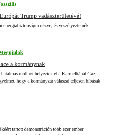
osszilis
 Európát Trump vadászterületévé!
i energiabiztonságra nézve, és veszélyeztetnék
Megújulók
peace a kormánynak
 hatalmas molinót helyeztek el a Karmelitánál Gáz,
figyelmet, hogy a kormányzat válaszai teljesen hibásak
ékéért tartott demonstráción több ezer ember