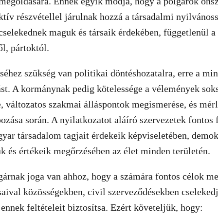
 megoldására. Ennek egyik módja, hogy a polgárok öns
tív részvétellel járulnak hozzá a társadalmi nyilvános
cselekednek maguk és társaik érdekében, függetlenül 
ől, pártoktól.
éhez szükség van politikai döntéshozatalra, erre a m
ást. A kormánynak pedig kötelessége a vélemények sok
, változatos szakmai álláspontok megismerése, és mérl
zása során. A nyilatkozatot aláíró szervezetek fontos 
ar társadalom tagjait érdekeik képviseletében, demokr
 és értékeik megőrzésében az élet minden területén.
rnak joga van ahhoz, hogy a számára fontos célok mell
saival közösségekben, civil szerveződésekben cseleked
ennek feltételeit biztosítsa. Ezért követeljük, hogy: