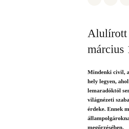
Alulírot
március 
Mindenki civil, 
hely legyen, ahol
lemaradóktól se
világnézeti szab
érdeke. Ennek m
állampolgároknak
megőrzésében.