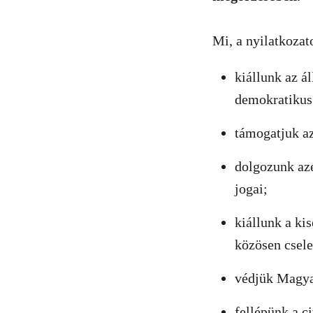
Mi, a nyilatkozato
kiállunk az á
demokratikus 
támogatjuk az
dolgozunk az
jogai;
kiállunk a kis
közösen csele
védjük Magyar
fellépünk a c