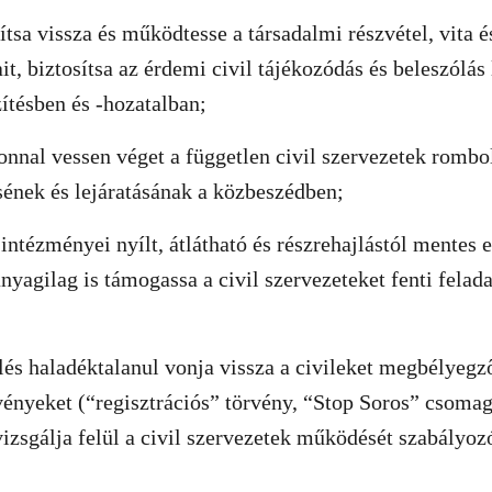
ítsa vissza és működtesse a társadalmi részvétel, vita é
it, biztosítsa az érdemi civil tájékozódás és beleszólás
ítésben és -hozatalban;
nnal vessen véget a független civil szervezetek rombo
ének és lejáratásának a közbeszédben;
intézményei nyílt, átlátható és részrehajlástól mentes e
nyagilag is támogassa a civil szervezeteket fenti felada
és haladéktalanul vonja vissza a civileket megbélyeg
vényeket (“regisztrációs” törvény, “Stop Soros” csomag)
izsgálja felül a civil szervezetek működését szabályozó