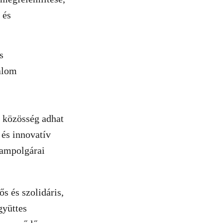
 és
s
dalom
 közösség adhat
 és innovatív
llampolgárai
s és szolidáris,
gyüttes