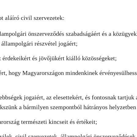
t aláíró civil szervezetek:
llampolgári önszerveződés szabadságáért és a közügye
állampolgári részvétel jogáért;
 érdekeikért és jövőjükért kiálló közösségeket;
ért, hogy Magyarországon mindenkinek érvényesülhess
ebbségek jogaiért, az elesettekért, és fontosnak tartjuk a
kszünk a bármilyen szempontból hátrányos helyzetben 
ország természeti kincseit és értékeit;
ivilek, civil szervezetek, állampolgári önszerveződések