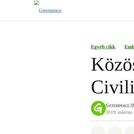
Egyéb cikk
Emb
Közös
Civil
Greenpeace M
2019. március 
Megosztás it
Megosz