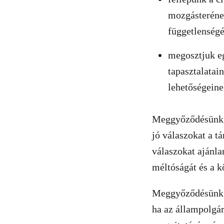
mozgásterének
függetlenségé
megosztjuk eg
tapasztalatai
lehetőségeine
Meggyőződésünk, 
jó válaszokat a t
válaszokat ajánla
méltóságát és a 
Meggyőződésünk, h
ha az állampolgár