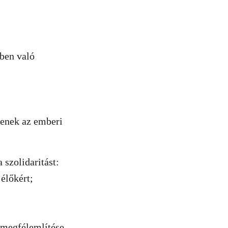
kben való
enek az emberi
 szolidaritást:
élőkért;
 megfélemlítése,