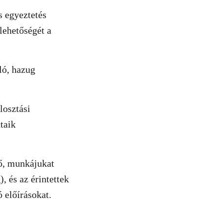
s egyeztetés
 lehetőségét a
ló, hazug
losztási
taik
ző, munkájukat
, és az érintettek
 előírásokat.