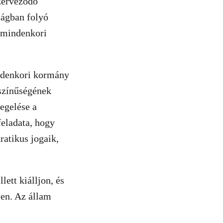
zerveződő
ságban folyó
a mindenkori
indenkori kormány
színűségének
egelése a
feladata, hogy
atikus jogaik,
ett kiálljon, és
jen. Az állam