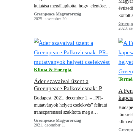
Magyaro
fejles
kutatása megállapította, hogy jelentősen
évtized
körny
javíthatja a beltéri levegő minőségét, ha a
Greenpeace Magyarország
költött 
2025. november 20.
gáztűzhelyeket elektromos készülékekkel
vasúti i
Greenpe
váltják fel.
2023. sz
Klíma & Energia
Termé
Áder szavaival üzent a
Greenpeace Palkovicsnak: PR-
A Fen
mutatványok helyett cselekvést
kapcs
Budapest, 2021. december 1. – „PR-
helyet
mutatványok helyett cselekvés” feliratú
Budapes
Green
transzparenssel szakította meg a
tönkret
Greenpeace egy aktivistája Dr. Palkovics
Greenpeace Magyarország
klímavé
2021. december 1.
László innovációs és technológiai
Greenpe
Greenpe