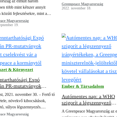
rszág az elmúlt három
ezért civil szervezetek szorgalma
ztésekre, mint a
Greenpeace Magyarország
ben több mint kétszer annyit
2022. november 18.
hogy ne nyissák meg az
ezetbarát vasútra
a közúti fejlesztésekre, mint a
autóforgalomnak a hidat.
nfrastruktúra korszerűsítésére.
ace Magyarország
eptember 19.
szet & Környezet
ntarthatósági Expó
án PR-mutatványok
Ember & Társadalom
t cselekvést vár a
t, 2021. november 30. – Fertő tó
Autómentes nap: a WHO
peace a kormánytól
étele, növekvő kibocsátások,
szigorít a légszennyező
tó, súlyos légszennyezés.
irányértékeken, a Greenpe
A Greenpeace Magyarország az e
ace-aktivisták egy óriási, Pac-
ace Magyarország
miniszterelnök-jelöltektő