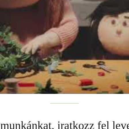
munkánkat, iratkozz fel leve