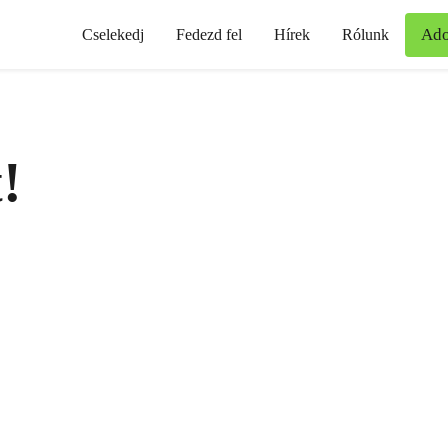
Ad
Cselekedj
Fedezd fel
Hírek
Rólunk
!