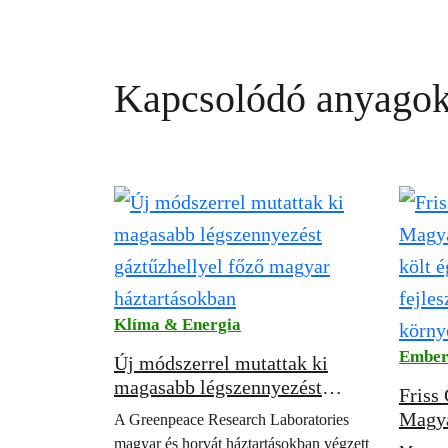
Kapcsolódó anyago
Klíma & Energia
Ember
Új módszerrel mutattak ki
magasabb légszennyezést
Friss
gáztűzhellyel főző magyar
Magya
A Greenpeace Research Laboratories
háztartásokban
költ 
magyar és horvát háztartásokban végzett