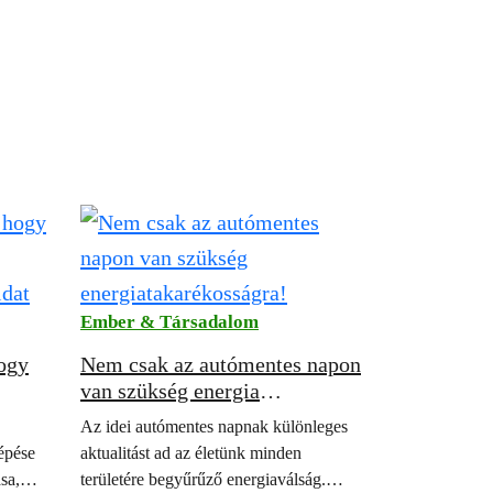
Ember & Társadalom
hogy
Nem csak az autómentes napon
van szükség energia
idat
takarékosságra!
Az idei autómentes napnak különleges
lépése
aktualitást ad az életünk minden
sa,
területére begyűrűző energiaválság.