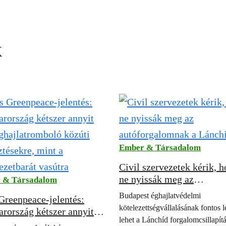
k
Ember & Társadalom
Civil szervezetek kérik, 
ne nyissák meg az
 & Társadalom
autóforgalomnak a Lánch
Budapest éghajlatvédelmi
 Greenpeace-jelentés:
kötelezettségvállalásának fontos 
rország kétszer annyit
lehet a Lánchíd forgalomcsillapítá
éghajlatromboló közúti