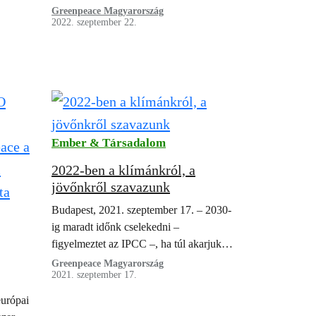
zzák,
Ugyan mindannyian láthatjuk, hogy ezt a
Greenpeace Magyarország
2022. szeptember 22.
válságot csak úgy lehet megoldani, ha
gyorsan és nagymértékben csökkentjük
az…
Ember & Társadalom
2022-ben a klímánkról, a
jövőnkről szavazunk
Budapest, 2021. szeptember 17. – 2030-
ig maradt időnk cselekedni –
figyelmeztet az IPCC –, ha túl akarjuk
élni a XXI. századot. A 2022-es
Greenpeace Magyarország
2021. szeptember 17.
választáson hatalomra kerülő kormány
ace a
ennek az időszaknak…
urópai
l