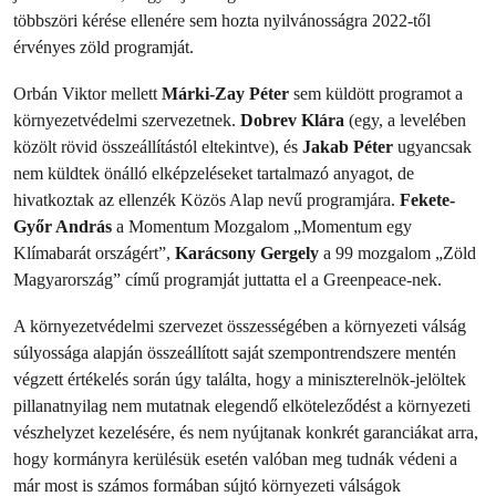
többszöri kérése ellenére sem hozta nyilvánosságra 2022-től
érvényes zöld programját.
Orbán Viktor mellett
Márki-Zay Péter
sem küldött programot a
környezetvédelmi szervezetnek.
Dobrev Klára
(egy, a levelében
közölt rövid összeállítástól eltekintve), és
Jakab Péter
ugyancsak
nem küldtek önálló elképzeléseket tartalmazó anyagot, de
hivatkoztak az ellenzék Közös Alap nevű programjára.
Fekete-
Győr András
a Momentum Mozgalom „Momentum egy
Klímabarát országért”,
Karácsony Gergely
a 99 mozgalom „Zöld
Magyarország” című programját juttatta el a Greenpeace-nek.
A környezetvédelmi szervezet összességében a környezeti válság
súlyossága alapján összeállított saját szempontrendszere mentén
végzett értékelés során úgy találta, hogy a miniszterelnök-jelöltek
pillanatnyilag nem mutatnak elegendő elköteleződést a környezeti
vészhelyzet kezelésére, és nem nyújtanak konkrét garanciákat arra,
hogy kormányra kerülésük esetén valóban meg tudnák védeni a
már most is számos formában sújtó környezeti válságok