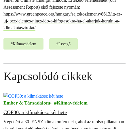
Panel on Climate Change) Hatodik Értékelő Jelentésének (6th
Assessment Report) első fejezete nyomán:
https://www.greenpeace.org/hungary/sajtokozlemeny/8613/itt-az-
uj-ipcc-jelentes-nincs-ido-a-kifogasokra-ha-el-akarjuk-kerulni-a-
klimakatasztrofat/
#
Klímavédelem
#
Levegő
Kapcsolódó cikkek
Ember & Társadalom
Klímavédelem
COP30: a klímakáosz két hete
Véget ért a 30. ENSZ klímakonferencia, ahol az utolsó pillanatban
sikerült némi előrelépést elérni az erdővédelem terén, elmaradt