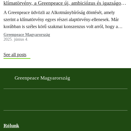
klímatörvény, a Greenpeace új, ambiciózus és igazságos
törvényt követel
A Greenpeace üdvözli az Alkotmánybíróság döntését, amely
szerint a klímatörvény egyes részei alaptörvény-ellenesek. Már
korábban is széles körű szakmai konszenzus volt arról, hogy a
2020-as magyar klímatörvény alkalmatlan arra, hogy megfelelő
Greenpeace Magyarország
2025. június 4.
válaszokat adjon a klímaválság kihívásaira.
See all posts
Greenpeace Magyarország
Rólunk