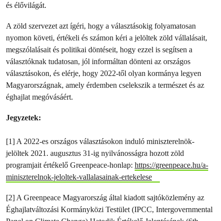
és élővilágát.
A zöld szervezet azt ígéri, hogy a választásokig folyamatosan
nyomon követi, értékeli és számon kéri a jelöltek zöld vállalásait,
megszólalásait és politikai döntéseit, hogy ezzel is segítsen a
választóknak tudatosan, jól informáltan dönteni az országos
választásokon, és elérje, hogy 2022-től olyan kormánya legyen
Magyarországnak, amely érdemben cselekszik a természet és az
éghajlat megóvásáért.
Jegyzetek:
[1] A 2022-es országos választásokon induló miniszterelnök-
jelöltek 2021. augusztus 31-ig nyilvánosságra hozott zöld
programjait értékelő Greenpeace-honlap:
https://greenpeace.hu/a-
miniszterelnok-jeloltek-vallalasainak-ertekelese
[2] A Greenpeace Magyarország által kiadott sajtóközlemény az
Éghajlatváltozási Kormányközi Testület (IPCC, Intergovernmental