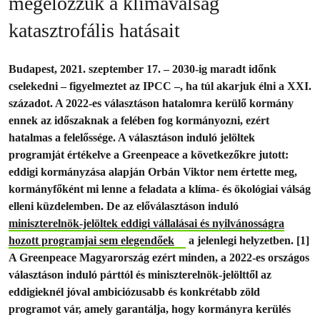
megelőzzük a klímaválság
katasztrofális hatásait
Budapest, 2021. szeptember 17. – 2030-ig maradt időnk
cselekedni – figyelmeztet az IPCC –, ha túl akarjuk élni a XXI.
századot. A 2022-es választáson hatalomra kerülő kormány
ennek az időszaknak a felében fog kormányozni, ezért
hatalmas a felelőssége. A választáson induló jelöltek
programját értékelve a Greenpeace a következőkre jutott:
eddigi kormányzása alapján Orbán Viktor nem értette meg,
kormányfőként mi lenne a feladata a klíma- és ökológiai válság
elleni küzdelemben. De az előválasztáson induló
miniszterelnök-jelöltek eddigi vállalásai és nyilvánosságra
hozott programjai sem elegendőek
a jelenlegi helyzetben. [1]
A Greenpeace Magyarország ezért minden, a 2022-es országos
választáson induló párttól és miniszterelnök-jelölttől az
eddigieknél jóval ambiciózusabb és konkrétabb zöld
programot vár, amely garantálja, hogy kormányra kerülés