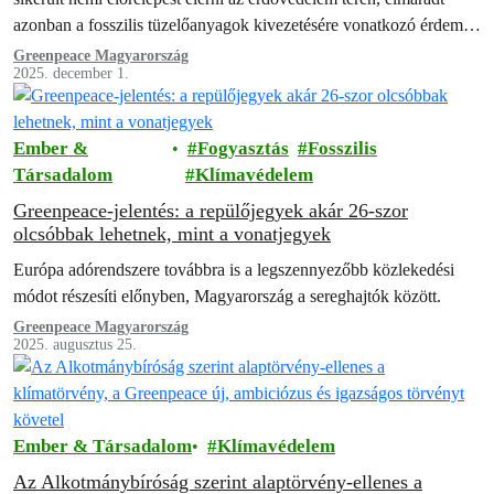
azonban a fosszilis tüzelőanyagok kivezetésére vonatkozó érdemi
megállapodás.
Greenpeace Magyarország
2025. december 1.
Ember &
Fogyasztás
Fosszilis
Társadalom
Klímavédelem
Greenpeace-jelentés: a repülőjegyek akár 26-szor
olcsóbbak lehetnek, mint a vonatjegyek
Európa adórendszere továbbra is a legszennyezőbb közlekedési
módot részesíti előnyben, Magyarország a sereghajtók között.
Greenpeace Magyarország
2025. augusztus 25.
Ember & Társadalom
Klímavédelem
Az Alkotmánybíróság szerint alaptörvény-ellenes a