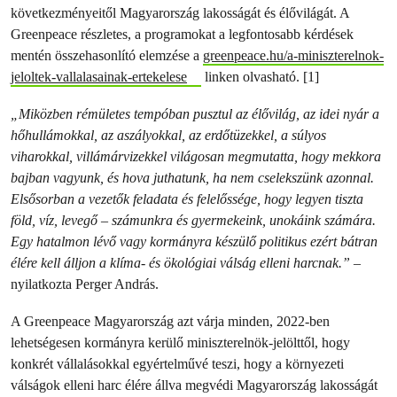
következményeitől Magyarország lakosságát és élővilágát. A
Greenpeace részletes, a programokat a legfontosabb kérdések
mentén összehasonlító elemzése a
greenpeace.hu/a-miniszterelnok-
jeloltek-vallalasainak-ertekelese
linken olvasható. [1]
„Miközben rémületes tempóban pusztul az élővilág, az idei nyár a
hőhullámokkal, az aszályokkal, az erdőtüzekkel, a súlyos
viharokkal, villámárvizekkel világosan megmutatta, hogy mekkora
bajban vagyunk, és hova juthatunk, ha nem cselekszünk azonnal.
Elsősorban a vezetők feladata és felelőssége, hogy legyen tiszta
föld, víz, levegő – számunkra és gyermekeink, unokáink számára.
Egy hatalmon lévő vagy kormányra készülő politikus ezért bátran
élére kell álljon a klíma- és ökológiai válság elleni harcnak.”
–
nyilatkozta Perger András.
A Greenpeace Magyarország azt várja minden, 2022-ben
lehetségesen kormányra kerülő miniszterelnök-jelölttől, hogy
konkrét vállalásokkal egyértelművé teszi, hogy a környezeti
válságok elleni harc élére állva megvédi Magyarország lakosságát