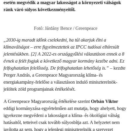
esetén megvédik a magyar lakosságot a környezeti válságok
ránk váró súlyos következményeitől.
Fotó: Járdány Bence / Greenpeace
„2030-ig maradt időnk cselekedni, ha túl akarjuk élni a
klímaválságot – erre figyelmeztettek az IPCC tudósai elhíresült
jelentésükben. [2] A 2022-es országgyűlési választáson ennek a 8
évnek a felét fogjuk a következő magyar kormány kezébe adni. Ez
felfoghatatlan felelősség. De felfoghatatlan lehetőség is.”
– kezdte
Perger András, a Greenpeace Magyarország klíma- és
energiakampány-felelőse a választáson induló miniszterelnök-
jelöltek zöld programjainak értékelését.
A Greenpeace Magyarország értékelése szerint
Orbán Viktor
eddigi kormányzása egyértelműen azt mutatja, hogy ahelyett, hogy
igyekezne megvédeni a lakosságot a klíma- és ökológiai válság
hatásaitól, tetteivel csak tovább súlyosbítja azt. A helyzetet nem
javította az sem, hogy a jelenlegi miniszterelnök a szervezet