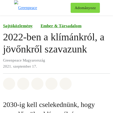
Ke
Adományozz
Menü
Sajtóközlemény
Ember & Társadalom
2022-ben a klímánkról, a
jövőnkről szavazunk
Greenpeace Magyarország
2021. szeptember 17.
Megosztás itt: Whatsapp
Megosztás itt: Facebook
Megosztás itt: Twitter
Megosztás itt: Email
Share on Bluesky
2030-ig kell cselekednünk, hogy