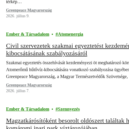
térkép…
Greenpeace Magyarország
2026. július 9.
Ember & Társadalom
Atomenergia
Civil szervezetek szakmai egyeztetést kezdem
kibocsátásának szabályozásáról
Szakmai egyeztetés összehívását kezdeményezi öt meghatározó körn
Atomerőmű hűtővíz-kibocsátására vonatkozó szabályozása ügyében. 
Greenpeace Magyarország, a Magyar Természetvédők Szövetsége
Greenpeace Magyarország
2026. július 7.
Ember & Társadalom
Szennyezés
Magzatkárósítóként besorolt oldószert találtak 
komáromi ipari park víztározójában