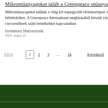
Mikroműanyagokat talált a Greenpeace műanya
Mikroműanyagokat találtak a világ két legnagyobb élelmiszeripari 
bébiételeiben. A Greenpeace International megbízásából készült viz
csecsemőknek szánt termékekkel kapcsolatban.
Greenpeace Magyarország
2026. május 21.
Előző
1
2
3
…
34
Következő