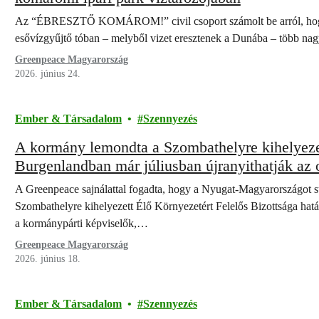
Az “ÉBRESZTŐ KOMÁROM!” civil csoport számolt be arról, hogy a
esővízgyűjtő tóban – melyből vizet eresztenek a Dunába – több nagy
Greenpeace Magyarország
2026. június 24.
Ember & Társadalom
Szennyezés
A kormány lemondta a Szombathelyre kihelyezett
Burgenlandban már júliusban újranyithatják az 
A Greenpeace sajnálattal fogadta, hogy a Nyugat-Magyarországot s
Szombathelyre kihelyezett Élő Környezetért Felelős Bizottsága határ
a kormánypárti képviselők,…
Greenpeace Magyarország
2026. június 18.
Ember & Társadalom
Szennyezés