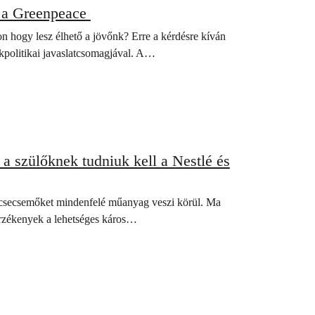
k a Greenpeace
 hogy lesz élhető a jövőnk? Erre a kérdésre kíván
kpolitikai javaslatcsomagjával. A…
a szülőknek tudniuk kell a Nestlé és
a csecsemőket mindenfelé műanyag veszi körül. Ma
érzékenyek a lehetséges káros…