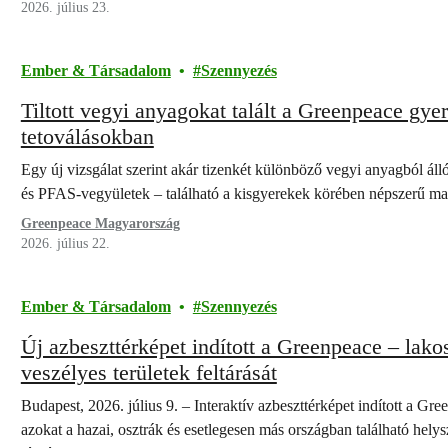
2026. július 23.
Ember & Társadalom
Szennyezés
Tiltott vegyi anyagokat talált a Greenpeace gy
tetoválásokban
Egy új vizsgálat szerint akár tizenkét különböző vegyi anyagból áll
és PFAS-vegyületek – található a kisgyerekek körében népszerű ma
Greenpeace Magyarország
2026. július 22.
Ember & Társadalom
Szennyezés
Új azbeszttérképet indított a Greenpeace – lako
veszélyes területek feltárását
Budapest, 2026. július 9. – Interaktív azbeszttérképet indított a G
azokat a hazai, osztrák és esetlegesen más országban található hel