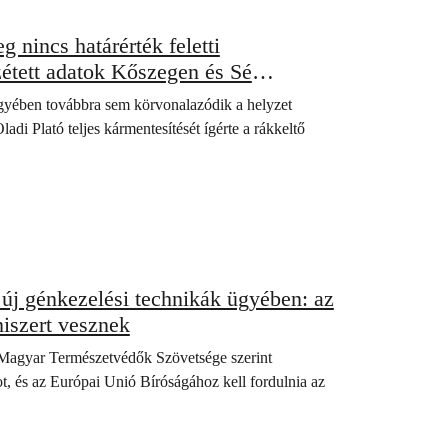
 nincs határérték feletti
zétett adatok Kőszegen és Sé
zést mutattak
gyében továbbra sem körvonalazódik a helyzet
i Plató teljes kármentesítését ígérte a rákkeltő
 új génkezelési technikák ügyében: az
iszert vesznek
Magyar Természetvédők Szövetsége szerint
és az Európai Unió Bíróságához kell fordulnia az