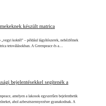
ermekeknek készült matrica
ó „vegyi koktél” – például lágyítószerek, nehézfémek
trica tetoválásokban. A Greenpeace és a…
ssági bejelentésekkel segítenék a
reenpeace, amelyen a lakosok egyszerűen bejelenthetik
yszíneket, ahol azbesztszennyezésre gyanakodnak. A