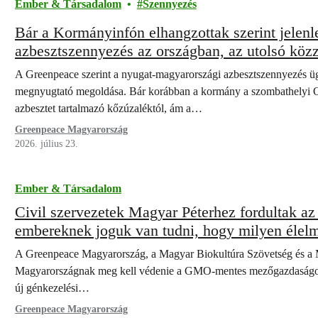
Ember & Társadalom
Szennyezés
Bár a Kormányinfón elhangzottak szerint jelenleg
azbesztszennyezés az országban, az utolsó köz
községben is jelentős határérték feletti szennye
A Greenpeace szerint a nyugat-magyarországi azbesztszennyezés ü
megnyugtató megoldása. Bár korábban a kormány a szombathelyi Olad
azbesztet tartalmazó kőzúzaléktól, ám a…
Greenpeace Magyarország
2026. július 23.
Ember & Társadalom
Civil szervezetek Magyar Péterhez fordultak az
embereknek joguk van tudni, hogy milyen élelm
A Greenpeace Magyarország, a Magyar Biokultúra Szövetség és a 
Magyarországnak meg kell védenie a GMO-mentes mezőgazdaságot, 
új génkezelési…
Greenpeace Magyarország