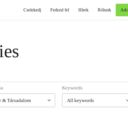
Ad
Cselekedj
Fedezd fel
Hírek
Rólunk
ies
ia
Keywords