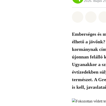
2026. május 2
Megosztás it
Megosz
Emberséges és m
élhető a jövőnk?
kormánynak címze
újonnan felálló 
Ugyanakkor a sze
évtizedekben súl
természet. A Gre
is kell, javaslat