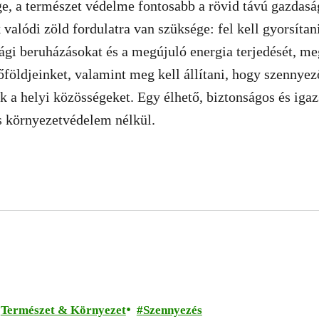
e, a természet védelme fontosabb a rövid távú gazdasá
alódi zöld fordulatra van szüksége: fel kell gyorsítan
gi beruházásokat és a megújuló energia terjedését, me
őföldjeinket, valamint meg kell állítani, hogy szennye
k a helyi közösségeket. Egy élhető, biztonságos és ig
s környezetvédelem nélkül.
Természet & Környezet
Szennyezés