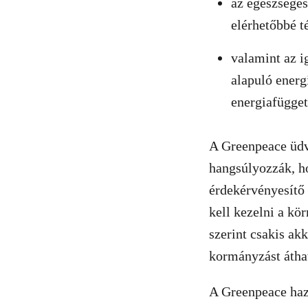
az egészséges
elérhetőbbé t
valamint az i
alapuló energi
energiafügget
A Greenpeace üdv
hangsúlyozzák, h
érdekérvényesítő 
kell kezelni a kö
szerint csakis ak
kormányzást áthat
A Greenpeace haz