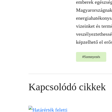
emberek egészség
Magyarországnak v
energiahatékonysá
vizeinket és term
veszélyeztethessé
képzelhető el erő
#
Szennyezés
Kapcsolódó cikkek