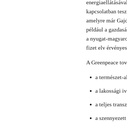
energiaellátásáva
kapcsolatban tesz
amelyre már Gajdo
például a gazdasá
a nyugat-magyaror
fizet elv érvényes
A Greenpeace tová
a természet-a
a lakossági i
a teljes tran
a szennyezett