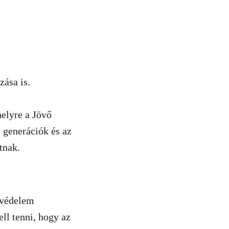
zása is.
helyre a Jövő
 generációk és az
tnak.
etvédelem
ell tenni, hogy az