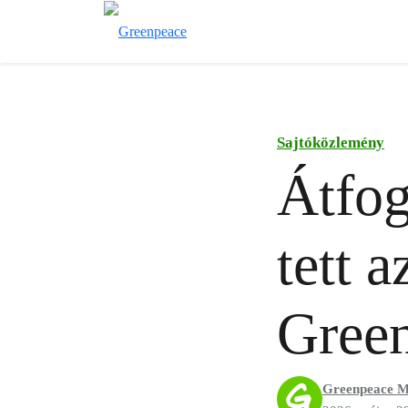
Sajtóközlemény
Átfog
tett 
Gree
Greenpeace M