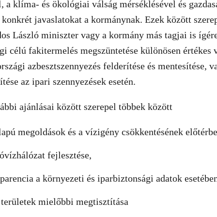
l, a klíma- és ökológiai válság mérséklésével és gazdas
 konkrét javaslatokat a kormánynak. Ezek között szerep
s László miniszter vagy a kormány más tagjai is ígéret
gi célú fakitermelés megszüntetése különösen értékes 
szági azbesztszennyezés felderítése és mentesítése, v
ítése az ipari szennyezések esetén.
bbi ajánlásai között szerepel többek között
lapú megoldások és a vízigény csökkentésének előtérb
vóvízhálózat fejlesztése,
szparencia a környezeti és iparbiztonsági adatok esetébe
 területek mielőbbi megtisztítása