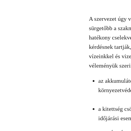
A szervezet úgy 
sürgetőbb a szak
hatékony cselekv
kérdésnek tartják
vízeinkkel és viz
véleményük szeri
az akkumuláto
környezetvéd
a kitettség c
időjárási ese