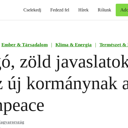
Ad
Cselekedj
Fedezd fel
Hírek
Rólunk
Ember & Társadalom
|
Klíma & Energia
|
Természet &
ó, zöld javaslato
az új kormánynak 
npeace
agyarország