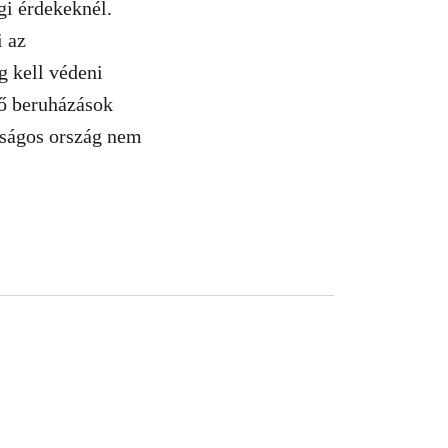
gi érdekeknél.
i az
g kell védeni
ző beruházások
azságos ország nem