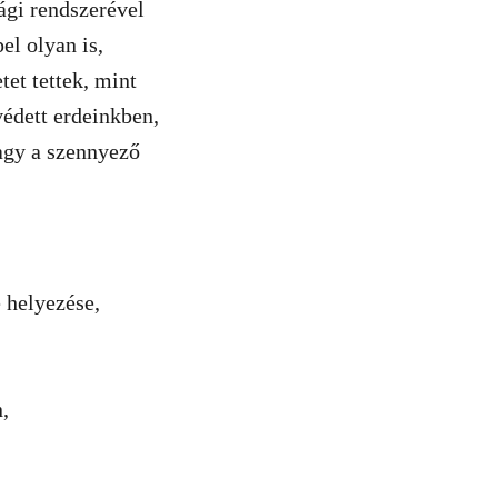
ági rendszerével
el olyan is,
et tettek, mint
védett erdeinkben,
agy a szennyező
e helyezése,
n,