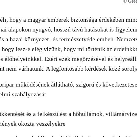
© Gree
véli, hogy a magyar emberek biztonsága érdekében min
mai alapokon nyugvó, hosszú távú hatásokat is figyele
és a hazai környezet- és természetvédelemben. Nemzets
, hogy lesz-e elég vizünk, hogy mi történik az erdeinkk
es élőhelyeinkkel. Ezért ezek megőrzésével és helyreáll
nt nem várhatunk. A legfontosabb kérdések közé sorolj
ripar működésének átlátható, szigorú és következetese
elmi szabályozását
sökkentését és a felkészülést a hőhullámok, villámárvi
mények okozta veszélyekre