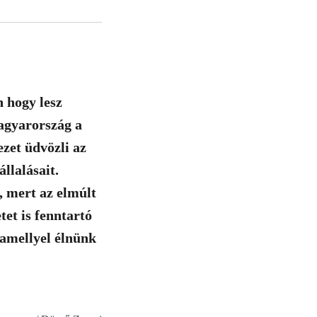
 hogy lesz
agyarország a
zet üdvözli az
llalásait.
, mert az elmúlt
tet is fenntartó
 amellyel élnünk