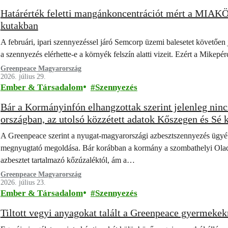
Határérték feletti mangánkoncentrációt mért a MIAKÖ
kutakban
A februári, ipari szennyezéssel járó Semcorp üzemi balesetet követően 
a szennyezés elérhette-e a környék felszín alatti vizeit. Ezért a Mike
Greenpeace Magyarország
2026. július 29.
Ember & Társadalom
Szennyezés
Bár a Kormányinfón elhangzottak szerint jelenleg nincs
országban, az utolsó közzétett adatok Kőszegen és Sé kö
szennyezést mutattak
A Greenpeace szerint a nyugat-magyarországi azbesztszennyezés ügyé
megnyugtató megoldása. Bár korábban a kormány a szombathelyi Oladi Pl
azbesztet tartalmazó kőzúzaléktól, ám a…
Greenpeace Magyarország
2026. július 23.
Ember & Társadalom
Szennyezés
Tiltott vegyi anyagokat talált a Greenpeace gyermekek