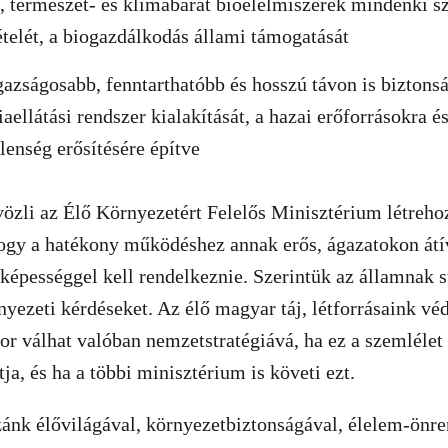
, természet- és klímabarát bioélelmiszerek mindenki 
ételét, a biogazdálkodás állami támogatását
gazságosabb, fenntarthatóbb és hosszú távon is bizton
aellátási rendszer kialakítását, a hazai erőforrásokra é
lenség erősítésére építve
özli az Élő Környezetért Felelős Minisztérium létreho
ogy a hatékony működéshez annak erős, ágazatokon átí
képességgel kell rendelkeznie. Szerintük az államnak st
rnyezeti kérdéseket. Az élő magyar táj, létforrásaink v
kor válhat valóban nemzetstratégiává, ha ez a szemlélet
ja, és ha a többi minisztérium is követi ezt.
ánk élővilágával, környezetbiztonságával, élelem-önre