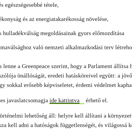
és egészségesebbé tétele,
ékonyság és az energiatakarékosság növelése,
s hulladékválság megoldásainak gyors előmozdítása
ímaválsághoz való nemzeti alkalmazkodási terv létreho
 lenne a Greenpeace szerint, hogy a Parlament állítsa 
lója önállóságát, eredeti hatásköreivel együtt: a jövő
így sokkal erősebb képviseletet, érdemi védelmet kapha
jes javaslatcsomagja
ide kattintva
érhető el.
örténelmi lehetőség áll: helyre kell állítani a környez
sza kell adni a hatóságok függetlenségét, és világossá k