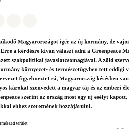
9.
t: Whatsapp
tás itt: Facebook
Megosztás itt: Twitter
Megosztás itt: Email
Share on Bluesky
űködő Magyarországot ígér az új kormány, de vajon
 Erre a kérdésre kíván választ adni a Greenpeace M
tt szakpolitikai javaslatcsomagjával. A zöld szerve
kormány környezet- és természetügyben tett eddigi vá
rvezet figyelmeztet rá, Magyarország késésben van
yos károkat szenvedett a magyar táj és az emberi éle
enpeace szerint az ország most egy új esélyt kapott,
aikkal ehhez szeretnének hozzájárulni.