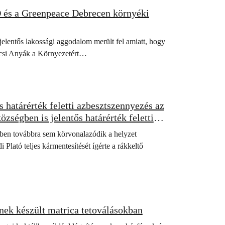
 és a Greenpeace Debrecen környéki
jelentős lakossági aggodalom merült fel amiatt, hogy
pércsi Anyák a Környezetért…
 határérték feletti azbesztszennyezés az
zségben is jelentős határérték feletti
ben továbbra sem körvonalazódik a helyzet
ató teljes kármentesítését ígérte a rákkeltő
nek készült matrica tetoválásokban