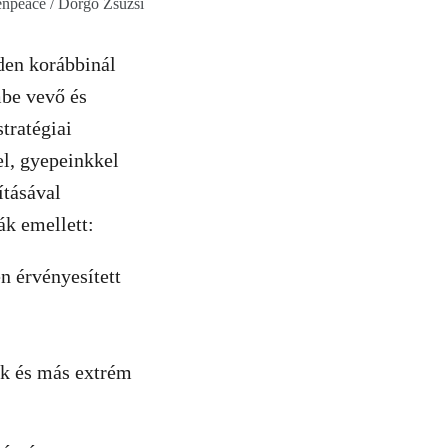
npeace / Dörgő Zsuzsi
den korábbinál
mbe vevő és
tratégiai
el, gyepeinkkel
ításával
ák emellett:
n érvényesített
zek és más extrém