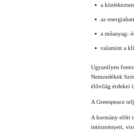
a közétkeztet
az energiahat
a műanyag- é
valamint a kl
Ugyanilyen fontos
Nemzedékek Szószó
élővilág érdekei 
A Greenpeace tel
A kormány előtt t
intézményeit, vis