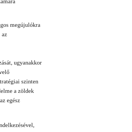
számára
ságos megújulókra
s az
zását, ugyanakkor
velő
ratégiai szinten
édelme a zöldek
 az egész
ndelkezésével,