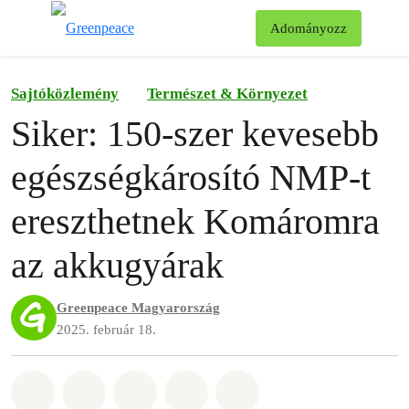
Ke
Adományozz
Menü
Sajtóközlemény
Természet & Környezet
Siker: 150-szer kevesebb
egészségkárosító NMP-t
ereszthetnek Komáromra
az akkugyárak
Greenpeace Magyarország
2025. február 18.
Megosztás itt: Whatsapp
Megosztás itt: Facebook
Megosztás itt: Twitter
Megosztás itt: Email
Share on Bluesky