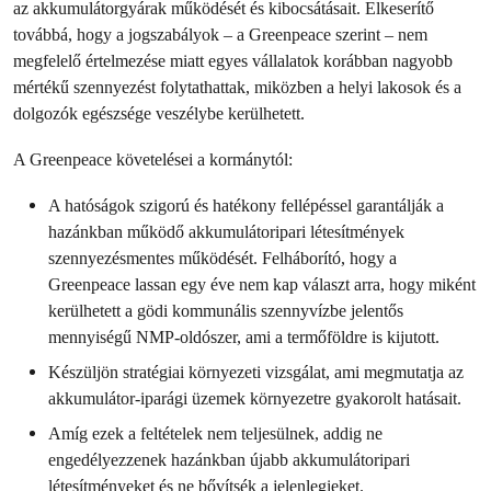
az akkumulátorgyárak működését és kibocsátásait. Elkeserítő
továbbá, hogy a jogszabályok – a Greenpeace szerint – nem
megfelelő értelmezése miatt egyes vállalatok korábban nagyobb
mértékű szennyezést folytathattak, miközben a helyi lakosok és a
dolgozók egészsége veszélybe kerülhetett.
A Greenpeace követelései a kormánytól:
A hatóságok szigorú és hatékony fellépéssel garantálják a
hazánkban működő akkumulátoripari létesítmények
szennyezésmentes működését. Felháborító, hogy a
Greenpeace lassan egy éve nem kap választ arra, hogy miként
kerülhetett a gödi kommunális szennyvízbe jelentős
mennyiségű NMP-oldószer, ami a termőföldre is kijutott.
Készüljön stratégiai környezeti vizsgálat, ami megmutatja az
akkumulátor-iparági üzemek környezetre gyakorolt hatásait.
Amíg ezek a feltételek nem teljesülnek, addig ne
engedélyezzenek hazánkban újabb akkumulátoripari
létesítményeket és ne bővítsék a jelenlegieket.