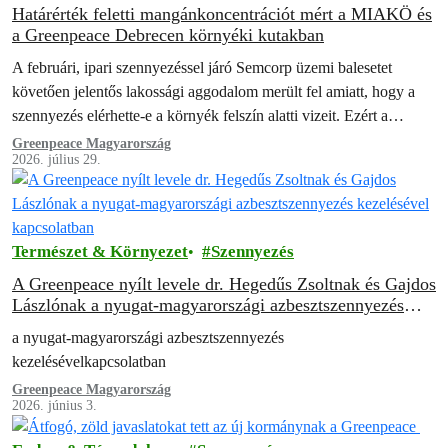
Határérték feletti mangánkoncentrációt mért a MIAKÖ és
a Greenpeace Debrecen környéki kutakban
A februári, ipari szennyezéssel járó Semcorp üzemi balesetet
követően jelentős lakossági aggodalom merült fel amiatt, hogy a
szennyezés elérhette-e a környék felszín alatti vizeit. Ezért a
Mikepércsi Anyák a Környezetért…
Greenpeace Magyarország
2026. július 29.
Természet & Környezet
Szennyezés
A Greenpeace nyílt levele dr. Hegedűs Zsoltnak és Gajdos
Lászlónak a nyugat-magyarországi azbesztszennyezés
kezelésével kapcsolatban
a nyugat-magyarországi azbesztszennyezés
kezelésévelkapcsolatban
Greenpeace Magyarország
2026. június 3.