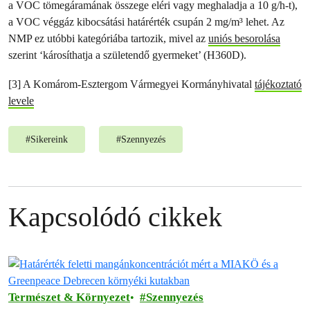
a VOC tömegáramának összege eléri vagy meghaladja a 10 g/h-t),
a VOC véggáz kibocsátási határérték csupán 2 mg/m³ lehet. Az
NMP ez utóbbi kategóriába tartozik, mivel az
uniós besorolása
szerint ‘károsíthatja a születendő gyermeket’ (H360D).
[3] A Komárom-Esztergom Vármegyei Kormányhivatal
tájékoztató
levele
#
Sikereink
#
Szennyezés
Kapcsolódó cikkek
Természet & Környezet
Szennyezés