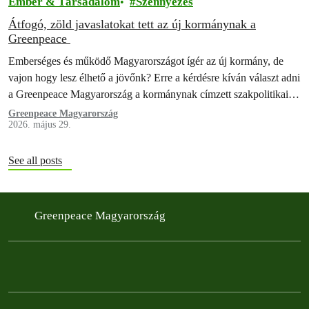
Ember & Társadalom
Szennyezés
Átfogó, zöld javaslatokat tett az új kormánynak a
Greenpeace
Emberséges és működő Magyarországot ígér az új kormány, de
vajon hogy lesz élhető a jövőnk? Erre a kérdésre kíván választ adni
a Greenpeace Magyarország a kormánynak címzett szakpolitikai
javaslatcsomagjával. A…
Greenpeace Magyarország
2026. május 29.
See all posts
Greenpeace Magyarország