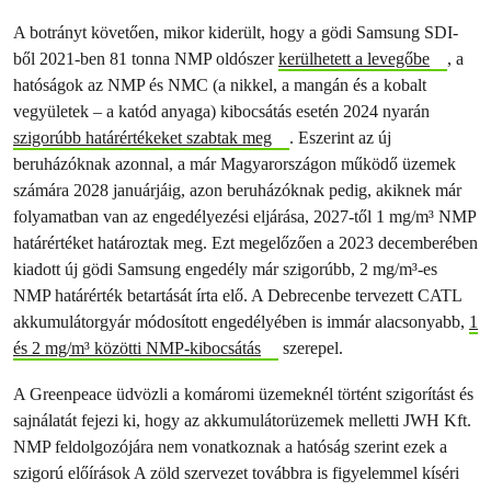
A botrányt követően, mikor kiderült, hogy a gödi Samsung SDI-
ből 2021-ben 81 tonna NMP oldószer
kerülhetett a levegőbe
, a
hatóságok az NMP és NMC (a nikkel, a mangán és a kobalt
vegyületek – a katód anyaga) kibocsátás esetén 2024 nyarán
szigorúbb határértékeket szabtak meg
. Eszerint az új
beruházóknak azonnal, a már Magyarországon működő üzemek
számára 2028 januárjáig, azon beruházóknak pedig, akiknek már
folyamatban van az engedélyezési eljárása, 2027-től 1 mg/m³ NMP
határértéket határoztak meg. Ezt megelőzően a 2023 decemberében
kiadott új gödi Samsung engedély már szigorúbb, 2 mg/m³-es
NMP határérték betartását írta elő. A Debrecenbe tervezett CATL
akkumulátorgyár módosított engedélyében is immár alacsonyabb,
1
és 2 mg/m³ közötti NMP-kibocsátás
szerepel.
A Greenpeace üdvözli a komáromi üzemeknél történt szigorítást és
sajnálatát fejezi ki, hogy az akkumulátorüzemek melletti JWH Kft.
NMP feldolgozójára nem vonatkoznak a hatóság szerint ezek a
szigorú előírások A zöld szervezet továbbra is figyelemmel kíséri