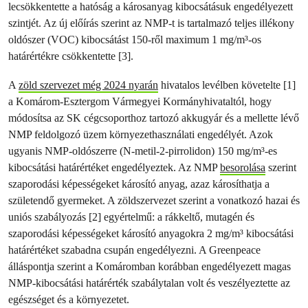
lecsökkentette a hatóság a károsanyag kibocsátásuk engedélyezett
szintjét. Az új előírás szerint az NMP-t is tartalmazó teljes illékony
oldószer (VOC) kibocsátást 150-ről maximum 1 mg/m³-os
határértékre csökkentette [3].
A
zöld szervezet még 2024 nyarán
hivatalos levélben követelte [1]
a Komárom-Esztergom Vármegyei Kormányhivataltól, hogy
módosítsa az SK cégcsoporthoz tartozó akkugyár és a mellette lévő
NMP feldolgozó üzem környezethasználati engedélyét. Azok
ugyanis NMP-oldószerre (N-metil-2-pirrolidon) 150 mg/m³-es
kibocsátási határértéket engedélyeztek. Az NMP
besorolása
szerint
szaporodási képességeket károsító anyag, azaz károsíthatja a
születendő gyermeket. A zöldszervezet szerint a vonatkozó hazai és
uniós szabályozás [2] egyértelmű: a rákkeltő, mutagén és
szaporodási képességeket károsító anyagokra 2 mg/m³ kibocsátási
határértéket szabadna csupán engedélyezni. A Greenpeace
álláspontja szerint a Komáromban korábban engedélyezett magas
NMP-kibocsátási határérték szabálytalan volt és veszélyeztette az
egészséget és a környezetet.