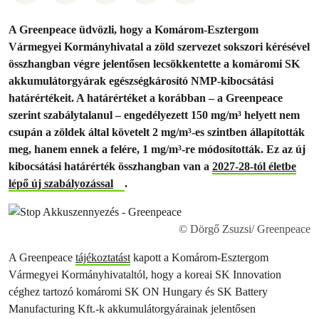
A Greenpeace üdvözli, hogy a Komárom-Esztergom
Vármegyei Kormányhivatal a zöld szervezet sokszori kérésével
összhangban végre jelentősen lecsökkentette a komáromi SK
akkumulátorgyárak egészségkárosító NMP-kibocsátási
határértékeit. A határértéket a korábban – a Greenpeace
szerint szabálytalanul – engedélyezett 150 mg/m³ helyett nem
csupán a zöldek által követelt 2 mg/m³-es szintben állapították
meg, hanem ennek a felére, 1 mg/m³-re módosították. Ez az új
kibocsátási határérték összhangban van a
2027-28-tól életbe
lépő új szabályozással
.
© Dörgő Zsuzsi/ Greenpeace
A Greenpeace
tájékoztatást
kapott a Komárom-Esztergom
Vármegyei Kormányhivataltól, hogy a koreai SK Innovation
céghez tartozó komáromi SK ON Hungary és SK Battery
Manufacturing Kft.-k akkumulátorgyárainak jelentősen