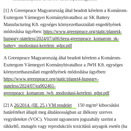
[1] A Greenpeace Magyarország által beadott kérelem a Komárom-
Esztergom Vármegyei Kormányhivatalhoz az SK Battery
Manufacturing Kft. egységes környezethasználati engedélyének
módosítása ügyében:
https://www.greenpeace.org/static/planet4-
hungary-stateless/2024/07/a0fc6eea-greenpeace_komarom_sk-
battery_modositasi-kerelem_gdpr.pdf
A Greenpeace Magyarország által beadott kérelem a Komárom-
Esztergom Vármegyei Kormányhivatalhoz a JWH Kft. egységes
környezethasználati engedélyének módosítása ügyében:
https://www.greenpeace.org/static/planet4-hungary-
stateless/2024/07/ea902461-
greenpeace_komarom_jwh_modositasi-kerelem_gdpr.pdf
[2] A
26/2014. (III. 25.) VM rendelet
150 mg/m³ kibocsátási
határértéket állapít meg általánosságban az illékony szerves
vegyületekre (VOC). Viszont ugyanezen jogszabály szerint a
rákkeltő, mutagén vagy reprodukciós toxicitású anyagok esetén (ha