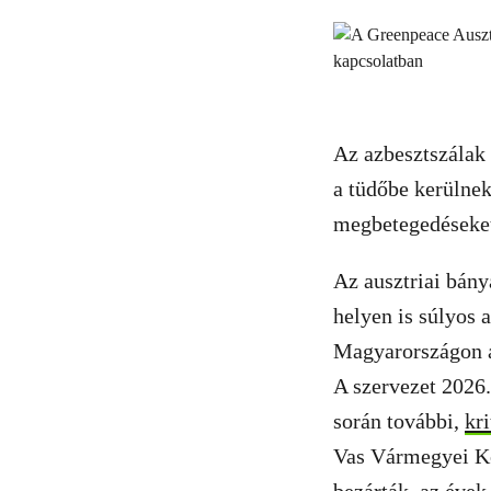
Az azbesztszálak
a tüdőbe kerülnek
megbetegedéseket
Az ausztriai bán
helyen is súlyos 
Magyarországon a
A szervezet 2026.
során további,
kr
Vas Vármegyei Ko