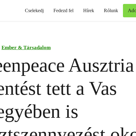
Ad
Cselekedj
Fedezd fel
Hírek
Rólunk
Ember & Társadalom
enpeace Ausztria
entést tett a Vas
gyében is
ztszennyezést ok