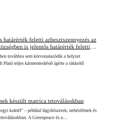
 határérték feletti azbesztszennyezés az
zségben is jelentős határérték feletti
ben továbbra sem körvonalazódik a helyzet
ató teljes kármentesítését ígérte a rákkeltő
nek készült matrica tetoválásokban
vegyi koktél” – például lágyítószerek, nehézfémek és
 tetoválásokban. A Greenpeace és a…