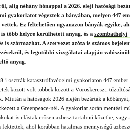
ől, alig néhány hónappal a 2026. eleji hatósági bezár
lmi gyakorlatot végeztek a bányában, melyen 447 em
t vettek. Ez feltehetően ugyanazon bányák egyike, a
is több helyre kerülhetett
anyag, és
a
szombathelyi
s is származhat. A szervezet azóta is számos bejelen
ezésekről, és legutóbbi vizsgálatai alapján valószínű
eltő anyag.
8-i osztrák katasztrófavédelmi gyakorlaton 447 ember v
etek között volt többek között a Vöröskereszt, tűzoltós
ák. Miután a hatóságok 2026 elején bezárták a kőbányát
ntkezett a Greenpeace-nél. A gyakorlat során mentési m
ákokat is elástak erősen azbeszttartalmú kőzetbe, vagy 
a fektettek, ahol korábban hatalmas mennyiségű azbesz