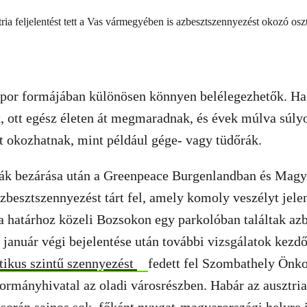
 por formájában különösen könnyen belélegezhetők. Ha
, ott egész életen át megmaradnak, és évek múlva súly
 okozhatnak, mint például gége- vagy tüdőrák.
yák bezárása után a Greenpeace Burgenlandban és Magy
azbesztszennyezést tárt fel, amely komoly veszélyt jelen
 határhoz közeli Bozsokon egy parkolóban találtak azb
 január végi bejelentése után további vizsgálatok kezd
itikus szintű szennyezést
fedett fel Szombathely Önk
rmányhivatal az oladi városrészben. Habár az ausztria