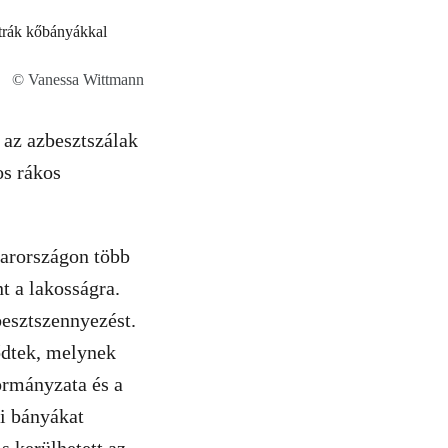
© Vanessa Wittmann
 az azbesztszálak
os rákos
arországon több
t a lakosságra.
esztszennyezést.
ődtek, melynek
ormányzata és a
i bányákat