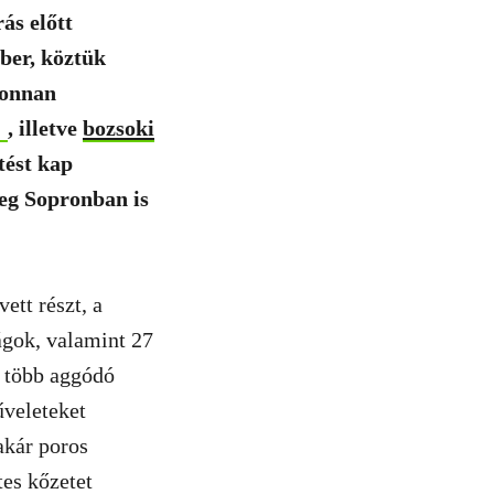
ás előtt
ber, köztük
honnan
, illetve
bozsoki
tést kap
leg Sopronban is
ett részt, a
ágok, valamint 27
, több aggódó
űveleteket
akár poros
tes kőzetet