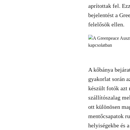
aprítottak fel. E
bejelentést a Gre
felelősök ellen.
A kőbánya bejáratá
gyakorlat során a
készült fotók azt
szállítószalag mel
ott különösen mag
mentőcsapatok ruh
helyiségekbe és a