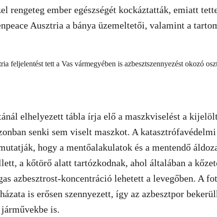
zzel rengeteg ember egészségét kockáztatták, emiatt tet
enpeace Ausztria a bánya üzemeltetői, valamint a tartom
nál elhelyezett tábla írja elő a maszkviselést a kijelöl
zonban senki sem viselt maszkot. A katasztrófavédelmi
 mutatják, hogy a mentőalakulatok és a mentendő áldoz
lett, a kőtörő alatt tartózkodnak, ahol általában a kőzet
as azbesztrost-koncentráció lehetett a levegőben. A fo
ázata is erősen szennyezett, így az azbesztpor bekerülh
 járművekbe is.