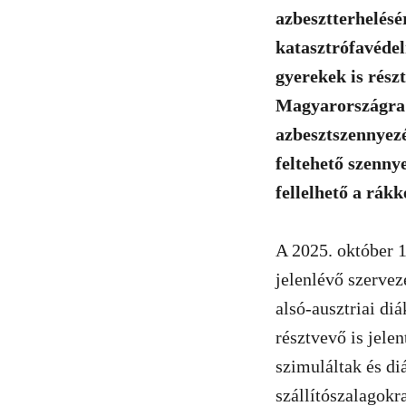
azbesztterhelésér
katasztrófavéde
gyerekek is rész
Magyarországra 
azbesztszennyezé
feltehető szenny
fellelhető a rákk
A 2025. október 1
jelenlévő szervez
alsó-ausztriai di
résztvevő is jele
szimuláltak és di
szállítószalagokr