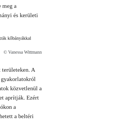
te meg a
ányi és kerületi
© Vanessa Wittmann
t területeken. A
 gyakorlatokról
atok közvetlenül a
et aprítják. Ezért
tókon a
etett a beltéri