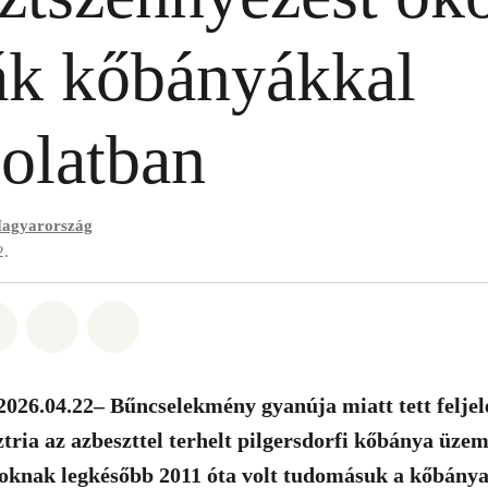
ák kőbányákkal
olatban
agyarország
2.
t: Whatsapp
tás itt: Facebook
Megosztás itt: Twitter
Megosztás itt: Email
Share on Bluesky
2026.04.22– Bűncselekmény gyanúja miatt tett feljel
ria az azbeszttel terhelt pilgersdorfi kőbánya üzeme
oknak legkésőbb 2011 óta volt tudomásuk a kőbány