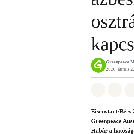
osztr
kapcs
Greenpeace M
2026. április 2
Megosztás it
Megosz
Eisenstadt/Bécs 
Greenpeace Auszt
Habár a hatóság