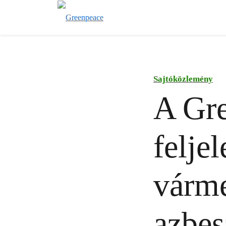
Sajtóközlemény
A Gre
feljel
várme
azbes