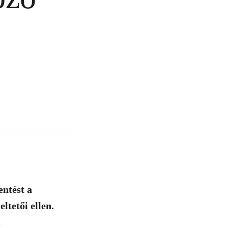
entést a
ltetői ellen.
a