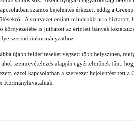
 során sajnos sok, főként nyugat-magyarországi helyre i
apcsolatban számos bejelentés érkezett eddig a Greenp
ülésekről. A szervezet emiatt mindenkit arra bíztatott, 
 ő környezetébe is juthatott az érintett bányák kőzetzúz
helye szerinti önkormányzathoz.
bbá újabb felderítéseket végzett több helyszínen, mel
, ahol szemrevételezés alapján egyértelműnek tűnt, hogy
ezett, ezzel kapcsolatban a szervezet bejelentést tett 
i Kormányhivatalnak.