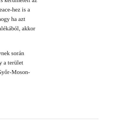
s kerülhetett az
eace-hez is a
hogy ha azt
alékából, akkor
ynek során
 a terület
a Győr-Moson-