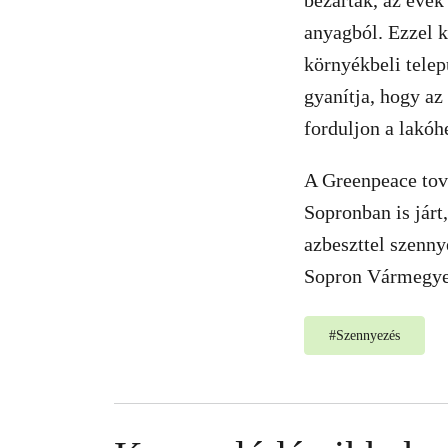
bezárták, az évek
anyagból. Ezzel k
környékbeli telep
gyanítja, hogy az
forduljon a lakó
A Greenpeace tová
Sopronban is járt
azbeszttel szenny
Sopron Vármegye
#
Szennyezés