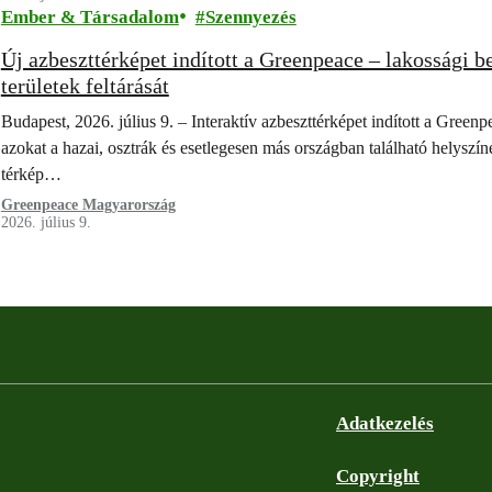
Ember & Társadalom
Szennyezés
Új azbeszttérképet indított a Greenpeace – lakossági b
területek feltárását
Budapest, 2026. július 9. – Interaktív azbeszttérképet indított a Green
azokat a hazai, osztrák és esetlegesen más országban található helysz
térkép…
Greenpeace Magyarország
2026. július 9.
Adatkezelés
Copyright