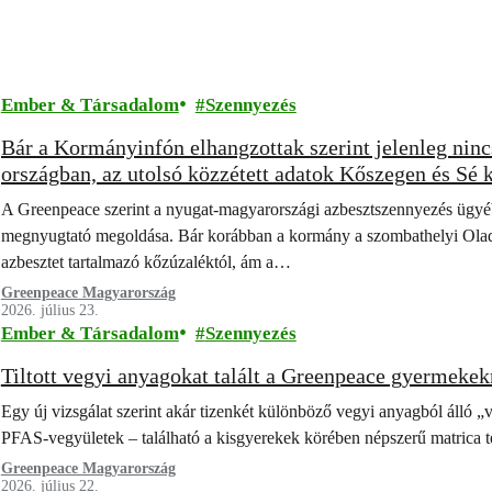
Ember & Társadalom
Szennyezés
Bár a Kormányinfón elhangzottak szerint jelenleg nincs
országban, az utolsó közzétett adatok Kőszegen és Sé kö
szennyezést mutattak
A Greenpeace szerint a nyugat-magyarországi azbesztszennyezés ügyé
megnyugtató megoldása. Bár korábban a kormány a szombathelyi Oladi Pl
azbesztet tartalmazó kőzúzaléktól, ám a…
Greenpeace Magyarország
2026. július 23.
Ember & Társadalom
Szennyezés
Tiltott vegyi anyagokat talált a Greenpeace gyermekek
Egy új vizsgálat szerint akár tizenkét különböző vegyi anyagból álló „
PFAS-vegyületek – található a kisgyerekek körében népszerű matrica
Greenpeace Magyarország
2026. július 22.