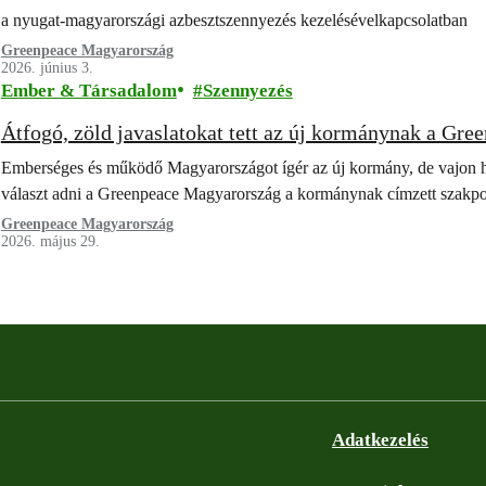
a nyugat-magyarországi azbesztszennyezés kezelésévelkapcsolatban
Greenpeace Magyarország
2026. június 3.
Ember & Társadalom
Szennyezés
Átfogó, zöld javaslatokat tett az új kormánynak a Gre
Emberséges és működő Magyarországot ígér az új kormány, de vajon ho
választ adni a Greenpeace Magyarország a kormánynak címzett szakpo
Greenpeace Magyarország
2026. május 29.
Adatkezelés