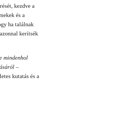
rését, kezdve a
rmekek és a
ogy ha találnak
azonnal kerítsék
ve mindenhol
tásáról
–
etes kutatás és a