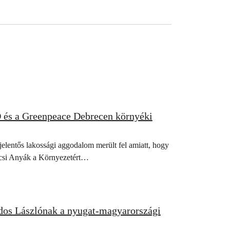
 és a Greenpeace Debrecen környéki
jelentős lakossági aggodalom merült fel amiatt, hogy
pércsi Anyák a Környezetért…
jdos Lászlónak a nyugat-magyarországi