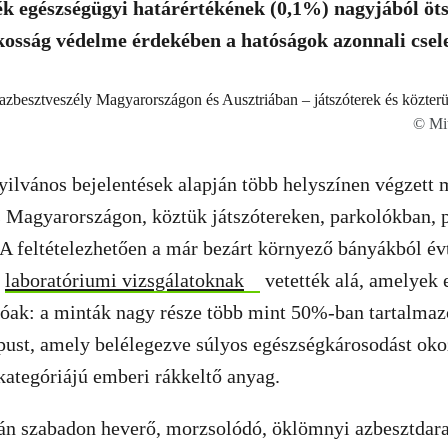
ék egészségügyi határértékének (0,1%) nagyjából öt
osság védelme érdekében a hatóságok azonnali csele
© Mit
ilvános bejelentések alapján több helyszínen végzett 
 Magyarországon, köztük játszótereken, parkolókban, 
. A feltételezhetően a már bezárt környező bányákból év
t
laboratóriumi vizsgálatoknak
vetették alá, amelyek
óak: a minták nagy része több mint 50%-ban tartalmazo
ípust, amely belélegezve súlyos egészségkárosodást oko
kategóriájú emberi rákkeltő anyag.
án szabadon heverő, morzsolódó, öklömnyi azbesztdarab