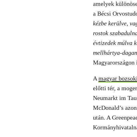
amelyek különösen
a Bécsi Orvostud
kézbe kerülve, va
rostok szabadulna
évtizedek múlva k
mellhártya-dagan
Magyarországon i
A
magyar bozsoki
előtti tér, a mog
Neumarkt im Tauch
McDonald’s azonna
után. A Greenpeac
Kormányhivatalná