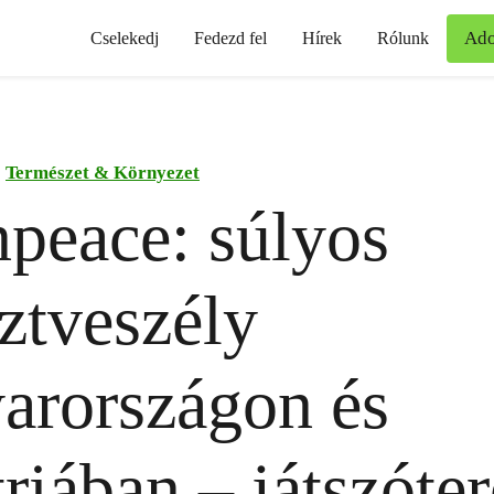
Ad
Cselekedj
Fedezd fel
Hírek
Rólunk
Természet & Környezet
peace: súlyos
ztveszély
arországon és
riában – játszóter