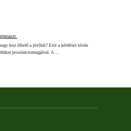
enpeace
gy lesz élhető a jövőnk? Erre a kérdésre kíván
litikai javaslatcsomagjával. A…