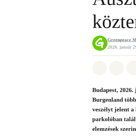
közte
Greenpeace M
2026. január 2
Megosztás it
Megosz
Budapest, 2026. 
Burgenland több 
veszélyt jelent 
parkolóban talá
elemzések szerin