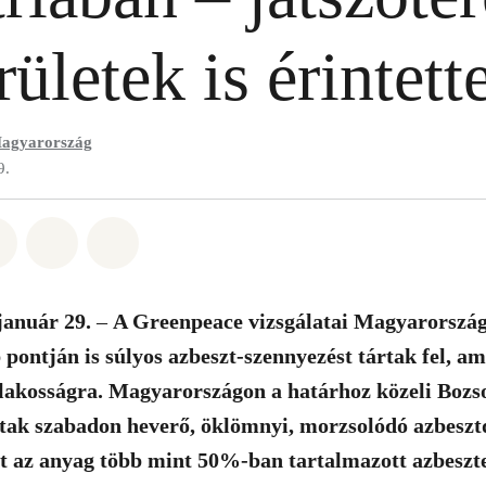
rületek is érintet
agyarország
9.
t: Whatsapp
tás itt: Facebook
Megosztás itt: Twitter
Megosztás itt: Email
Share on Bluesky
január 29.
–
A Greenpeace vizsgálatai Magyarország
pontján is súlyos azbeszt-szennyezést tártak fel, a
a lakosságra. Magyarországon a határhoz közeli Boz
ltak szabadon heverő, öklömnyi, morzsolódó azbeszt
t az anyag több mint 50%-ban tartalmazott azbesztet