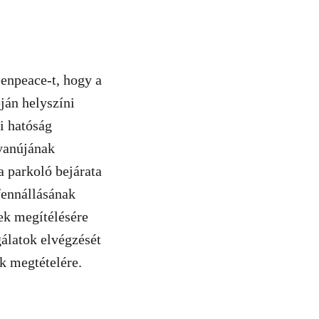
enpeace-t, hogy a
ján helyszíni
mi hatóság
gyanújának
 a parkoló bejárata
fennállásának
ek megítélésére
gálatok elvégzését
k megtételére.