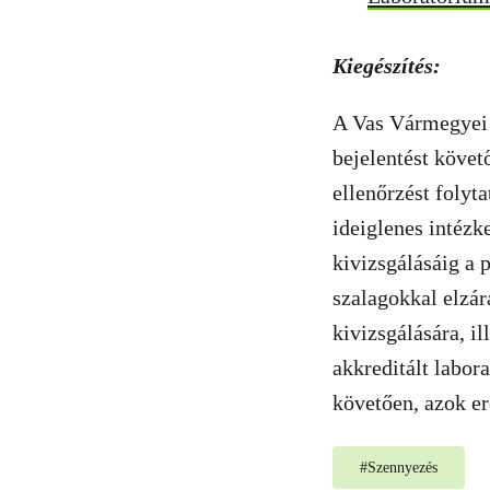
Kiegészítés:
A Vas Vármegyei 
bejelentést követ
ellenőrzést folyt
ideiglenes intézk
kivizsgálásáig a p
szalagokkal elzár
kivizsgálására, i
akkreditált labor
követően, azok e
#
Szennyezés