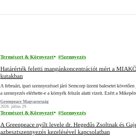
Természet & Környezet
Szennyezés
Határérték feletti mangánkoncentrációt mért a MIAKÖ
kutakban
A februári, ipari szennyezéssel járó Semcorp üzemi balesetet követően 
a szennyezés elérhette-e a környék felszín alatti vizeit. Ezért a Mike
Greenpeace Magyarország
2026. július 29.
Természet & Környezet
Szennyezés
A Greenpeace nyílt levele dr. Hegedűs Zsoltnak és Ga
azbesztszennyezés kezelésével kapcsolatban