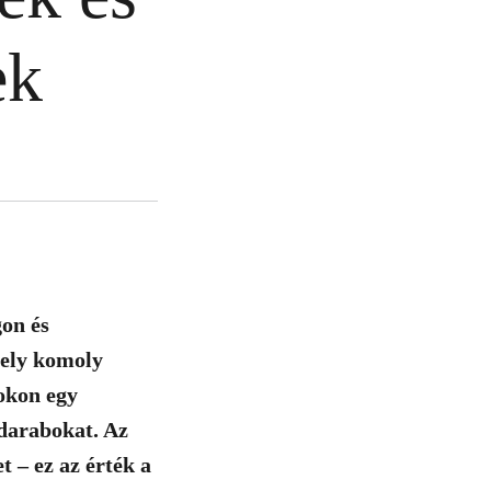
tek
on és
mely komoly
sokon egy
darabokat. Az
 – ez az érték a