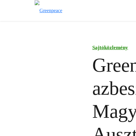
Sajtóközlemény
Green
azbes
Magy
Auszt