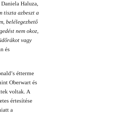
 Daniela Haluza,
 tiszta azbeszt a
om, belélegezhető
egedést nem okoz,
tüdőrákot vagy
an és
nald’s étterme
mint Oberwart és
tek voltak. A
tes értesítése
iatt a