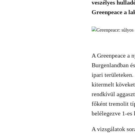
veszélyes hullad
Greenpeace a lak
A Greenpeace a ny
Burgenlandban és
ipari területeken
kitermelt köveke
rendkívül aggaszt
főként tremolit t
belélegezve 1-es 
A vizsgálatok sor