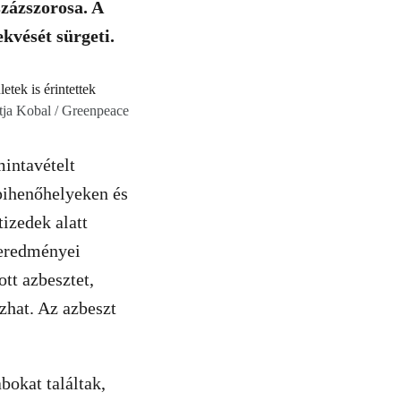
százszorosa. A
kvését sürgeti.
ja Kobal / Greenpeace
mintavételt
pihenőhelyeken és
tizedek alatt
 eredményei
tt azbesztet,
zhat. Az azbeszt
okat találtak,