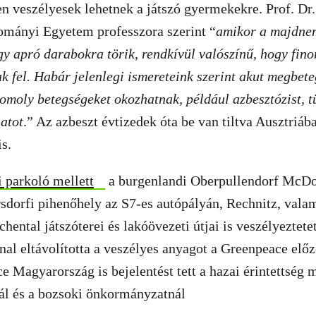
 veszélyesek lehetnek a játszó gyermekekre. Prof. Dr.
ományi Egyetem professzora szerint “
amikor a majdnem
gy apró darabokra törik, rendkívül valószínű, hogy fin
k fel. Habár jelenlegi ismereteink szerint akut megbet
omoly betegségeket okozhatnak, például azbesztózist, 
atot
.” Az azbeszt évtizedek óta be van tiltva Ausztriáb
s.
 parkoló mellett
a burgenlandi Oberpullendorf McDo
ersdorfi pihenőhely az S7-es autópályán, Rechnitz, vala
ental játszóterei és lakóövezeti útjai is veszélyeztetet
l eltávolította a veszélyes anyagot a Greenpeace előze
e Magyarország is bejelentést tett a hazai érintettség m
l és a bozsoki önkormányzatnál