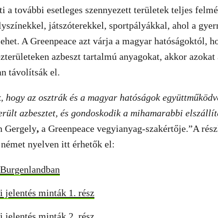
i a további esetleges szennyezett területek teljes felmé
lyszínekkel, játszóterekkel, sportpályákkal, ahol a gye
 lehet. A Greenpeace azt várja a magyar hatóságoktól, h
területeken azbeszt tartalmú anyagokat, akkor azokat 
n távolítsák el.
, hogy az osztrák és a magyar hatóságok együttműköd
erült azbesztet, és gondoskodik a mihamarabbi elszállí
n Gergely
,
a Greenpeace vegyianyag-szakértője.”A részl
émet nyelven itt érhetők el:
 Burgenlandban
 jelentés minták 1. rész
 jelentés minták 2. rész