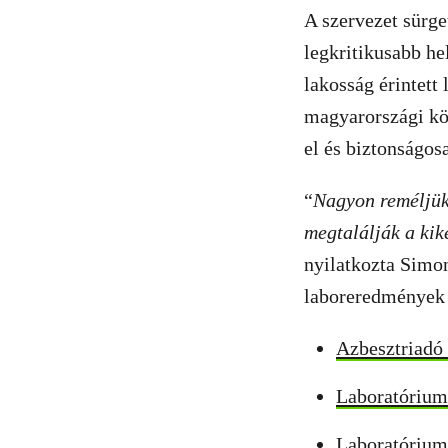
A szervezet sürget
legkritikusabb he
lakosság érintett
magyarországi köz
el és biztonságosa
“
Nagyon reméljük
megtalálják a kik
nyilatkozta Simo
laboreredmények n
Azbesztriadó
Laboratóriumi
Laboratóriumi