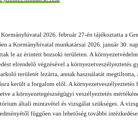
Kormányhivatal 2026. február 27-én tájékoztatta a Gre
ően a Kormányhivatal munkatársai 2026. január 30. nap
attak le az érintett bozsoki területen. A környezetvédel
edést elrendelő végzésével a környezetveszélyeztetés 
arkoló területét lezárta, annak használatát megtiltotta,
ásra került a forgalom elől. A környezetveszélyeztetés 
lletve a környezetegészségügyi veszélyeztetés mértékén
atórium általi mintavétel és vizsgálat szükséges. A vizs
redményétől függően van lehetőség további intézkedése