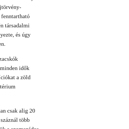
jtörvény-
 fenntartható
én társadalmi
yezte, és úgy
en.
 zacskók
l minden idők
ciókat a zöld
ztérium
an csak alig 20
 száznál több