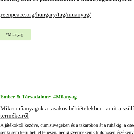
greenpeace.org/hungary/tag/muanyag/
#
Műanyag
Ember & Társadalom
Műanyag
Mikroműanyagok a tasakos bébiételekben: amit a szülő
termékeiről
A játékoktól kezdve, cumisüvegeken és a takarókon át a ruhákig: a c
senki sem kerülheti el teljesen, pedig gyermekeink különösen érzéken