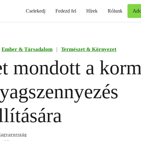
Ad
Cselekedj
Fedezd fel
Hírek
Rólunk
Ember & Társadalom
|
Természet & Környezet
t mondott a korm
yagszennyezés
lítására
agyarország