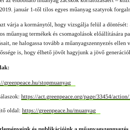
fel az eldobható műanyag zacskók korlátozásáért – köz
2019. január 1-től tilos egyes műanyag szatyrok forga
azt várja a kormánytól, hogy vizsgálja felül a döntését:
tos műanyag termékek és csomagolások előállítására pa
sait, ne halogassa tovább a műanyagszennyezés ellen va
őssége is, hogy élhető jövőt hagyjunk a jövő generáció
lak:
://greenpeace.hu/stopmuanyag
válaszok:
https://act.greenpeace.org/page/33454/action/
tő oldal:
https://greenpeace.hu/muanyag
zleményeink és publikációink a műanyagszennyezés