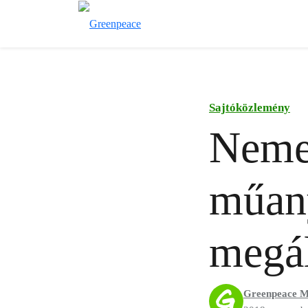
Sajtóközlemény
Neme
műan
megál
Greenpeace M