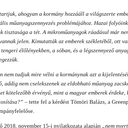
artjuk, ahogyan a kormány hozzááll a világszerte embe
ális műanyagszennyezés problémájához.
Hazai folyóink
nk tisztasága a tét. A mikroműanyagok ráadásul már ne
annak jelen. Kimutatták az emberek székletéből, ott va
 tengeri élőlényekben, a sóban, és a légszennyező any
legezzük.
en
nem tudjuk mire vélni a kormánynak azt a kijelentését
ő, addig nem cselekszenek az eldobható műanyag zacskó
het kötelezőbb érvényű, mint a magyar emberek érdeke,
ztosítása?”
– tette fel a kérdést Tömöri Balázs, a Green
mpányfelelőse.
 2018. november 15-i nyilatkozata alapján
„nem nyert