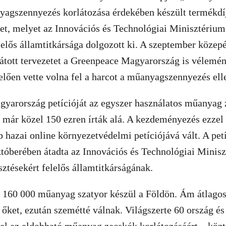
yagszennyezés korlátozása érdekében készült termékdí
et, melyet az Innovációs és Technológiai Minisztérium
elelős államtitkársága dolgozott ki. A szeptember közep
átott tervezetet a Greenpeace Magyarország is vélemén
lelően vette volna fel a harcot a műanyagszennyezés ell
yarország petícióját az egyszer használatos műanyag
t már közel 150 ezren írták alá. A kezdeményezés ezze
 hazai online környezetvédelmi petíciójává vált. A petí
któberében átadta az Innovációs és Technológiai Minis
sztésekért felelős államtitkárságának.
160 000 műanyag szatyor készül a Földön. Ám átlagos
 őket, ezután szemétté válnak. Világszerte 60 ország és