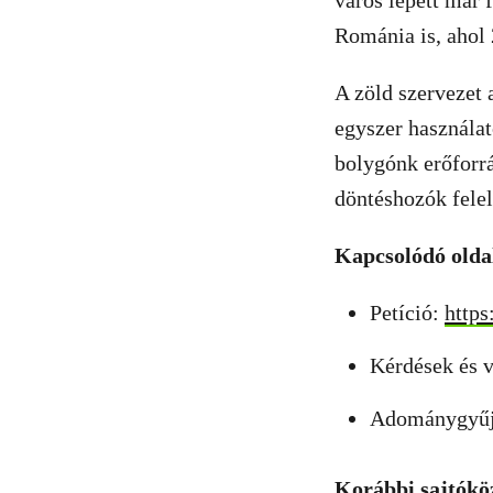
város lépett már 
Románia is, ahol 
A zöld szervezet 
egyszer használa
bolygónk erőforrá
döntéshozók felel
Kapcsolódó olda
Petíció:
https
Kérdések és 
Adománygyűj
Korábbi sajtókö