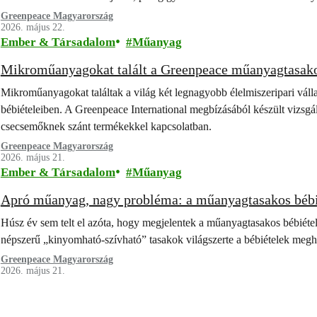
Greenpeace Magyarország
2026. május 22.
Ember & Társadalom
Műanyag
Mikroműanyagokat talált a Greenpeace műanyagtasako
Mikroműanyagokat találtak a világ két legnagyobb élelmiszeripari vál
bébiételeiben. A Greenpeace International megbízásából készült vizsgá
csecsemőknek szánt termékekkel kapcsolatban.
Greenpeace Magyarország
2026. május 21.
Ember & Társadalom
Műanyag
Apró műanyag, nagy probléma: a műanyagtasakos bébiét
Húsz év sem telt el azóta, hogy megjelentek a műanyagtasakos bébiétel
népszerű „kinyomható-szívható” tasakok világszerte a bébiételek meg
Greenpeace Magyarország
2026. május 21.