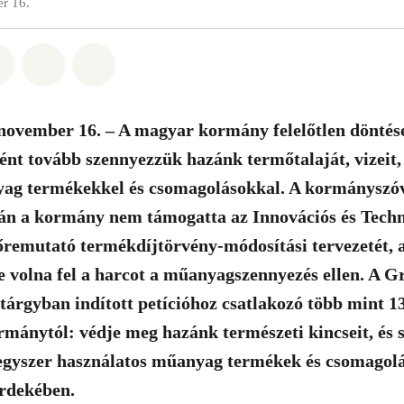
r 16.
t: Whatsapp
tás itt: Facebook
Megosztás itt: Twitter
Megosztás itt: Email
Share on Bluesky
 november 16. – A magyar kormány felelőtlen döntés
t tovább szennyezzük hazánk termőtalaját, vizeit, 
ag termékekkel és csomagolásokkal. A kormányszóv
ján a kormány nem támogatta az Innovációs és Techn
őremutató termékdíjtörvény-módosítási tervezetét, 
e volna fel a harcot a műanyagszennyezés ellen. A 
árgyban indított petícióhoz csatlakozó több mint 1
ormánytól:
védje meg hazánk természeti kincseit, és
z egyszer használatos műanyag termékek és csomagol
érdekében.