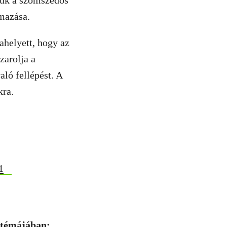
tük a szomszédos
lmazása.
 ahelyett, hogy az
zarolja a
ló fellépést. A
kra.
1
 témájában: