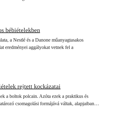
s bébiételekben
lalata, a Nestlé és a Danone műanyagtasakos
lat eredményei aggályokat vetnek fel a
elek rejtett kockázatai
ek a boltok polcain. Azóta ezek a praktikus és
határozó csomagolási formájává váltak, alapjaiban…