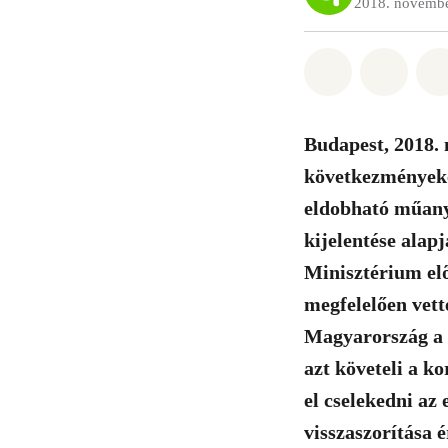
2018. novembe
Megosztás it
Megosz
Budapest, 2018.
következményekén
eldobható műany
kijelentése alap
Minisztérium el
megfelelően vett
Magyarország a t
azt követeli a k
el cselekedni a
visszaszorítása 