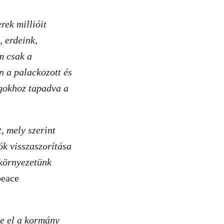
rek millióit
, erdeink,
m csak a
n a palackozott és
agokhoz tapadva a
, mely szerint
k visszaszorítása
 környezetünk
peace
e el a kormány