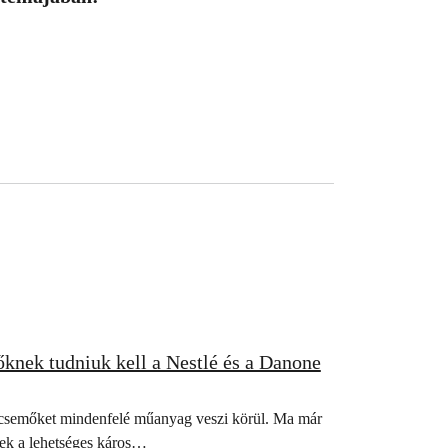
knek tudniuk kell a Nestlé és a Danone
secsemőket mindenfelé műanyag veszi körül. Ma már
yek a lehetséges káros…