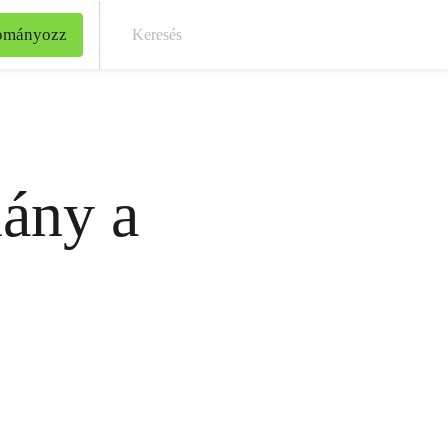
ományozz
Kere
ány a