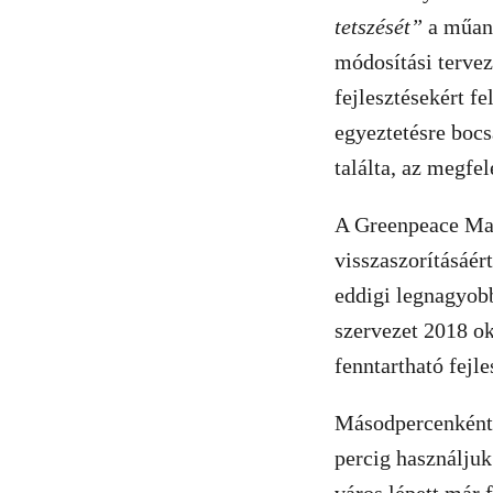
tetszését”
a műan
módosítási tervez
fejlesztésekért f
egyeztetésre bocs
találta, az megfe
A Greenpeace Mag
visszaszorításáér
eddigi legnagyobb
szervezet 2018 o
fenntartható fejle
Másodpercenként 
percig használjuk