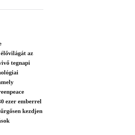
e
élővilágát az
ivő tegnapi
ológiai
amely
Greenpeace
30 ezer emberrel
 sűrgősen kezdjen
ások