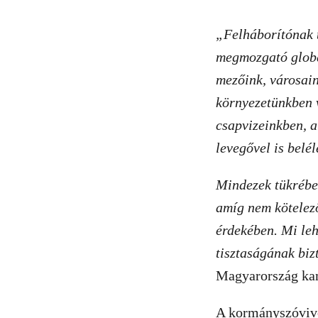
„Felháborítónak t
megmozgató glob
mezőink, városai
környezetünkben v
csapvizeinkben, a
levegővel is belé
Mindezek tükréb
amíg nem kötelez
érdekében. Mi le
tisztaságának bi
Magyarország ka
A kormányszóvivő