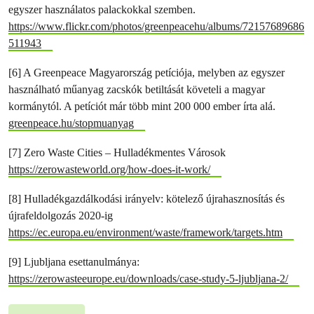
egyszer használatos palackokkal szemben.
https://www.flickr.com/photos/greenpeacehu/albums/72157689686
511943
[6] A Greenpeace Magyarország petíciója, melyben az egyszer
használható műanyag zacskók betiltását követeli a magyar
kormánytól. A petíciót már több mint 200 000 ember írta alá.
greenpeace.hu/stopmuanyag
[7] Zero Waste Cities – Hulladékmentes Városok
https://zerowasteworld.org/how-does-it-work/
[8] Hulladékgazdálkodási irányelv: kötelező újrahasznosítás és
újrafeldolgozás 2020-ig
https://ec.europa.eu/environment/waste/framework/targets.htm
[9] Ljubljana esettanulmánya:
https://zerowasteeurope.eu/downloads/case-study-5-ljubljana-2/