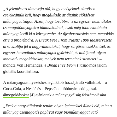
„A jelentés azt támasztja alá, hogy a cégeknek sürgősen
cselekedniük kell, hogy megállítsák az általuk előidézett
műanyagválságot. Azzal, hogy továbbra is az egyszer használatos
csomagolóanyagokra támaszkodnak, csak még több eldobható
műanyag kerül ki a környezetbe. Az újrahasznosítás nem megoldás
erre a problémára. A Break Free From Plastic 1800 tagszervezete
arra szólítja fel a nagyvállalatokat, hogy sürgősen csökkentsék az
egyszer használatos műanyagok gyártását, és találjanak olyan
innovatív megoldásokat, melyek nem termelnek szemetet”
–
mondta Von Hernandez, a
Break Free From Plastic
-mozgalom
globális koordinátora.
A műanyagszennyezéshez leginkább hozzájáruló vállalatok – a
Coca-Cola, a Nestlé és a PepsiCo – többnyire eddig csak
álmegoldásokat
[4] ajánlottak a műanyagválság felszámolására.
„Ezek a nagyvállalatok rendre olyan ígéretekkel állnak elő, mint a
műanyag csomagolás papírral vagy bioműanyaggal való