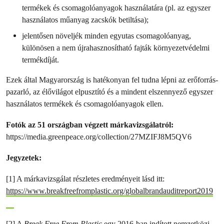
termékek és csomagolóanyagok használatára (pl. az egyszer
használatos műanyag zacskók betiltása);
jelentősen növeljék minden egyutas csomagolóanyag,
különösen a nem újrahasznosítható fajták környezetvédelmi
termékdíját.
Ezek által Magyarország is hatékonyan fel tudna lépni az erőforrás-
pazarló, az élővilágot elpusztító és a mindent elszennyező egyszer
használatos termékek és csomagolóanyagok ellen.
Fotók az 51 országban végzett márkavizsgálatról:
https://media.greenpeace.org/collection/27MZIFJ8M5QV6
Jegyzetek:
[1] A márkavizsgálat részletes eredményeit lásd itt:
https://www.breakfreefromplastic.org/globalbrandauditreport2019
[2] A
Break Free From Plastic
egy 2016-ban indított nemzetközi