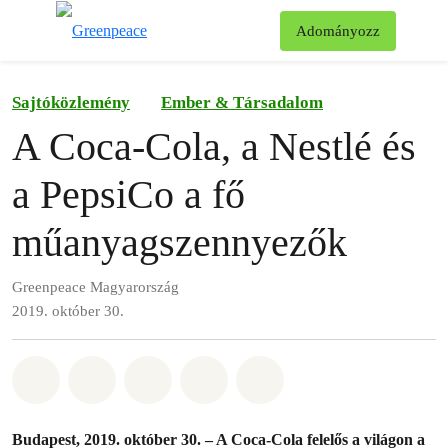
Ke
Adományozz
Menü
Sajtóközlemény
Ember & Társadalom
A Coca-Cola, a Nestlé és
a PepsiCo a fő
műanyagszennyezők
Greenpeace Magyarország
2019. október 30.
Megosztás itt: Whatsapp
Megosztás itt: Facebook
Megosztás itt: Twitter
Megosztás itt: Email
Share on Bluesky
Budapest, 2019. október 30. – A Coca-Cola felelős a világon a