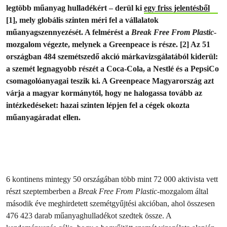
legtöbb műanyag hulladékért – derül ki
egy friss jelentésből
[1], mely globális szinten méri fel a vállalatok
műanyagszennyezését. A felmérést a
Break Free From Plastic
-
mozgalom végezte, melynek a Greenpeace is része. [2] Az 51
országban 484 szemétszedő akció márkavizsgálatából kiderül:
a szemét legnagyobb részét a Coca-Cola, a Nestlé és a PepsiCo
csomagolóanyagai teszik ki. A Greenpeace Magyarország azt
várja a magyar kormánytól, hogy ne halogassa tovább az
intézkedéseket: hazai szinten lépjen fel a cégek okozta
műanyagáradat ellen.
6 kontinens mintegy 50 országában több mint 72 000 aktivista vett
részt szeptemberben a
Break Free From Plastic
-mozgalom által
második éve meghirdetett szemétgyűjtési akcióban, ahol összesen
476 423 darab műanyaghulladékot szedtek össze. A