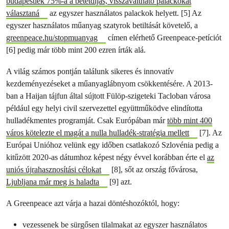
budapestiek 75%-a a betétdíjas, visszaváltható palackokat
választaná
az egyszer használatos palackok helyett. [5] Az
egyszer használatos műanyag szatyrok betiltását követelő, a
greenpeace.hu/stopmuanyag
címen elérhető Greenpeace-petíciót
[6] pedig már több mint 200 ezren írták alá.
A világ számos pontján találunk sikeres és innovatív
kezdeményezéseket a műanyaglábnyom csökkentésére. A 2013-
ban a Haijan tájfun által sújtott Fülöp-szigeteki Tacloban városa
például egy helyi civil szervezettel együttműködve elindította
hulladékmentes programját. Csak Európában már
több mint 400
város kötelezte el magát a nulla hulladék-stratégia mellett
[7]. Az
Európai Unióhoz velünk egy időben csatlakozó Szlovénia pedig a
kitűzött 2020-as dátumhoz képest négy évvel korábban érte el
az
uniós újrahasznosítási célokat
[8], sőt az ország fővárosa,
Ljubljana már meg is haladta
[9] azt.
A Greenpeace azt várja a hazai döntéshozóktól, hogy:
vezessenek be sürgősen tilalmakat az egyszer használatos