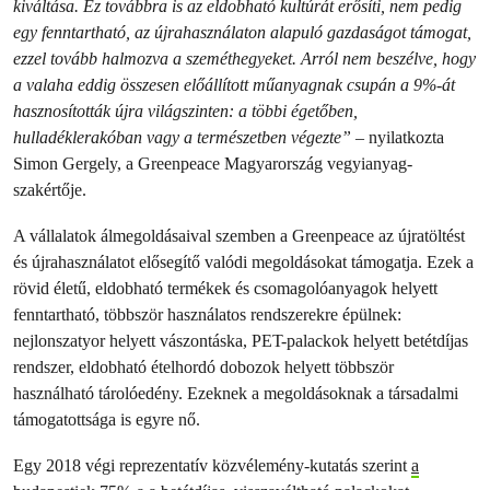
kiváltása. Ez továbbra is az eldobható kultúrát erősíti, nem pedig
egy fenntartható, az újrahasználaton alapuló gazdaságot támogat,
ezzel tovább halmozva a szeméthegyeket. Arról nem beszélve, hogy
a valaha eddig összesen előállított műanyagnak csupán a 9%-át
hasznosították újra világszinten: a többi égetőben,
hulladéklerakóban vagy a természetben végezte”
– nyilatkozta
Simon Gergely, a Greenpeace Magyarország vegyianyag-
szakértője.
A vállalatok álmegoldásaival szemben a Greenpeace az újratöltést
és újrahasználatot elősegítő valódi megoldásokat támogatja. Ezek a
rövid életű, eldobható termékek és csomagolóanyagok helyett
fenntartható, többször használatos rendszerekre épülnek:
nejlonszatyor helyett vászontáska, PET-palackok helyett betétdíjas
rendszer, eldobható ételhordó dobozok helyett többször
használható tárolóedény. Ezeknek a megoldásoknak a társadalmi
támogatottsága is egyre nő.
Egy 2018 végi reprezentatív közvélemény-kutatás szerint
a