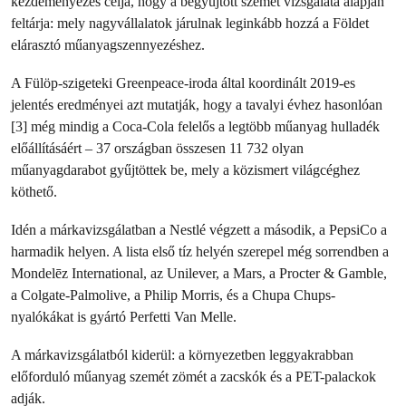
kezdeményezés célja, hogy a begyűjtött szemét vizsgálata alapján
feltárja: mely nagyvállalatok járulnak leginkább hozzá a Földet
elárasztó műanyagszennyezéshez.
A Fülöp-szigeteki Greenpeace-iroda által koordinált 2019-es
jelentés eredményei azt mutatják, hogy a tavalyi évhez hasonlóan
[3] még mindig a Coca-Cola felelős a legtöbb műanyag hulladék
előállításáért – 37 országban összesen 11 732 olyan
műanyagdarabot gyűjtöttek be, mely a közismert világcéghez
köthető.
Idén a márkavizsgálatban a Nestlé végzett a második, a PepsiCo a
harmadik helyen. A lista első tíz helyén szerepel még sorrendben a
Mondelēz International, az Unilever, a Mars, a Procter & Gamble,
a Colgate-Palmolive, a Philip Morris, és a Chupa Chups-
nyalókákat is gyártó Perfetti Van Melle.
A márkavizsgálatból kiderül: a környezetben leggyakrabban
előforduló műanyag szemét zömét a zacskók és a PET-palackok
adják.