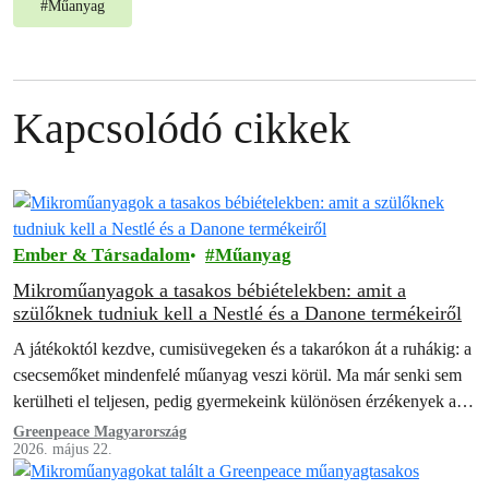
#
Műanyag
Kapcsolódó cikkek
Ember & Társadalom
Műanyag
Mikroműanyagok a tasakos bébiételekben: amit a
szülőknek tudniuk kell a Nestlé és a Danone termékeiről
A játékoktól kezdve, cumisüvegeken és a takarókon át a ruhákig: a
csecsemőket mindenfelé műanyag veszi körül. Ma már senki sem
kerülheti el teljesen, pedig gyermekeink különösen érzékenyek a
lehetséges káros…
Greenpeace Magyarország
2026. május 22.