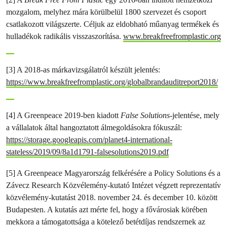
mozgalom, melyhez mára körülbelül 1800 szervezet és csoport
csatlakozott világszerte. Céljuk az eldobható műanyag termékek és
hulladékok radikális visszaszorítása.
www.breakfreefromplastic.org
[3] A 2018-as márkavizsgálatról készült jelentés:
https://www.breakfreefromplastic.org/globalbrandauditreport2018/
[4] A Greenpeace 2019-ben kiadott
False Solutions
-jelentése, mely
a vállalatok által hangoztatott álmegoldásokra fókuszál:
https://storage.googleapis.com/planet4-international-
stateless/2019/09/8a1d1791-falsesolutions2019.pdf
[5] A Greenpeace Magyarország felkérésére a Policy Solutions és a
Závecz Research Közvélemény-kutató Intézet végzett reprezentatív
közvélemény-kutatást 2018. november 24. és december 10. között
Budapesten. A kutatás azt mérte fel, hogy a fővárosiak körében
mekkora a támogatottsága a kötelező betétdíjas rendszernek az