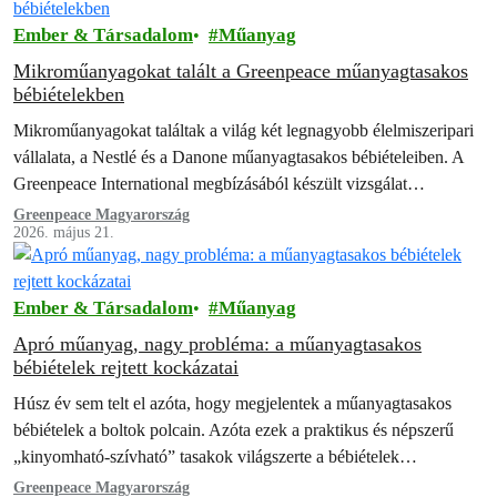
Ember & Társadalom
Műanyag
Mikroműanyagokat talált a Greenpeace műanyagtasakos
bébiételekben
Mikroműanyagokat találtak a világ két legnagyobb élelmiszeripari
vállalata, a Nestlé és a Danone műanyagtasakos bébiételeiben. A
Greenpeace International megbízásából készült vizsgálat
eredményei aggályokat vetnek fel a csecsemőknek szánt
Greenpeace Magyarország
2026. május 21.
termékekkel kapcsolatban.
Ember & Társadalom
Műanyag
Apró műanyag, nagy probléma: a műanyagtasakos
bébiételek rejtett kockázatai
Húsz év sem telt el azóta, hogy megjelentek a műanyagtasakos
bébiételek a boltok polcain. Azóta ezek a praktikus és népszerű
„kinyomható-szívható” tasakok világszerte a bébiételek
meghatározó csomagolási formájává váltak, alapjaiban…
Greenpeace Magyarország