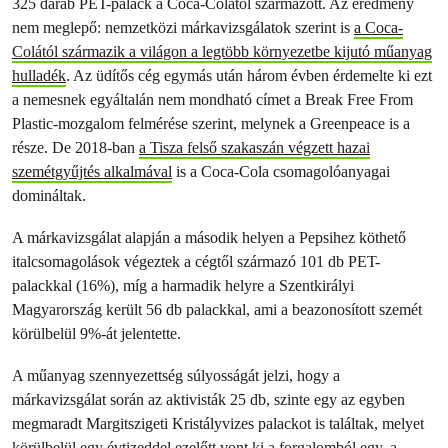
325 darab PET-palack a Coca-Colától származott. Az eredmény
nem meglepő: nemzetközi márkavizsgálatok szerint is
a Coca-
Colától származik a világon a legtöbb környezetbe kijutó műanyag
hulladék
. Az üdítős cég egymás után három évben érdemelte ki ezt
a nemesnek egyáltalán nem mondható címet a Break Free From
Plastic-mozgalom felmérése szerint, melynek a Greenpeace is a
része. De 2018-ban
a Tisza felső szakaszán végzett hazai
szemétgyűjtés alkalmával
is a Coca-Cola csomagolóanyagai
domináltak.
A márkavizsgálat alapján a második helyen a Pepsihez köthető
italcsomagolások végeztek a cégtől származó 101 db PET-
palackkal (16%), míg a harmadik helyre a Szentkirályi
Magyarország került 56 db palackkal, ami a beazonosított szemét
körülbelül 9%-át jelentette.
A műanyag szennyezettség súlyosságát jelzi, hogy a
márkavizsgálat során az aktivisták 25 db, szinte egy az egyben
megmaradt Margitszigeti Kristályvizes palackot is találtak, melyet
körülbelül egy évtizeddel ezelőtt vont ki a forgalomból egy, a