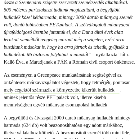
össze a Szentendrei-szigetre szervezett szemétszedés alkalmával.
500 méteres partszakaszt tudtunk megtisztítani, a begyűjtött
hulladék közel kétharmada, mintegy 2000 darab műanyag szemét
volt, döntő többségben PET-palack. A szétválogatott műanyagot
újrafeldolgozó üzembe juttattuk el, de a Duna által évek alatt
lerakott szemétből rengeteg maradt még a szigeten, ezért arra
buzdítunk másokat is, hogy ha arra járnak és tehetik, gyűjtsék a
hulladékot. Mi biztosan folytatjuk a munkát“
– nyilatkozta Tóth-
Kalló Éva, a Maradjanak a FÁK a Rómain civil csoport önkéntese.
Az eseményen a Greenpeace munkatársának segítségével az
önkéntesek márkavizsgálatot végeztek, hogy felmérjék, pontosan
mely cégektől származik a környezetbe kikerült hulladék
,
aminek jelentős része PET-palack volt, illetve kisebb
mennyiségben egyéb műanyag csomagolási hulladék.
A begyűjtött és átvizsgált 2000 darab műanyag hulladék mintegy
harmada (624 db) volt beazonosíthatóan egy adott márkához,
illetve vállalathoz köthető. A beazonosított szemét több mint fele,