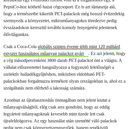
PepsiCo-hoz köthető hazai cégcsoport. Ez is azt támasztja alá,
hogy a természetbe kikerült PET-palackok még hosszú évtizedekig
szennyezik a környezetet, mikroműanyagokra töredezve pedig
évszázadokon keresztül további komoly fenyegetést jelentenek
élővilágunkra.
Csak a Coca-Cola
globális szinten évente több mint 120 milliárd
egyszer használatos műanyag palackot gyárt
. Ez azt jelenti, hogy
a cég másodpercenként 3800 darab PET-palackot önt a világra. A
vállalat előszeretettel hangsúlyozza a fogyasztó felelősségét a
szelektív hulladékgyűjtésben, miközben eldobható PET-
palackokban forgalmazza termékeit olyan országokban is, ahol ez a
szolgáltatás nem elérhető a lakosság számára.
Azonban az újrahasznosítás önmagában nem jelent kiutat a
műanyagválságból, elég csak arra gondolni, hogy az eddig
legyártott műanyagoknak kevesebb mint tizede lett csak
újrafeldolgozva. Az egy használat után szemétté váló palackok
pedig nem csak környezetszennyezőek, hanem rendkívüli