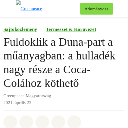
Ke
Adományozz
Menü
Sajtóközlemény
Természet & Környezet
Fuldoklik a Duna-part a
műanyagban: a hulladék
nagy része a Coca-
Colához köthető
Greenpeace Magyarország
2021. április 23.
Megosztás itt: Whatsapp
Megosztás itt: Facebook
Megosztás itt: Twitter
Megosztás itt: Email
Share on Bluesky