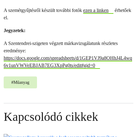
A szemétgyűjtésről készült további fotók
ezen a linken
érhetőek
el.
Jegyzetek:
A Szentendrei-szigeten végzett márkavizsgálatunk részletes
eredménye:
https://docs.google.com/spreadsheets/d/1GEP1VJ9a8OHhJ4L4wq
6v1unVWVeEBJAB7EG3XpPg0ts/edit#gid=0
#
Műanyag
Kapcsolódó cikkek