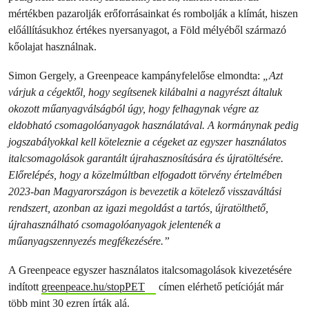
mértékben pazarolják erőforrásainkat és rombolják a klímát, hiszen
előállításukhoz értékes nyersanyagot, a Föld mélyéből származó
kőolajat használnak.
Simon Gergely, a Greenpeace kampányfelelőse elmondta:
„Azt
várjuk a cégektől, hogy segítsenek kilábalni a nagyrészt általuk
okozott műanyagválságból úgy, hogy felhagynak végre az
eldobható csomagolóanyagok használatával. A kormánynak pedig
jogszabályokkal kell köteleznie a cégeket az egyszer használatos
italcsomagolások garantált újrahasznosítására és újratöltésére.
Előrelépés, hogy a közelmúltban elfogadott törvény értelmében
2023-ban Magyarországon is bevezetik a kötelező visszaváltási
rendszert, azonban az igazi megoldást a tartós, újratölthető,
újrahasználható csomagolóanyagok jelentenék a
műanyagszennyezés megfékezésére.”
A Greenpeace egyszer használatos italcsomagolások kivezetésére
indított
greenpeace.hu/stopPET
címen elérhető petícióját már
több mint 30 ezren írták alá.