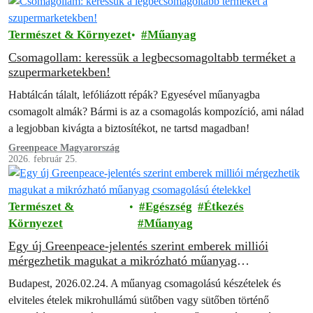
Természet & Környezet
Műanyag
Csomagollam: keressük a legbecsomagoltabb terméket a
szupermarketekben!
Habtálcán tálalt, lefóliázott répák? Egyesével műanyagba
csomagolt almák? Bármi is az a csomagolás kompozíció, ami nálad
a legjobban kivágta a biztosítékot, ne tartsd magadban!
Greenpeace Magyarország
2026. február 25.
Természet &
Egészség
Étkezés
Környezet
Műanyag
Egy új Greenpeace-jelentés szerint emberek milliói
mérgezhetik magukat a mikrózható műanyag
csomagolású ételekkel
Budapest, 2026.02.24. A műanyag csomagolású készételek és
elviteles ételek mikrohullámú sütőben vagy sütőben történő