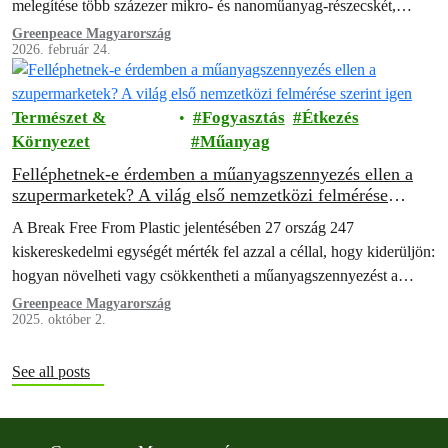
melegítése több százezer mikro- és nanoműanyag-részecskét,
valamint mérgező vegyi anyagok „koktélját” juttathatja közvetlenül
Greenpeace Magyarország
2026. február 24.
az ételbe –…
Természet &
Fogyasztás
Étkezés
Környezet
Műanyag
Felléphetnek-e érdemben a műanyagszennyezés ellen a
szupermarketek? A világ első nemzetközi felmérése
szerint igen
A Break Free From Plastic jelentésében 27 ország 247
kiskereskedelmi egységét mérték fel azzal a céllal, hogy kiderüljön:
hogyan növelheti vagy csökkentheti a műanyagszennyezést a
szupermarketek üzleti tevékenysége.
Greenpeace Magyarország
2025. október 2.
See all posts