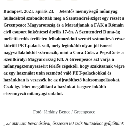
Budapest, 2021. április 23. – Jelentős mennyiségű műanyag
hulladéktól szabadították meg a Szentendrei-sziget egy részét a
Greenpeace Magyarország és a Maradjanak a FÁK a Rómain
civil csoport önkéntesei április 17-én. A Szentendrei Duna-ág
melletti erdős területen felhalmozódott szemét számottevő része
kiürült PET-palack volt, mely leginkább olyan jól ismert
nagyvállalatoktól származik, mint a Coca-Cola, a PepsiCo és a
Szentkirályi Magyarország Kft. A Greenpeace azt várja a
műanyagszennyezésért felelős cégektől, hogy szakítsanak végre
az egy használat után szemétté váló PET-palackokkal és
hazánkban is vezessék be az újratölthető italcsomagolásokat.
Csak így lehet megállítani a hazánkat is egyre inkább
elszennyező műanyagáradatot.
Fotó: Járdány Bence / Greenpeace
„23 aktivista bevonásával, összesen 80 zsák hulladékot gyűjtöttünk