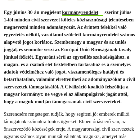
Egy június 30-án megjelent
kormányrendelet
szerint július
1-től minden civil szervezet köteles közhasznúsági jelentésében
megnevezni minden adományozót. Az érintett felekkel való
egyeztetés nélkül, váratlanul született kormányrendelet számos
alapvető jogot korlátoz. Szembemegy a magyar és az uniós
joggal, és semmibe veszi az Európai Unió Bíróságának tavaly
júniusi ítéletét. Egyaránt sérti az egyesülés szabadságához, a
magán‑ és a családi élet tiszteletben tartásához és a személyes
adatok védelméhez való jogot, visszamenőleges hatályú és
betarthatatlan, valamint elrettentheti az adományozókat a civil
szervezetek támogatásától. A Civilizáció koalíció felszólítja a
magyar kormányt: ne vegye el az állampolgárok jogát attól,
hogy a maguk módján támogassanak civil szervezeteket.
Szerencsére rengetegen tudják, hogy segíteni jó: emberek milliói
támogatnak számukra fontos ügyeket. Ebben óriási erő van, az
önszerveződő közösségek ereje. A magyarországi civil szervezetek
ugyanis számos olyan munkát vállalnak magukra, amelyet más