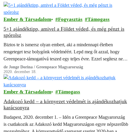
Ember & Társadalom
Fogyasztás
Támogass
5+1 ajándéktipp, amivel a Földet véded, és még pénzt is
spórolsz
Biztos te is ismersz olyan embert, aki a mindennapi életben
rengeteget tesz bolygónk védelméért. Lepd meg őt azzal, hogy
Greenpeace-támogatóvá teszed egy teljes évre. Ezzel segítesz neki,
hogy erőfeszítései megsokszorozódjanak,…
de Jonge Dorina / Greenpeace Magyarország
2020. december 18.
Ember & Társadalom
Támogass
Adakozó kedd – a környezet védelmét is ajándékozhatjuk
karácsonyra
Budapest, 2020. december 1. – Idén a Greenpeace Magyarország
is csatlakozik az Adakozó kedd Magyarországon egyre népszerűbb
mozgalmához. A környezetvédő szervezet szerint 2020-ban a