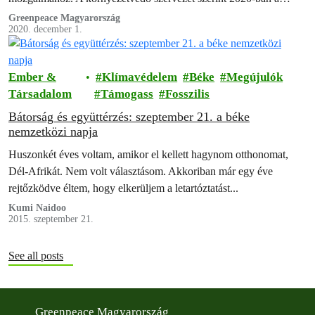
korábbiaknál jobban felértékelődött a szeretteinkkel és…
Greenpeace Magyarország
2020. december 1.
Ember &
Klímavédelem
Béke
Megújulók
Társadalom
Támogass
Fosszilis
Bátorság és együttérzés: szeptember 21. a béke
nemzetközi napja
Huszonkét éves voltam, amikor el kellett hagynom otthonomat,
Dél-Afrikát. Nem volt választásom. Akkoriban már egy éve
rejtőzködve éltem, hogy elkerüljem a letartóztatást...
Kumi Naidoo
2015. szeptember 21.
See all posts
Greenpeace Magyarország