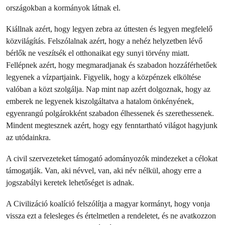
országokban a kormányok látnak el.
Kiállnak azért, hogy legyen zebra az úttesten és legyen megfelelő
közvilágítás. Felszólalnak azért, hogy a nehéz helyzetben lévő
bérlők ne veszítsék el otthonaikat egy sunyi törvény miatt.
Fellépnek azért, hogy megmaradjanak és szabadon hozzáférhetőek
legyenek a vízpartjaink. Figyelik, hogy a közpénzek elköltése
valóban a közt szolgálja. Nap mint nap azért dolgoznak, hogy az
emberek ne legyenek kiszolgáltatva a hatalom önkényének,
egyenrangú polgárokként szabadon élhessenek és szerethessenek.
Mindent megtesznek azért, hogy egy fenntartható világot hagyjunk
az utódainkra.
A civil szervezeteket támogató adományozók mindezeket a célokat
támogatják. Van, aki névvel, van, aki név nélkül, ahogy erre a
jogszabályi keretek lehetőséget is adnak.
A Civilizáció koalíció felszólítja a magyar kormányt, hogy vonja
vissza ezt a felesleges és értelmetlen a rendeletet, és ne avatkozzon