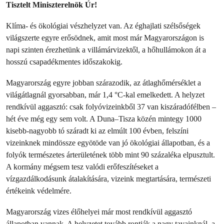
Tisztelt Miniszterelnök Úr!
Klíma- és ökológiai vészhelyzet van. Az éghajlati szélsőségek
világszerte egyre erősödnek, amit most már Magyarországon is
napi szinten érezhetünk a villámárvizektől, a hőhullámokon át a
hosszú csapadékmentes időszakokig.
Magyarország egyre jobban szárazodik, az átlaghőmérséklet a
világátlagnál gyorsabban, már 1,4 °C-kal emelkedett. A helyzet
rendkívül aggasztó: csak folyóvizeinkből 37 van kiszáradófélben –
hét éve még egy sem volt. A Duna–Tisza közén mintegy 1000
kisebb-nagyobb tó száradt ki az elmúlt 100 évben, felszíni
vizeinknek mindössze egyötöde van jó ökológiai állapotban, és a
folyók természetes árterületének több mint 90 százaléka elpusztult.
A kormány mégsem tesz valódi erőfeszítéseket a
vízgazdálkodásunk átalakítására, vizeink megtartására, természeti
értékeink védelmére.
Magyarország vizes élőhelyei már most rendkívül aggasztó
állapotban vannak. A helyzetet tovább rontják a nagy tavainknál, a