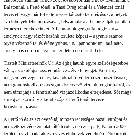
Balatonnál, a Fertő tónál, a Tatai Öreg-tónál és a Velencei-tónál
tervezett vagy már folyó természetkárosító beruházások, amelyek
az élőhelyek lebetonozásával, felszámolásával elpusztítják páratlan
természeti értékekeinket. A Pannon biogeográfiai régióban –
amelynek nagy részét hazánk területe képezi – ugyanis számos
olyan védendő faj és élőhelytípus, ún. „pannonikum” található,
amely más európai tagállam területén nem fordul elő.
Tisztelt Miniszterelnök Úr! Az éghajlatunk egyre szélsőségesebbé
válik, az ökológiai összeomlás veszélye fenyeget. Kormánya
mégsem vet véget a nagy tavainknál folyó természetpusztításnak,
nem gondoskodik az országunkba érkező vizeink megtartásáról, és
nem támogatja a fenntartható vízgazdálkodás elterjedését. Sőt maga
a magyar kormány a beruházója a Fertő tónál tervezett
luxusberuházásnak.
A Fertő tó és az azt övező táj minden lehetséges hazai, európai és
nemzetközi védelem alatt álló terület: nemzeti park, Natura 2000
terület, a vízi madarak és a vizes élőhelyek védelmére létrehozott