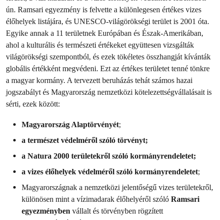
ún. Ramsari egyezmény is felvette a különlegesen értékes vizes
élőhelyek listájára, és UNESCO-világörökségi terület is 2001 óta.
Egyike annak a 11 területnek Európában és Észak-Amerikában,
ahol a kulturális és természeti értékeket együttesen vizsgálták
világörökségi szempontból, és ezek tökéletes összhangját kívánták
globális értékként megvédeni. Ezt az értékes területet tenné tönkre
a magyar kormány. A tervezett beruházás tehát számos hazai
jogszabályt és Magyarország nemzetközi kötelezettségvállalásait is
sérti, ezek között:
Magyarország Alaptörvényét
;
a természet védelméről szóló törvényt;
a Natura 2000 területekről szóló kormányrendeletet;
a vizes élőhelyek védelméről szóló kormányrendeletet
;
Magyarországnak a nemzetközi jelentőségű vizes területekről,
különösen mint a vízimadarak élőhelyéről szóló
Ramsari
egyezményben
vállalt és törvényben rögzített