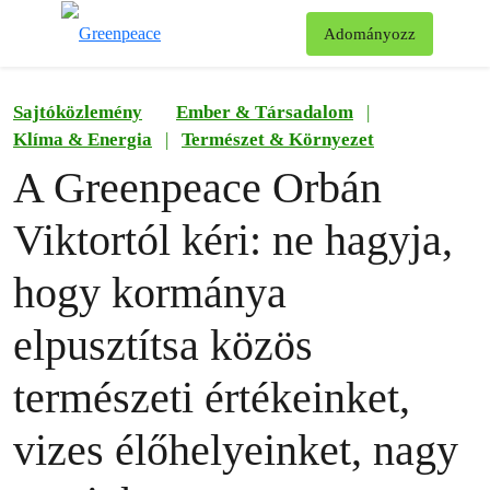
Ke
Adományozz
Menü
Sajtóközlemény
Ember & Társadalom
|
Klíma & Energia
|
Természet & Környezet
A Greenpeace Orbán
Viktortól kéri: ne hagyja,
hogy kormánya
elpusztítsa közös
természeti értékeinket,
vizes élőhelyeinket, nagy