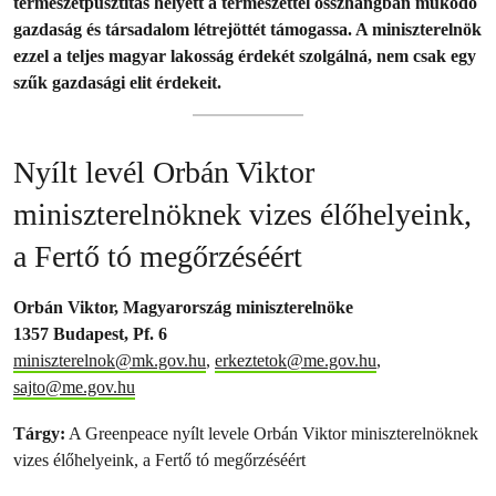
természetpusztítás helyett a természettel összhangban működő
gazdaság és társadalom létrejöttét támogassa. A miniszterelnök
ezzel a teljes magyar lakosság érdekét szolgálná, nem csak egy
szűk gazdasági elit érdekeit.
Nyílt levél Orbán Viktor
miniszterelnöknek vizes élőhelyeink,
a Fertő tó megőrzéséért
Orbán Viktor, Magyarország miniszterelnöke
1357 Budapest, Pf. 6
miniszterelnok@mk.gov.hu
,
erkeztetok@me.gov.hu
,
sajto@me.gov.hu
Tárgy:
A Greenpeace nyílt levele Orbán Viktor miniszterelnöknek
vizes élőhelyeink, a Fertő tó megőrzéséért