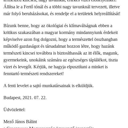
Állítsa le a Fertő tónál és a többi nagy tavunknál tervezett, illetve
már folyó beruházásokat, és rendelje el a területek helyreállítását!
Bízunk benne, hogy az ökológiai és klímaválságnak ebben a
kritikus szakaszában a magyar kormány mindannyiunk érdekeit
képviselve azon fog dolgozni, hogy a természettel összhangban
működő gazdaságot és társadalmat hozzon létre, hogy hazánk
természeti kincsei továbbra is biztosíthassák az itt élők, magunk,
gyermekeink, unokáink számára az egészséges táplálékot, tiszta
vizet és levegőt. Kérjük, ne hagyja elpusztítani a minket is
fenntartó természeti rendszereket!
A fenti levelet a sajtó munkatársainak is elküldjük.
Budapest, 2021. 07. 22.
Üdvözlettel:
Mező János Bálint