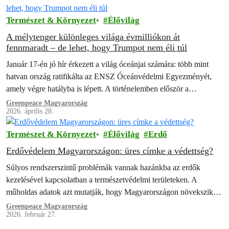
Természet & Környezet
Élővilág
A mélytenger különleges világa évmilliókon át
fennmaradt – de lehet, hogy Trumpot nem éli túl
Január 17-én jó hír érkezett a világ óceánjai számára: több mint
hatvan ország ratifikálta az ENSZ Óceánvédelmi Egyezményét,
amely végre hatályba is lépett. A történelemben először a
kormányok tengeri védett…
Greenpeace Magyarország
2026. április 28.
Természet & Környezet
Élővilág
Erdő
Erdővédelem Magyarországon: üres címke a védettség?
Súlyos rendszerszintű problémák vannak hazánkba az erdők
kezelésével kapcsolatban a természetvédelmi területeken. A
műholdas adatok azt mutatják, hogy Magyarországon növekszik a
fakitermelés azokban az erdőkben, amelyeket elvileg az Európai
Greenpeace Magyarország
2026. február 27.
Unió…