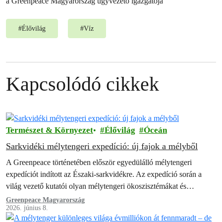
a Greenpeace Magyarország ügyvezető igazgatója
#
Élővilág
#
Víz
Kapcsolódó cikkek
Természet & Környezet
Élővilág
Óceán
Sarkvidéki mélytengeri expedíció: új fajok a mélyből
A Greenpeace történetében először egyedülálló mélytengeri
expedíciót indított az Északi-sarkvidékre. Az expedíció során a
világ vezető kutatói olyan mélytengeri ökoszisztémákat és
területeket tártak fel, amelyek mindezidáig rejtve voltak az
Greenpeace Magyarország
2026. június 8.
ember…