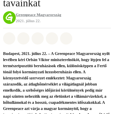
tavainkat
Greenpeace Magyarország
2021. július 22.
Megosztás itt: Whatsapp
Megosztás itt: Facebook
Megosztás itt: Twitter
Megosztás itt: Email
Share on Bluesky
Budapest, 2021. július 22. – A Greenpeace Magyarország nyílt
levélben kéri Orbán Viktor miniszterelnököt, hogy lépjen fel a
természetpusztító beruházások ellen, különösképpen a Fertő
tónál folyó kormányzati luxusberuházás ellen. A
környezetvédő szervezet emlékeztet: Magyarország
szárazodik, az átlaghőmérséklet a világátlagnál jobban
emelkedik, a szélsőséges időjárási körülmények pedig már
napi szinten nehezítik meg az életünket a villámárvizekkel, a
hőhullámokal és a hosszú, csapadékmentes időszakokkal. A
Greenpeace azt várja a magyar kormánytól, hogy a