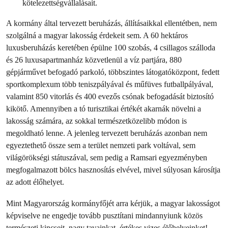
kötelezettségvállalásait.
A kormány által tervezett beruházás, állításaikkal ellentétben, nem
szolgálná a magyar lakosság érdekeit sem. A 60 hektáros
luxusberuházás keretében épülne 100 szobás, 4 csillagos szálloda
és 26 luxusapartmanház közvetlenül a víz partjára, 880
gépjárművet befogadó parkoló, többszintes látogatóközpont, fedett
sportkomplexum több teniszpályával és műfüves futballpályával,
valamint 850 vitorlás és 400 evezős csónak befogadását biztosító
kikötő. Amennyiben a tó turisztikai értékét akarnák növelni a
lakosság számára, az sokkal természetközelibb módon is
megoldható lenne. A jelenleg tervezett beruházás azonban nem
egyeztethető össze sem a terület nemzeti park voltával, sem
világörökségi státuszával, sem pedig a Ramsari egyezményben
megfogalmazott bölcs hasznosítás elvével, mivel súlyosan károsítja
az adott élőhelyet.
Mint Magyarország kormányfőjét arra kérjük, a magyar lakosságot
képviselve ne engedje tovább pusztítani mindannyiunk közös
természeti kincseit, nagy tavainkat, értékes vizes élőhelyeinket!