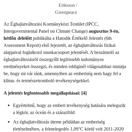
Eriksson /
Greenpeace
Az Éghajlatváltozási Kormányközi Testület (IPCC,
Intergovernmental Panel on Climate Change)
augusztus 9-én,
hétfőn délelőtt
publikálta a Hatodik Értékelő Jelentés (6th
Assessment Report) első fejezetét, az éghajlatváltozás fizikai
alapjaival foglalkozó munkacsoport jelentését. A beszámoló az
éghajlatváltozásról összegyűlt legfrissebb tudományos
eredményeket összegzi, és minden eddiginél világosabban mutatja
be, hogy mi vár ránk, amennyiben az emberiség nem hagy fel a
klíma- és természetromboló tevékenységekkel.
A jelentés legfontosabb megállapításai: [4]
Egyértelmű, hogy az emberi tevékenység hatására melegszik
a légkör, az óceán és a szárazföld.
Az éghajlatváltozás üteme példátlan az emberiség
történelmében, a felmelegedés 1,09°C körül volt 2011-2020