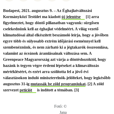
Budapest, 2021. augusztus 9. – Az Éghajlatváltozási
Kormányközi Testület ma kiadott
új jelentése
[1] arra
figyelmeztet, hogy döntő pillanatban vagyunk: sürgősen
cselekednünk kell az éghajlat védelméért. A világ vezető
klímatudósai által elkészített beszámoló leírja, hogy a jövőben
egyre több és súlyosabb extrém időjárási eseménnyel kell
szembenéznünk, és nem zárható ki a jégtakarók összeomlása,
valamint az óceánok áramlásainak változása sem. A
Greenpeace Magyarország azt várja a döntéshozóktól, hogy
hazánk is tegyen végre érdemi lépéseket a klímaváltozás
mértékléséért, és ezért arra szólította fel a jövő évi
választásokon induló miniszterelnök-jelölteket, hogy legkésőbb
augusztus 31-ig
mutassák be zöld programjukat
. [2] A zöld
szervezet
petíciót
is indított a témában. [3]
Fotó: ©
Jana