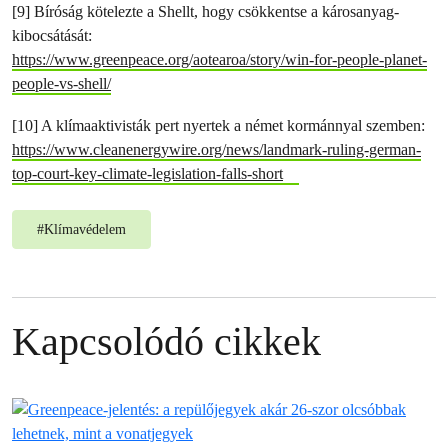
[9] Bíróság kötelezte a Shellt, hogy csökkentse a károsanyag-
kibocsátását:
https://www.greenpeace.org/aotearoa/story/win-for-people-planet-
people-vs-shell/
[10] A klímaaktivisták pert nyertek a német kormánnyal szemben:
https://www.cleanenergywire.org/news/landmark-ruling-german-
top-court-key-climate-legislation-falls-short
#
Klímavédelem
Kapcsolódó cikkek