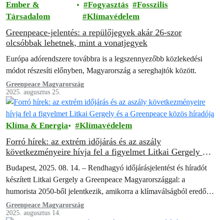
Ember &
Fogyasztás
Fosszilis
Társadalom
Klímavédelem
Greenpeace-jelentés: a repülőjegyek akár 26-szor
olcsóbbak lehetnek, mint a vonatjegyek
Európa adórendszere továbbra is a legszennyezőbb közlekedési
módot részesíti előnyben, Magyarország a sereghajtók között.
Greenpeace Magyarország
2025. augusztus 25.
Klíma & Energia
Klímavédelem
Forró hírek: az extrém időjárás és az aszály
következményeire hívja fel a figyelmet Litkai Gergely és
a Greenpeace közös híradója
Budapest, 2025. 08. 14. – Rendhagyó időjárásjelentést és híradót
készített Litkai Gergely a Greenpeace Magyarországgal: a
humorista 2050-ből jelentkezik, amikorra a klímaválságból eredő
felmelegedés és vízhiány már drámaian átalakította a…
Greenpeace Magyarország
2025. augusztus 14.