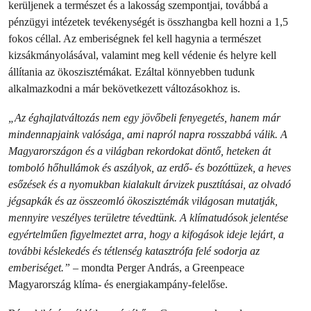
kerüljenek a természet és a lakosság szempontjai, továbbá a
pénzügyi intézetek tevékenységét is összhangba kell hozni a 1,5
fokos céllal. Az emberiségnek fel kell hagynia a természet
kizsákmányolásával, valamint meg kell védenie és helyre kell
állítania az ökoszisztémákat. Ezáltal könnyebben tudunk
alkalmazkodni a már bekövetkezett változásokhoz is.
„Az éghajlatváltozás nem egy jövőbeli fenyegetés, hanem már
mindennapjaink valósága, ami napról napra rosszabbá válik. A
Magyarországon és a világban rekordokat döntő, heteken át
tomboló hőhullámok és aszályok, az erdő- és bozóttüzek, a heves
esőzések és a nyomukban kialakult árvizek pusztításai, az olvadó
jégsapkák és az összeomló ökoszisztémák világosan mutatják,
mennyire veszélyes területre tévedtünk. A klímatudósok jelentése
egyértelműen figyelmeztet arra, hogy a kifogások ideje lejárt, a
további késlekedés és tétlenség katasztrófa felé sodorja az
emberiséget.”
– mondta Perger András, a Greenpeace
Magyarország klíma- és energiakampány-felelőse.