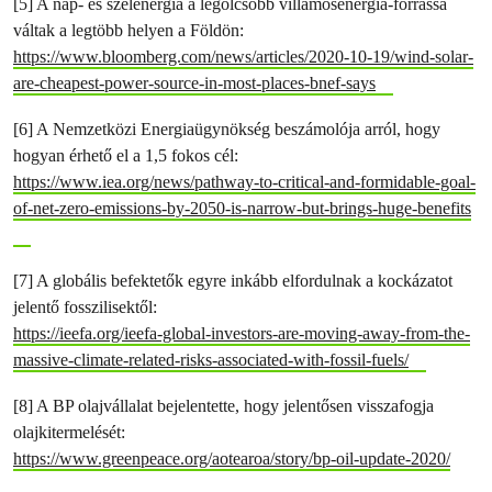
[5] A nap- és szélenergia a legolcsóbb villamosenergia-forrássá
váltak a legtöbb helyen a Földön:
https://www.bloomberg.com/news/articles/2020-10-19/wind-solar-
are-cheapest-power-source-in-most-places-bnef-says
[6] A Nemzetközi Energiaügynökség beszámolója arról, hogy
hogyan érhető el a 1,5 fokos cél:
https://www.iea.org/news/pathway-to-critical-and-formidable-goal-
of-net-zero-emissions-by-2050-is-narrow-but-brings-huge-benefits
[7] A globális befektetők egyre inkább elfordulnak a kockázatot
jelentő fosszilisektől:
https://ieefa.org/ieefa-global-investors-are-moving-away-from-the-
massive-climate-related-risks-associated-with-fossil-fuels/
[8] A BP olajvállalat bejelentette, hogy jelentősen visszafogja
olajkitermelését:
https://www.greenpeace.org/aotearoa/story/bp-oil-update-2020/