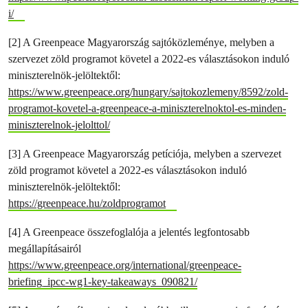
i/
[2] A Greenpeace Magyarország sajtóközleménye, melyben a
szervezet zöld programot követel a 2022-es választásokon induló
miniszterelnök-jelöltektől:
https://www.greenpeace.org/hungary/sajtokozlemeny/8592/zold-
programot-kovetel-a-greenpeace-a-miniszterelnoktol-es-minden-
miniszterelnok-jelolttol/
[3] A Greenpeace Magyarország petíciója, melyben a szervezet
zöld programot követel a 2022-es választásokon induló
miniszterelnök-jelöltektől:
https://greenpeace.hu/zoldprogramot
[4] A Greenpeace összefoglalója a jelentés legfontosabb
megállapításairól
https://www.greenpeace.org/international/greenpeace-
briefing_ipcc-wg1-key-takeaways_090821/