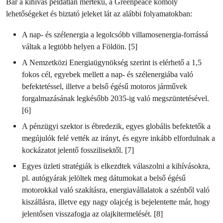
Bár a kihívás példátlan mértékű, a Greenpeace komoly
lehetőségeket és biztató jeleket lát az alábbi folyamatokban:
A nap- és szélenergia a legolcsóbb villamosenergia-forrássá
váltak a legtöbb helyen a Földön. [5]
A Nemzetközi Energiaügynökség szerint is elérhető a 1,5
fokos cél, egyebek mellett a nap- és szélenergiába való
befektetéssel, illetve a belső égésű motoros járművek
forgalmazásának legkésőbb 2035-ig való megszüntetésével.
[6]
A pénzügyi szektor is ébredezik, egyes globális befektetők a
megújulók felé vették az irányt, és egyre inkább elfordulnak a
kockázatot jelentő fosszilisektől. [7]
Egyes üzleti stratégiák is elkezdtek válaszolni a kihívásokra,
pl. autógyárak jelöltek meg dátumokat a belső égésű
motorokkal való szakításra, energiavállalatok a szénből való
kiszállásra, illetve egy nagy olajcég is bejelentette már, hogy
jelentősen visszafogja az olajkitermelését. [8]