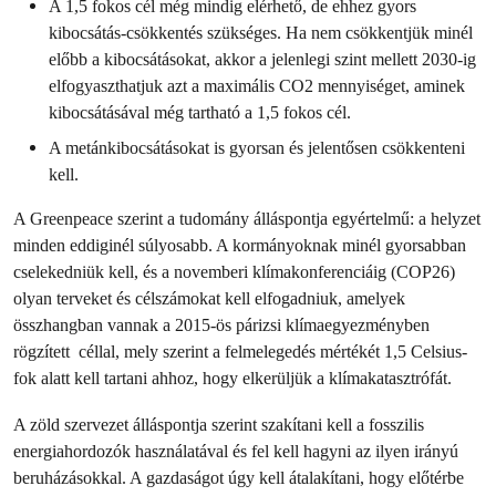
A 1,5 fokos cél még mindig elérhető, de ehhez gyors
kibocsátás-csökkentés szükséges. Ha nem csökkentjük minél
előbb a kibocsátásokat, akkor a jelenlegi szint mellett 2030-ig
elfogyaszthatjuk azt a maximális CO2 mennyiséget, aminek
kibocsátásával még tartható a 1,5 fokos cél.
A metánkibocsátásokat is gyorsan és jelentősen csökkenteni
kell.
A Greenpeace szerint a tudomány álláspontja egyértelmű: a helyzet
minden eddiginél súlyosabb. A kormányoknak minél gyorsabban
cselekedniük kell, és a novemberi klímakonferenciáig (COP26)
olyan terveket és célszámokat kell elfogadniuk, amelyek
összhangban vannak a 2015-ös párizsi klímaegyezményben
rögzített céllal, mely szerint a felmelegedés mértékét 1,5 Celsius-
fok alatt kell tartani ahhoz, hogy elkerüljük a klímakatasztrófát.
A zöld szervezet álláspontja szerint szakítani kell a fosszilis
energiahordozók használatával és fel kell hagyni az ilyen irányú
beruházásokkal. A gazdaságot úgy kell átalakítani, hogy előtérbe