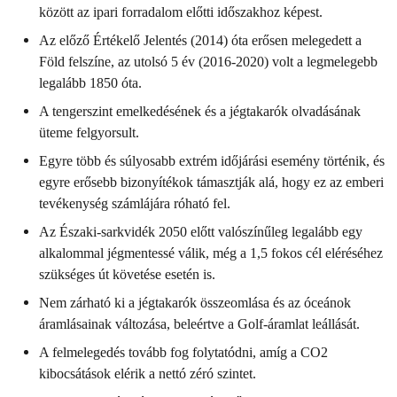
között az ipari forradalom előtti időszakhoz képest.
Az előző Értékelő Jelentés (2014) óta erősen melegedett a
Föld felszíne, az utolsó 5 év (2016-2020) volt a legmelegebb
legalább 1850 óta.
A tengerszint emelkedésének és a jégtakarók olvadásának
üteme felgyorsult.
Egyre több és súlyosabb extrém időjárási esemény történik, és
egyre erősebb bizonyítékok támasztják alá, hogy ez az emberi
tevékenység számlájára róható fel.
Az Északi-sarkvidék 2050 előtt valószínűleg legalább egy
alkalommal jégmentessé válik, még a 1,5 fokos cél eléréséhez
szükséges út követése esetén is.
Nem zárható ki a jégtakarók összeomlása és az óceánok
áramlásainak változása, beleértve a Golf-áramlat leállását.
A felmelegedés tovább fog folytatódni, amíg a CO2
kibocsátások elérik a nettó zéró szintet.