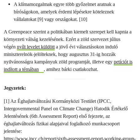
A klímamozgalmak egyre több győzelmet aratnak a
bíróságokon, amelyek érdemi lépésekre köteleznek
vállalatokat [9] vagy országokat. [10]
A Greenpeace szerint a politikában kiemelt szerepet kell kapnia a
környezeti válság kezelésének. Ezért a zöld szervezet július
végén
nyílt levelet küldött
a jövő évi választásokon induló
miniszterelnök-jelölteknek, hogy augusztus 31-ig hozzák
nyilvánosságra kampányuk zöld programját, illetve egy
petíciót is
indított a témában
, amihez bárki csatlakozhat.
Jegyzetek:
[1] Az Éghajlatváltozási Kormányközi Testület (IPCC,
Intergovernmental Panel on Climate Change) Hatodik Értékelő
Jelentésének (6th Assessment Report) első fejezete, az
éghajlatváltozás fizikai alapjaival foglalkozó munkacsoport
jelentése:
https://www.ipcc.ch/report/sixth-assessment-report-working-group-