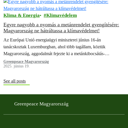
Klíma & Energia
Klímavédelem
Egyre nagyobb a nyomás a metánrendelet gyengítésére:
Magyarország ne hátráltassa a klímavédelmet!
Az Európai Unió energiaügyi miniszterei június 16-án
tanácskoztak Luxemburgban, ahol több tagállam, köztük
Magyarország, aggodalmát fejezte ki a metánkibocsátás-
csökkentésről szóló új EU-s rendelet (2024/1787) végrehajtásával
Greenpeace Magyarország
2025. június 19.
kapcsolatban. A Románia által vezetett,…
See all posts
Greenpeace Magyarország