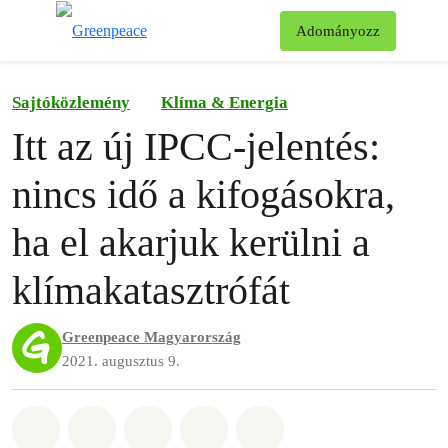
Ke
Adományozz
Menü
Sajtóközlemény
Klíma & Energia
Itt az új IPCC-jelentés:
nincs idő a kifogásokra,
ha el akarjuk kerülni a
klímakatasztrófát
Greenpeace Magyarország
2021. augusztus 9.
Megosztás itt: Whatsapp
Megosztás itt: Facebook
Megosztás itt: Twitter
Megosztás itt: Email
Share on Bluesky