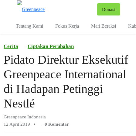
Fo
Donasi
Menu
Tentang Kami
Fokus Kerja
Mari Beraksi
Kab
Cerita
Ciptakan Perubahan
Pidato Direktur Eksekutif
Greenpeace International
di Hadapan Petinggi
Nestlé
Greenpeace Indonesia
12 April 2019
•
0
Komentar