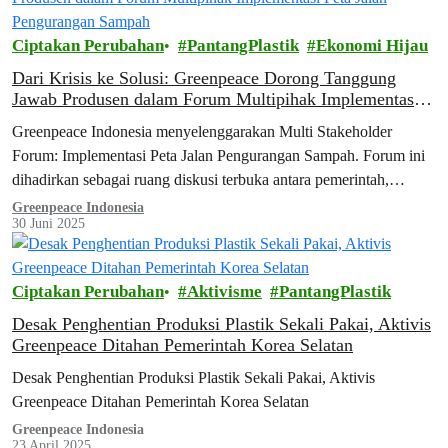
Ciptakan Perubahan
PantangPlastik
Ekonomi Hijau
Dari Krisis ke Solusi: Greenpeace Dorong Tanggung
Jawab Produsen dalam Forum Multipihak Implementasi
Peta Jalan Pengurangan Sampah
Greenpeace Indonesia menyelenggarakan Multi Stakeholder
Forum: Implementasi Peta Jalan Pengurangan Sampah. Forum ini
dihadirkan sebagai ruang diskusi terbuka antara pemerintah,
produsen, dan masyarakat sipil untuk meninjau kembali capaian
Greenpeace Indonesia
30 Juni 2025
implementasi peta jalan, mengidentifikasi tantangan, dan
mendorong langkah konkret pengurangan sampah plastik di masa
depan.
Ciptakan Perubahan
Aktivisme
PantangPlastik
Desak Penghentian Produksi Plastik Sekali Pakai, Aktivis
Greenpeace Ditahan Pemerintah Korea Selatan
Desak Penghentian Produksi Plastik Sekali Pakai, Aktivis
Greenpeace Ditahan Pemerintah Korea Selatan
Greenpeace Indonesia
23 April 2025