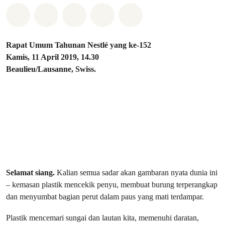
Bagikan di Whatsapp
Bagikan di Facebook
Bagikan di Twitter
Bagikan melalui Email
Share on Bluesky
Rapat Umum Tahunan Nestlé yang ke-152
Kamis, 11 April 2019, 14.30
Beaulieu/Lausanne, Swiss.
Selamat siang.
Kalian semua sadar akan gambaran nyata dunia ini
– kemasan plastik mencekik penyu, membuat burung terperangkap
dan menyumbat bagian perut dalam paus yang mati terdampar.
Plastik mencemari sungai dan lautan kita, memenuhi daratan,