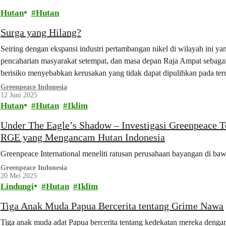
Hutan
Hutan
Surga yang Hilang?
Seiring dengan ekspansi industri pertambangan nikel di wilayah ini y
pencaharian masyarakat setempat, dan masa depan Raja Ampat sebagai d
berisiko menyebabkan kerusakan yang tidak dapat dipulihkan pada teru
sedimentasi, dan polusi.
Greenpeace Indonesia
12 Juni 2025
Hutan
Hutan
Iklim
Under The Eagle’s Shadow – Investigasi Greenpeace 
RGE yang Mengancam Hutan Indonesia
Greenpeace International meneliti ratusan perusahaan bayangan di b
Greenpeace Indonesia
20 Mei 2025
Lindungi
Hutan
Iklim
Tiga Anak Muda Papua Bercerita tentang Grime Nawa
Tiga anak muda adat Papua bercerita tentang kedekatan mereka deng