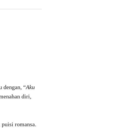
u dengan, “
Aku
menahan diri,
 puisi romansa.