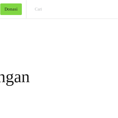
Donasi
Cari
engan