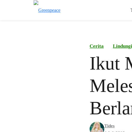
Cerita
Lindung
Ikut 
Meles
Berla
Tides