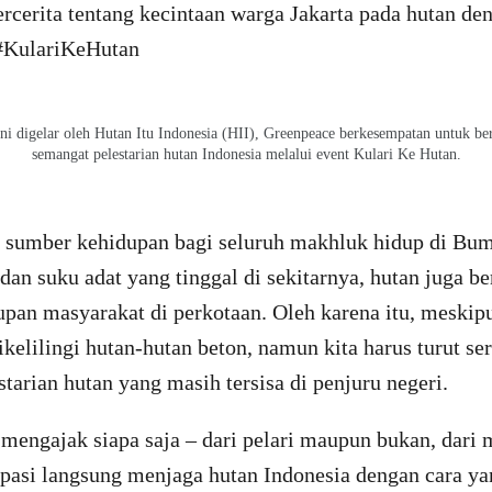
ercerita tentang kecintaan warga Jakarta pada hutan de
 #KulariKeHutan
 ini digelar oleh Hutan Itu Indonesia (HII), Greenpeace berkesempatan untuk b
semangat pelestarian hutan Indonesia melalui event Kulari Ke Hutan.
sumber kehidupan bagi seluruh makhluk hidup di Bum
, dan suku adat yang tinggal di sekitarnya, hutan juga b
an masyarakat di perkotaan. Oleh karena itu, meskipun
ikelilingi hutan-hutan beton, namun kita harus turut se
tarian hutan yang masih tersisa di penjuru negeri.
engajak siapa saja – dari pelari maupun bukan, dari
ipasi langsung menjaga hutan Indonesia dengan cara y