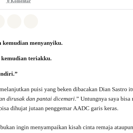
0
Komentar
Whatsapp
n di Facebook
Bagikan di Twitter
Bagikan melalui Email
Share on Bluesky
n kemudian menyanyiku.
i kemudian teriakku.
endiri.”
 melanjutkan puisi yang beken dibacakan Dian Sastro it
an dirusak dan pantai dicemari
.” Untungnya saya bisa 
 bisa dihujat jutaan penggemar AADC garis keras.
a bukan ingin menyampaikan kisah cinta remaja ataupun