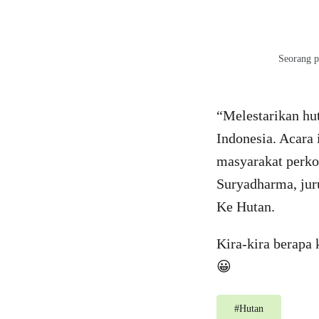
Seorang p
“Melestarikan hut
Indonesia. Acara
masyarakat perkot
Suryadharma, jur
Ke Hutan.
Kira-kira berapa
😀
#
Hutan