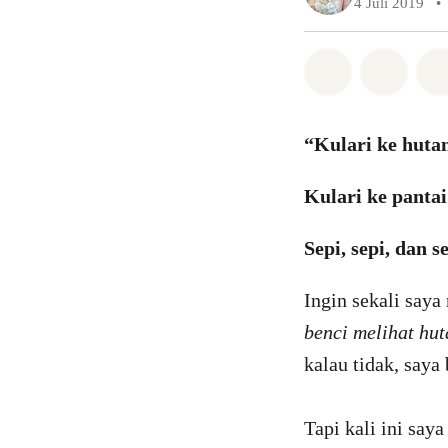
4 Juli 2019
•
Bagikan di 
Bagika
“Kulari ke huta
Kulari ke panta
Sepi, sepi, dan s
Ingin sekali saya
benci melihat hut
kalau tidak, saya
Tapi kali ini say