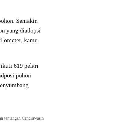
 pohon. Semakin
on yang diadopsi
kilometer, kamu
ikuti 619 pelari
adposi pohon
 menyumbang
an tantangan Cendrawasih