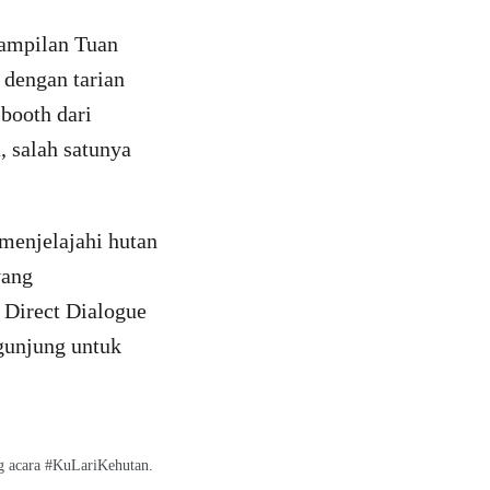
nampilan Tuan
 dengan tarian
booth dari
, salah satunya
menjelajahi hutan
yang
m Direct Dialogue
gunjung untuk
ng acara #KuLariKehutan.