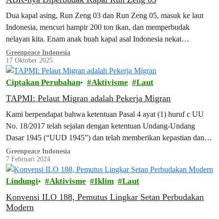
Dua kapal asing, Run Zeng 03 dan Run Zeng 05, masuk ke laut
Indonesia, mencuri hampir 200 ton ikan, dan memperbudak
nelayan kita. Enam anak buah kapal asal Indonesia nekat
melompat ke laut untuk kabur, tapi satu di antaranya ditemukan
Greenpeace Indonesia
17 Oktober 2025
tanpa kepala.
Ciptakan Perubahan
Aktivisme
Laut
TAPMI: Pelaut Migran adalah Pekerja Migran
Kami berpendapat bahwa ketentuan Pasal 4 ayat (1) huruf c UU
No. 18/2017 telah sejalan dengan ketentuan Undang-Undang
Dasar 1945 (“UUD 1945”) dan telah memberikan kepastian dan
pelindungan hukum bagi awak kapal niaga migran dan awak kapal
Greenpeace Indonesia
7 Februari 2024
perikanan migran sebagai Pekerja Migran Indonesia.
Lindungi
Aktivisme
Iklim
Laut
Konvensi ILO 188, Pemutus Lingkar Setan Perbudakan
Modern