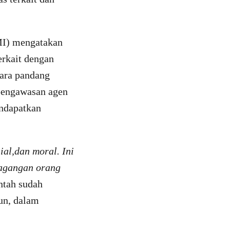
MI) mengatakan
erkait dengan
cara pandang
pengawasan agen
endapatkan
al,dan moral. Ini
dagangan orang
ntah sudah
un, dalam