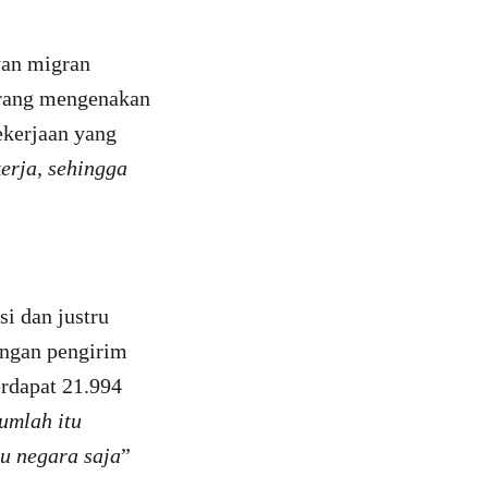
yan migran
urang mengenakan
ekerjaan yang
erja, sehingga
i dan justru
engan pengirim
erdapat 21.994
umlah itu
u negara saja
”