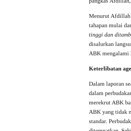
pangkas Afdillah
Menurut Afdillah 
tahapan mulai dari
tinggi dan ditamb
disalurkan langsu
ABK mengalami ko
Keterlibatan age
Dalam laporan sea
dalam perbudakan 
merekrut ABK bah
ABK yang tidak m
standar. Perbudak
ditempatkan. Sehi