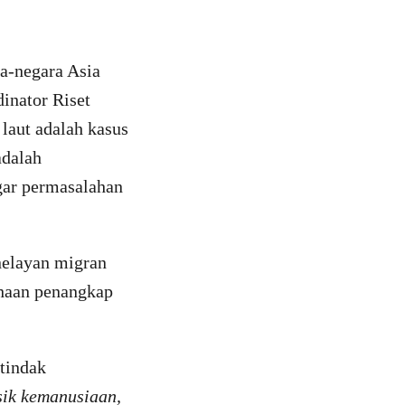
ra-negara Asia
inator Riset
laut adalah kasus
adalah
gar permasalahan
nelayan migran
ahaan penangkap
tindak
sik kemanusiaan,