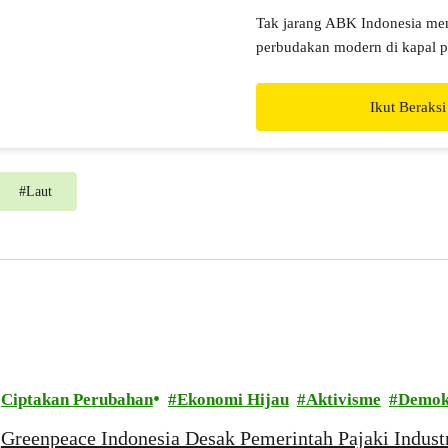
Tak jarang ABK Indonesia me
perbudakan modern di kapal p
jarak jauh. Bagaimana pelind
Ikut Beraksi
#
Laut
Ciptakan Perubahan
Ekonomi Hijau
Aktivisme
Demok
Greenpeace Indonesia Desak Pemerintah Pajaki Indus