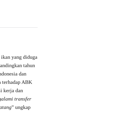
 ikan yang diduga
ibandingkan tahun
ndonesia dan
n terhadap ABK
i kerja dan
alami transfer
natang
” ungkap