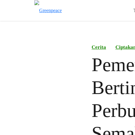
Cerita
Ciptaka
Peme
Berti
Perb
Sema