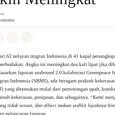
man
omentar
Whatsapp
n di Facebook
Bagikan di Twitter
Bagikan melalui Email
Share on Bluesky
ari 62 nelayan migran Indonesia di 41 kapal penangkap
s perbudakan. Angka ini meningkat dua kali lipat jika d
asarkan laporan seabound 2.0 kolaborasi Greenpeace I
gran Indonesia (SBMI), ada beragam praktek kekerasa
) yang ditemukan mulai dari pemotongan upah, kondis
enuh kekerasan, penipuan, dan sebagainya. “
Kami meng
ng tidak sesuai, dan diberi makan sedikit layaknya bi
m peluncuran laporan.