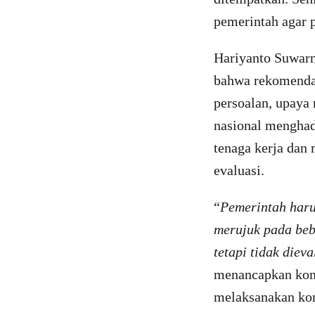
pemerintah agar p
Hariyanto Suwar
bahwa rekomendas
persoalan, upaya
nasional menghad
tenaga kerja dan
evaluasi.
“
Pemerintah haru
merujuk pada beb
tetapi tidak dieva
menancapkan komi
melaksanakan kom