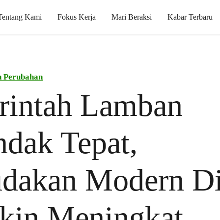
Tentang Kami
Fokus Kerja
Mari Beraksi
Kabar Terbaru
n Perubahan
rintah Lamban
ndak Tepat,
udakan Modern Di
kin Meningkat