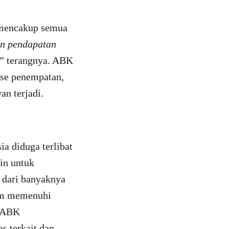
a mencakup semua
an pendapatan
” terangnya. ABK
ase penempatan,
n terjadi.
ia diduga terlibat
zin untuk
 dari banyaknya
lum memenuhi
a ABK
s terkait dan