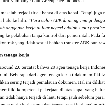
, Juru Kampanye Laut Greenpeace Indonesia.
masalah terjadi tidak hanya di atas kapal. Tetapi jug
 hulu ke hilir. “
Para calon ABK di iming-imingi deng
ah anggapan kerja di luar negeri adalah suatu prestise
ng ke pelabuhan tanpa kontrol dari pemerintah. Pada f
ntrak yang tidak sesuai bahkan transfer ABK pun rawa
n tenaga kerja
bound 2.0 tercatat bahwa 20 agen tenaga kerja Indones
ini. Beberapa dari agen tenaga kerja tidak memiliki i
kan sering terjadi pemalsuan dokumen. Hal ini dilihat
emiliki kompetensi pekerjaan di atas kapal yang be
an tidak hanya terjadi di laut, tetapi jauh sebelum par
ngga perlu kerja sama dan transparansi berbagai otorita