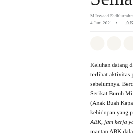
M Irsyaad Fadhlurrah
4 Juni 2021
•
0
K
Bagikan di 
Bagika
Keluhan datang d
terlibat aktivita
sebelumnya. Berd
Serikat Buruh Mi
(Anak Buah Kapal
kehidupan yang p
ABK, jam kerja ya
mantan ABK dala