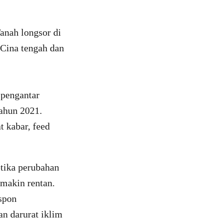
anah longsor di
 Cina tengah dan
 pengantar
tahun 2021.
t kabar, feed
tika perubahan
emakin rentan.
espon
an darurat iklim