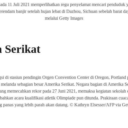
 pada 11 Juli 2021 memperlihatkan regu penyelamat mencari penduduk 
terendam banjir setelah hujan lebat di Dazhou, Sichuan sebelah barat
melalui Getty Images
 Serikat
 di stasiun pendingin Orgen Convention Center di Oregon, Portland p
melanda sebagian besar Amerika Serikat. Negara bagian di Amerika S
ang memecahkan rekor pada 27 Juni 2021, memaksa kegiatan sekolah d
bahkan acara kualifikasi atletik Olimpiade pun ditunda. Prakiraan cu
 panas yang lebih parah akan datang. © Kathryn Elsesser/AFP via Ge