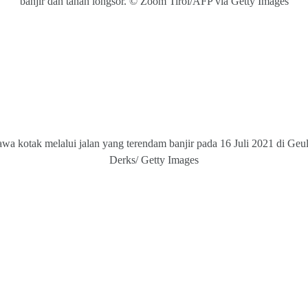
banjir dan tanah longsor. © Zoom Tirol/AFP via Getty Images
wa kotak melalui jalan yang terendam banjir pada 16 Juli 2021 di Geu
Derks/ Getty Images