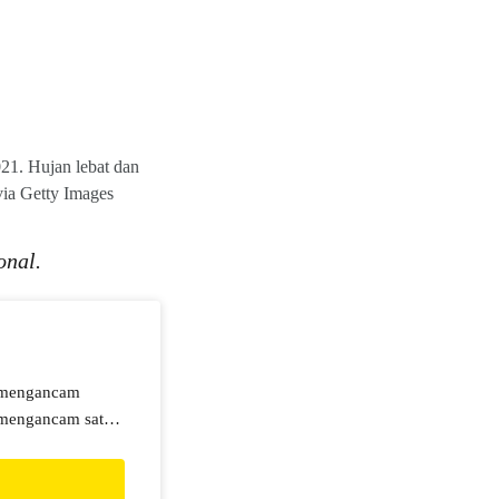
21. Hujan lebat dan
via Getty Images
onal.
a mengancam
a mengancam satwa
cam punah. Bantu
i.