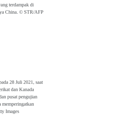
yang terdampak di
 daya China. © STR/AFP
ada 28 Juli 2021, saat
erikat dan Kanada
an pusat pengujian
aca memperingatkan
tty Images