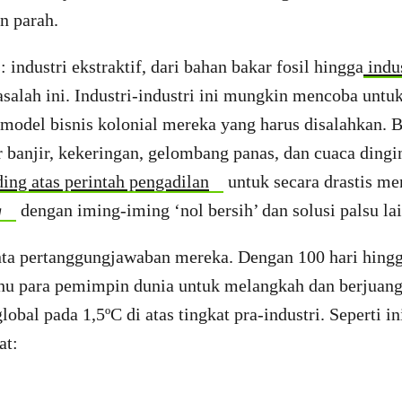
n parah.
: industri ekstraktif, dari bahan bakar fosil hingga
indus
salah ini. Industri-industri ini mungkin mencoba unt
 model bisnis kolonial mereka yang harus disalahkan. 
 banjir, kekeringan, gelombang panas, dan cuaca dingi
ng atas perintah pengadilan
untuk secara drastis me
g
dengan iming-iming ‘nol bersih’ dan solusi palsu la
ta pertanggungjawaban mereka. Dengan 100 hari hing
hu para pemimpin dunia untuk melangkah dan berjuang
obal pada 1,5ºC di atas tingkat pra-industri. Seperti i
at: