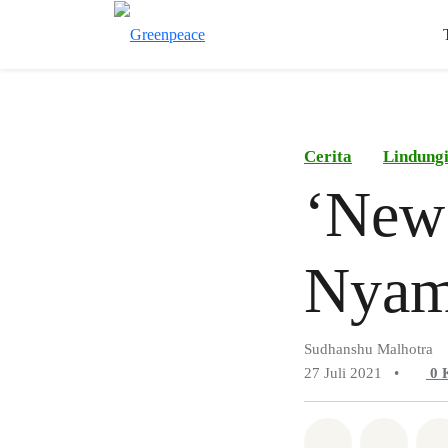
Cerita
Lindung
‘New
Nyam
Sudhanshu Malhotra
27 Juli 2021
•
0
Bagikan di 
Bagika