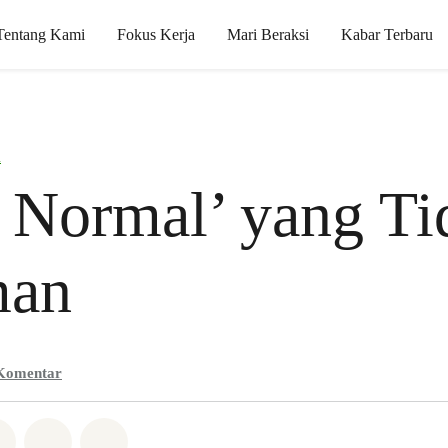
Tentang Kami
Fokus Kerja
Mari Beraksi
Kabar Terbaru
i
 Normal’ yang Ti
an
Komentar
Whatsapp
n di Facebook
Bagikan di Twitter
Bagikan melalui Email
Share on Bluesky