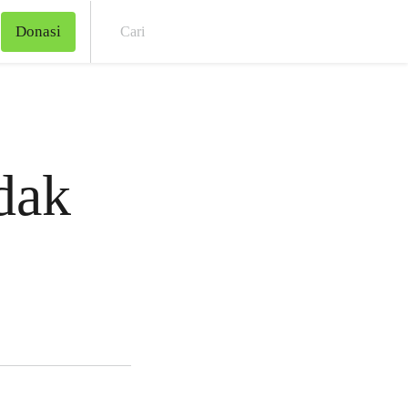
Donasi
Cari
dak