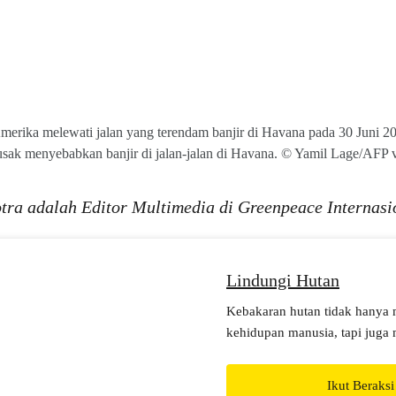
merika melewati jalan yang terendam banjir di Havana pada 30 Juni 20
usak menyebabkan banjir di jalan-jalan di Havana. © Yamil Lage/AFP 
ra adalah Editor Multimedia di Greenpeace Internasi
Lindungi Hutan
Kebakaran hutan tidak hany
kehidupan manusia, tapi jug
liar asli Indonesia yang teran
kami wujudkan Nol Deforestas
Ikut Beraksi