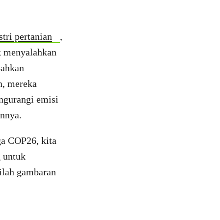
tri pertanian
,
uk menyalahkan
Bahkan
n, mereka
ngurangi emisi
innya.
ga COP26, kita
 untuk
nilah gambaran