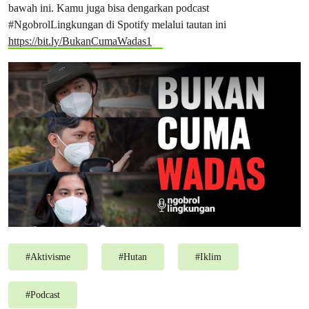
bawah ini. Kamu juga bisa dengarkan podcast
#NgobrolLingkungan di Spotify melalui tautan ini
https://bit.ly/BukanCumaWadas1
#
Aktivisme
#
Hutan
#
Iklim
#
Podcast