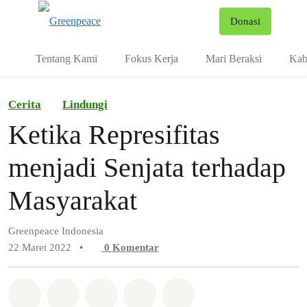
Fo
Donasi
Menu
Tentang Kami
Fokus Kerja
Mari Beraksi
Kab
Cerita
Lindungi
Ketika Represifitas
menjadi Senjata terhadap
Masyarakat
Greenpeace Indonesia
22 Maret 2022
•
0
Komentar
Bagikan di Whatsapp
Bagikan di Facebook
Bagikan di Twitter
Bagikan melalui Email
Share on Bluesky