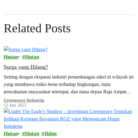
Related Posts
Hutan
Hutan
Surga yang Hilang?
Seiring dengan ekspansi industri pertambangan nikel di wilayah ini
yang membawa risiko besar terhadap lingkungan, mata
pencaharian masyarakat setempat, dan masa depan Raja Ampat
sebagai destinasi wisata. Aktivitas pertambangan nikel berisiko
Greenpeace Indonesia
12 Juni 2025
menyebabkan kerusakan yang tidak dapat dipulihkan pada
terumbu karang dan habitat daratan melalui deforestasi,
sedimentasi, dan polusi.
Hutan
Hutan
Iklim