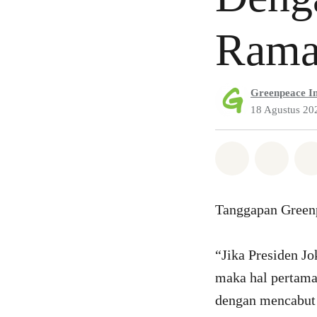
Rama
Greenpeace I
18 Agustus 20
Bagikan di 
Bagika
Tanggapan Greenp
“Jika Presiden J
maka hal pertama
dengan mencabut