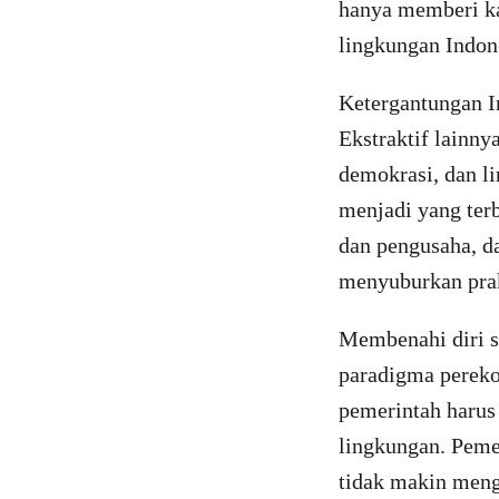
hanya memberi ka
lingkungan Indon
Ketergantungan I
Ekstraktif lainny
demokrasi, dan l
menjadi yang ter
dan pengusaha, d
menyuburkan prak
Membenahi diri s
paradigma pereko
pemerintah haru
lingkungan. Peme
tidak makin meng