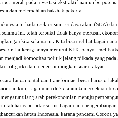
rpet merah pada investasi ekstraktif namun berpotens
esia dan melemahkan hak-hak pekerja.
ndonesia terhadap sektor sumber daya alam (SDA) dan 
a selama ini, telah terbukti tidak hanya merusak ekono
ingkungan kita selama ini. Kita bisa melihat bagaiman
besar nilai kerugiannya menurut KPK, banyak melibatk
an menjadi komoditas politik jelang pilkada yang pada
tik oligarki dan mengesampingkan suara rakyat.
ecara fundamental dan transformasi besar harus dilaku
nomian kita, bagaimana di 75 tahun kemerdekaan Indon
s mengatur ulang arah perekonomian menuju pembang
rintah harus berpikir serius bagaimana pengembangan 
hancurkan hutan Indonesia, karena pandemi Corona yan