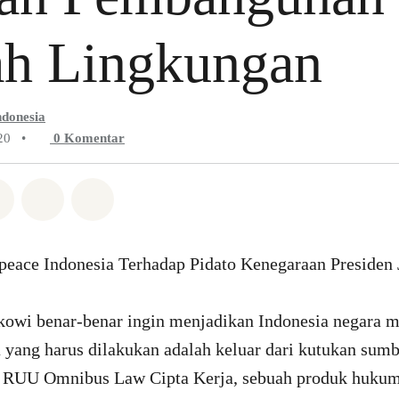
h Lingkungan
ndonesia
20
•
0
Komentar
Whatsapp
n di Facebook
Bagikan di Twitter
Bagikan melalui Email
Share on Bluesky
eace Indonesia Terhadap Pidato Kenegaraan Presiden
okowi benar-benar ingin menjadikan Indonesia negara m
 yang harus dilakukan adalah keluar dari kutukan sum
 RUU Omnibus Law Cipta Kerja, sebuah produk hukum