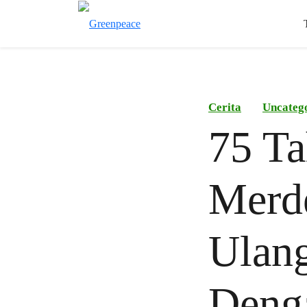
Cerita
Uncateg
75 Ta
Merde
Ulan
Deng