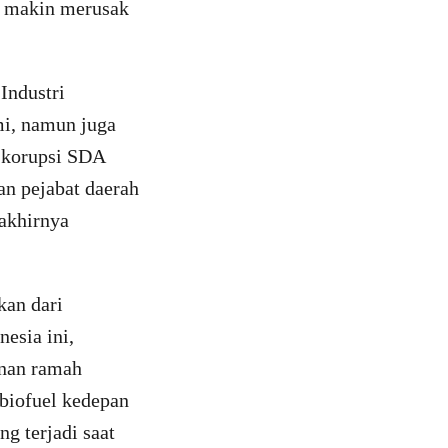
i makin merusak
Industri
mi, namun juga
a korupsi SDA
an pejabat daerah
 akhirnya
kan dari
esia ini,
unan ramah
biofuel kedepan
g terjadi saat