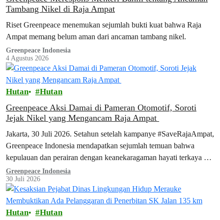
Tambang Nikel di Raja Ampat
Riset Greenpeace menemukan sejumlah bukti kuat bahwa Raja
Ampat memang belum aman dari ancaman tambang nikel.
Greenpeace Indonesia
4 Agustus 2026
Hutan
Hutan
Greenpeace Aksi Damai di Pameran Otomotif, Soroti
Jejak Nikel yang Mengancam Raja Ampat
Jakarta, 30 Juli 2026. Setahun setelah kampanye #SaveRajaAmpat,
Greenpeace Indonesia mendapatkan sejumlah temuan bahwa
kepulauan dan perairan dengan keanekaragaman hayati terkaya di
dunia ini belum benar-benar aman dari ancaman tambang. Temuan
Greenpeace Indonesia
30 Juli 2026
tersebut terungkap dalam laporan terbaru Greenpeace, Surga yang
Tak Terlindungi, yang dipublikasikan hari ini. Seiring dengan
peluncuran laporan ini, aktivis Greenpeace menggelar aksi
Hutan
Hutan
damai…