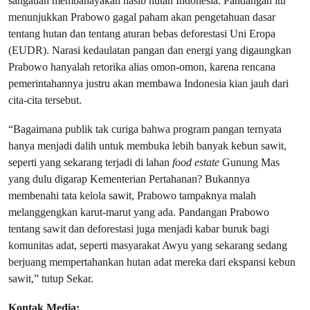
sangatlah membahayakan nasib hutan Indonesia. Pandangan itu
menunjukkan Prabowo gagal paham akan pengetahuan dasar
tentang hutan dan tentang aturan bebas deforestasi Uni Eropa
(EUDR). Narasi kedaulatan pangan dan energi yang digaungkan
Prabowo hanyalah retorika alias omon-omon, karena rencana
pemerintahannya justru akan membawa Indonesia kian jauh dari
cita-cita tersebut.
“Bagaimana publik tak curiga bahwa program pangan ternyata
hanya menjadi dalih untuk membuka lebih banyak kebun sawit,
seperti yang sekarang terjadi di lahan
food estate
Gunung Mas
yang dulu digarap Kementerian Pertahanan? Bukannya
membenahi tata kelola sawit, Prabowo tampaknya malah
melanggengkan karut-marut yang ada. Pandangan Prabowo
tentang sawit dan deforestasi juga menjadi kabar buruk bagi
komunitas adat, seperti masyarakat Awyu yang sekarang sedang
berjuang mempertahankan hutan adat mereka dari ekspansi kebun
sawit,” tutup Sekar.
Kontak Media: