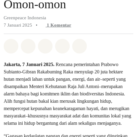
Omon-omon
Greenpeace Indonesia
7 Januari 2025
•
1
Komentar
Bagikan di Whatsapp
Bagikan di Facebook
Bagikan di Twitter
Bagikan melalui Email
Share on Bluesky
Jakarta, 7 Januari 2025.
Rencana pemerintahan Prabowo
Subianto-Gibran Rakabuming Raka menyulap 20 juta hektare
hutan menjadi lahan untuk pangan, energi, dan air–seperti yang
disampaikan Menteri Kehutanan Raja Juli Antoni–merupakan
alarm bahaya bagi komitmen iklim dan biodiversitas Indonesia.
Alih fungsi hutan bakal kian merusak lingkungan hidup,
mempercepat kepunahan keanekaragaman hayati, dan merugikan
masyarakat–khususnya masyarakat adat dan komunitas lokal yang
selama ini hidup bergantung dari alam sekaligus menjaganya.
“Gagasan kedaulatan pangan dan energi seperti yang diinginkan