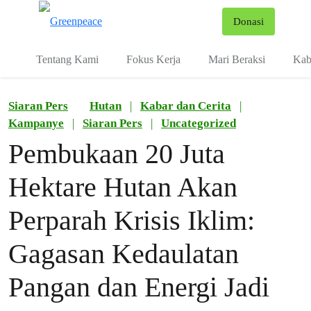
Fo
Donasi
Menu
Tentang Kami
Fokus Kerja
Mari Beraksi
Kab
Siaran Pers
Hutan
|
Kabar dan Cerita
|
Kampanye
|
Siaran Pers
|
Uncategorized
Pembukaan 20 Juta
Hektare Hutan Akan
Perparah Krisis Iklim:
Gagasan Kedaulatan
Pangan dan Energi Jadi