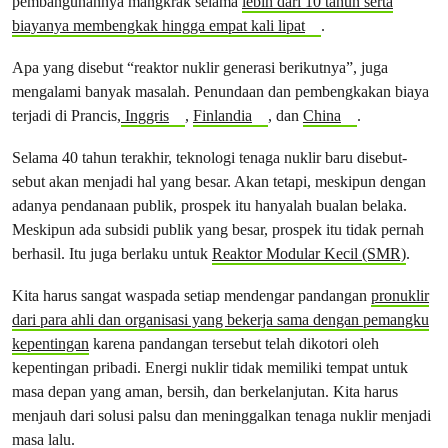
pembangunannya mangkrak selama
lebih dari 10 tahun serta
biayanya membengkak hingga empat kali lipat
.
Apa yang disebut “reaktor nuklir generasi berikutnya”, juga
mengalami banyak masalah. Penundaan dan pembengkakan biaya
terjadi di Prancis,
Inggris
,
Finlandia
, dan
China
.
Selama 40 tahun terakhir, teknologi tenaga nuklir baru disebut-
sebut akan menjadi hal yang besar. Akan tetapi, meskipun dengan
adanya pendanaan publik, prospek itu hanyalah bualan belaka.
Meskipun ada subsidi publik yang besar, prospek itu tidak pernah
berhasil. Itu juga berlaku untuk
Reaktor Modular Kecil (SMR)
.
Kita harus sangat waspada setiap mendengar pandangan
pronuklir
dari para ahli dan organisasi yang bekerja sama dengan pemangku
kepentingan
karena pandangan tersebut telah dikotori oleh
kepentingan pribadi. Energi nuklir tidak memiliki tempat untuk
masa depan yang aman, bersih, dan berkelanjutan. Kita harus
menjauh dari solusi palsu dan meninggalkan tenaga nuklir menjadi
masa lalu.