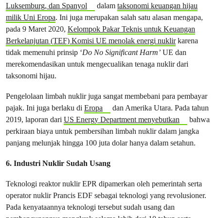
Luksemburg, dan Spanyol
dalam
taksonomi keuangan hijau
milik Uni Eropa
. Ini juga merupakan salah satu alasan mengapa,
pada 9 Maret 2020,
Kelompok Pakar Teknis untuk Keuangan
Berkelanjutan (TEF) Komisi UE menolak energi nuklir
karena
tidak memenuhi prinsip ‘
Do No Significant Harm’
UE dan
merekomendasikan untuk mengecualikan tenaga nuklir dari
taksonomi hijau.
Pengelolaan limbah nuklir juga sangat membebani para pembayar
pajak. Ini juga berlaku di
Eropa
dan Amerika Utara. Pada tahun
2019, laporan dari
US Energy Department menyebutkan
bahwa
perkiraan biaya untuk pembersihan limbah nuklir dalam jangka
panjang melunjak hingga 100 juta dolar hanya dalam setahun.
6.
Industri Nuklir Sudah Usang
Teknologi reaktor nuklir EPR dipamerkan oleh pemerintah serta
operator nuklir Prancis EDF sebagai teknologi yang revolusioner.
Pada kenyataannya teknologi tersebut sudah usang dan