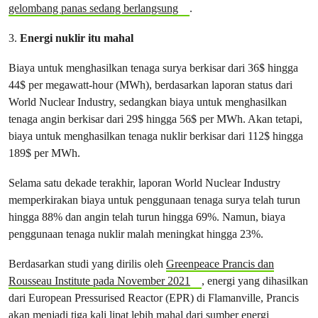
gelombang panas sedang berlangsung
.
3.
Energi nuklir itu mahal
Biaya untuk menghasilkan tenaga surya berkisar dari 36$ hingga
44$ per megawatt-hour (MWh), berdasarkan laporan status dari
World Nuclear Industry, sedangkan biaya untuk menghasilkan
tenaga angin berkisar dari 29$ hingga 56$ per MWh. Akan tetapi,
biaya untuk menghasilkan tenaga nuklir berkisar dari 112$ hingga
189$ per MWh.
Selama satu dekade terakhir, laporan World Nuclear Industry
memperkirakan biaya untuk penggunaan tenaga surya telah turun
hingga 88% dan angin telah turun hingga 69%. Namun, biaya
penggunaan tenaga nuklir malah meningkat hingga 23%.
Berdasarkan studi yang dirilis oleh
Greenpeace Prancis dan
Rousseau Institute pada November 2021
, energi yang dihasilkan
dari European Pressurised Reactor (EPR) di Flamanville, Prancis
akan menjadi tiga kali lipat lebih mahal dari sumber energi