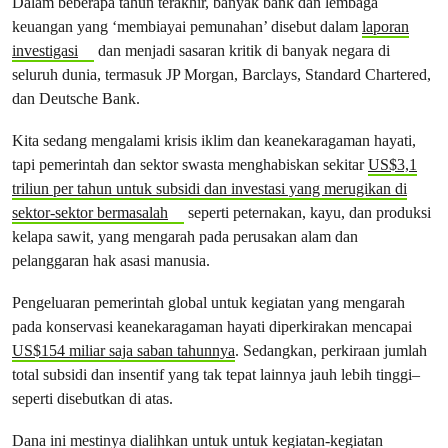
Dalam beberapa tahun terakhir, banyak bank dan lembaga
keuangan yang ‘membiayai pemunahan’ disebut dalam
laporan
investigasi
dan menjadi sasaran kritik di banyak negara di
seluruh dunia, termasuk JP Morgan, Barclays, Standard Chartered,
dan Deutsche Bank.
Kita sedang mengalami krisis iklim dan keanekaragaman hayati,
tapi pemerintah dan sektor swasta menghabiskan sekitar
US$3,1
triliun per tahun untuk subsidi dan investasi yang merugikan di
sektor-sektor bermasalah
seperti peternakan, kayu, dan produksi
kelapa sawit, yang mengarah pada perusakan alam dan
pelanggaran hak asasi manusia.
Pengeluaran pemerintah global untuk kegiatan yang mengarah
pada konservasi keanekaragaman hayati diperkirakan mencapai
US$154 miliar saja saban tahunnya
. Sedangkan, perkiraan jumlah
total subsidi dan insentif yang tak tepat lainnya jauh lebih tinggi–
seperti disebutkan di atas.
Dana ini mestinya dialihkan untuk untuk kegiatan-kegiatan