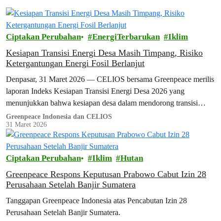
Ciptakan Perubahan
EnergiTerbarukan
Iklim
Kesiapan Transisi Energi Desa Masih Timpang, Risiko
Ketergantungan Energi Fosil Berlanjut
Denpasar, 31 Maret 2026 — CELIOS bersama Greenpeace merilis
laporan Indeks Kesiapan Transisi Energi Desa 2026 yang
menunjukkan bahwa kesiapan desa dalam mendorong transisi
energi bersih di Indonesia masih menghadapi…
Greenpeace Indonesia dan CELIOS
31 Maret 2026
Ciptakan Perubahan
Iklim
Hutan
Greenpeace Respons Keputusan Prabowo Cabut Izin 28
Perusahaan Setelah Banjir Sumatera
Tanggapan Greenpeace Indonesia atas Pencabutan Izin 28
Perusahaan Setelah Banjir Sumatera.