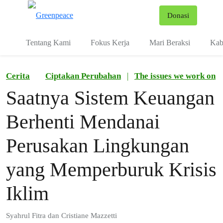
Fo
Donasi
Menu
Tentang Kami
Fokus Kerja
Mari Beraksi
Kab
Cerita
Ciptakan Perubahan
|
The issues we work on
Saatnya Sistem Keuangan
Berhenti Mendanai
Perusakan Lingkungan
yang Memperburuk Krisis
Iklim
Syahrul Fitra dan Cristiane Mazzetti