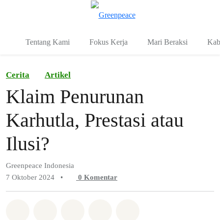
Fo
Menu
Tentang Kami
Fokus Kerja
Mari Beraksi
Kab
Cerita
Artikel
Klaim Penurunan
Karhutla, Prestasi atau
Ilusi?
Greenpeace Indonesia
7 Oktober 2024
•
0
Komentar
Bagikan di Whatsapp
Bagikan di Facebook
Bagikan di Twitter
Bagikan melalui Email
Share on Bluesky