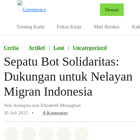
Fo
Donasi
Menu
Tentang Kami
Fokus Kerja
Mari Beraksi
Kab
Cerita
Artikel
|
Laut
|
Uncategorized
Sepatu Bot Solidaritas:
Dukungan untuk Nelayan
Migran Indonesia
Vela Andapita dan Elizabeth Monaghan
30 Juli 2025
•
0
Komentar
Bagikan di Whatsapp
Bagikan di Facebook
Bagikan di Twitter
Bagikan melalui Email
Share on Bluesky