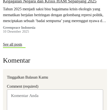
Kegagalan Negara dan Krisis HAM Sepanjang 2025
Tahun 2025 menjadi saksi bisu bagaimana krisis ekologis yang
mematikan berjalan beriringan dengan gelombang represi politik,
menciptakan sebuah ‘badai sempurna’ yang merenggut nyawa dan
membungkam suara rakyat secara sistematis.
Greenpeace Indonesia
10 Desember 2025
See all posts
Komentar
Tinggalkan Balasan Kamu
Comment (required)