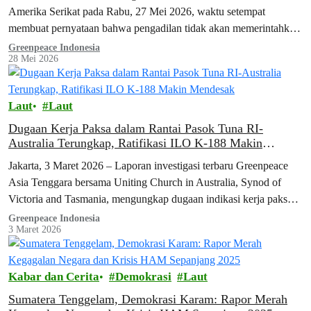
Amerika Serikat pada Rabu, 27 Mei 2026, waktu setempat
membuat pernyataan bahwa pengadilan tidak akan memerintahkan
Bumble Bee Foods untuk mengubah…
Greenpeace Indonesia
28 Mei 2026
Laut
Laut
Dugaan Kerja Paksa dalam Rantai Pasok Tuna RI-
Australia Terungkap, Ratifikasi ILO K-188 Makin
Mendesak
Jakarta, 3 Maret 2026 – Laporan investigasi terbaru Greenpeace
Asia Tenggara bersama Uniting Church in Australia, Synod of
Victoria and Tasmania, mengungkap dugaan indikasi kerja paksa
yang dialami 25 awak…
Greenpeace Indonesia
3 Maret 2026
Kabar dan Cerita
Demokrasi
Laut
Sumatera Tenggelam, Demokrasi Karam: Rapor Merah