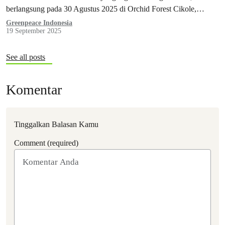
berlangsung pada 30 Agustus 2025 di Orchid Forest Cikole,
Lembang–Bandung, dengan kehadiran lebih dari 6.000 penonton.
Greenpeace Indonesia
19 September 2025
See all posts
Komentar
Tinggalkan Balasan Kamu
Comment (required)