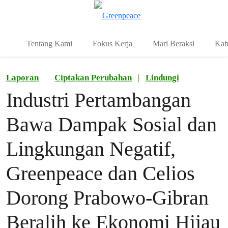
Fo
Menu
Tentang Kami
Fokus Kerja
Mari Beraksi
Kab
Laporan
Ciptakan Perubahan
|
Lindungi
Industri Pertambangan
Bawa Dampak Sosial dan
Lingkungan Negatif,
Greenpeace dan Celios
Dorong Prabowo-Gibran
Beralih ke Ekonomi Hijau