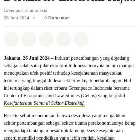
Greenpeace Indonesia
26 Juni 2024
•
0
Komentar
Bagikan di Whatsapp
Bagikan di Facebook
Bagikan di Twitter
Bagikan melalui Email
Share on Bluesky
Jakarta, 26 Juni 2024 –
Industri pertambangan yang digadang
sebagai salah satu pilar ekonomi Indonesia ternyata belum mampu
menciptakan efek positif terhadap kesejahteraan masyarakat,
terutama yang tinggal di desa sekitar wilayah pertambangan. Hal
ini terungkap dalam riset terbaru Greenpeace Indonesia bersama
Center of Economics and Law Studies (Celios) yang berjudul
Kesejahteraan Semu di Sektor Ekstraktif.
Riset tersebut menemukan bahwa desa-desa yang menjadikan
sektor pertambangan sebagai sektor utama perekonomiannya kerap
menghadapi tantangan besar untuk mengakses kesejahteraan
seperti memiliki pendidikan yang lebih rendah, kesulitan