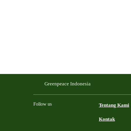
Greenpeace Indonesia
Follow us
Tentang Kami
Kontak
Facebook
Twitter
YouTube
Instagram
Whatsapp
TikTok