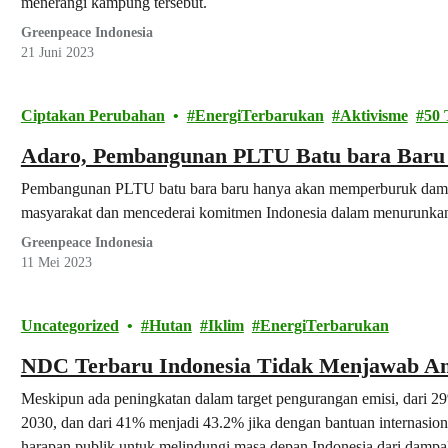
menerangi kampung tersebut.
Greenpeace Indonesia
21 Juni 2023
Ciptakan Perubahan
EnergiTerbarukan
Aktivisme
50
Adaro, Pembangunan PLTU Batu bara Baru 
Pembangunan PLTU batu bara baru hanya akan memperburuk dampa
masyarakat dan mencederai komitmen Indonesia dalam menurunkan e
Greenpeace Indonesia
11 Mei 2023
Uncategorized
Hutan
Iklim
EnergiTerbarukan
NDC Terbaru Indonesia Tidak Menjawab An
Meskipun ada peningkatan dalam target pengurangan emisi, dari 2
2030, dan dari 41% menjadi 43.2% jika dengan bantuan internasio
harapan publik untuk melindungi masa depan Indonesia dari dampak 