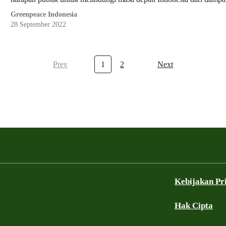
Greenpeace Indonesia
28 September 2022
Prev
1
2
Next
Kebijakan Pr
Hak Cipta