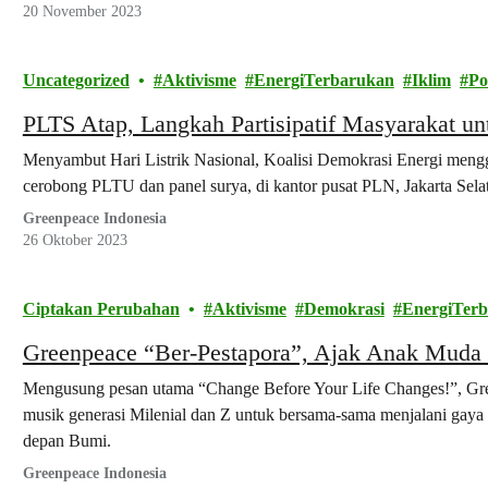
20 November 2023
Uncategorized
Aktivisme
EnergiTerbarukan
Iklim
Po
PLTS Atap, Langkah Partisipatif Masyarakat unt
Menyambut Hari Listrik Nasional, Koalisi Demokrasi Energi mengg
cerobong PLTU dan panel surya, di kantor pusat PLN, Jakarta Sela
Greenpeace Indonesia
26 Oktober 2023
Ciptakan Perubahan
Aktivisme
Demokrasi
EnergiTer
Greenpeace “Ber-Pestapora”, Ajak Anak Muda 
Mengusung pesan utama “Change Before Your Life Changes!”, Gre
musik generasi Milenial dan Z untuk bersama-sama menjalani gaya
depan Bumi.
Greenpeace Indonesia