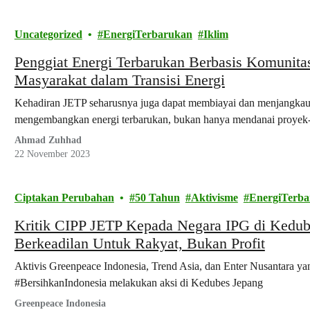
Uncategorized
EnergiTerbarukan
Iklim
Penggiat Energi Terbarukan Berbasis Komunitas
Masyarakat dalam Transisi Energi
Kehadiran JETP seharusnya juga dapat membiayai dan menjangkau
mengembangkan energi terbarukan, bukan hanya mendanai proyek-p
Ahmad Zuhhad
22 November 2023
Ciptakan Perubahan
50 Tahun
Aktivisme
EnergiTerb
Kritik CIPP JETP Kepada Negara IPG di Kedube
Berkeadilan Untuk Rakyat, Bukan Profit
Aktivis Greenpeace Indonesia, Trend Asia, dan Enter Nusantara ya
#BersihkanIndonesia melakukan aksi di Kedubes Jepang
Greenpeace Indonesia