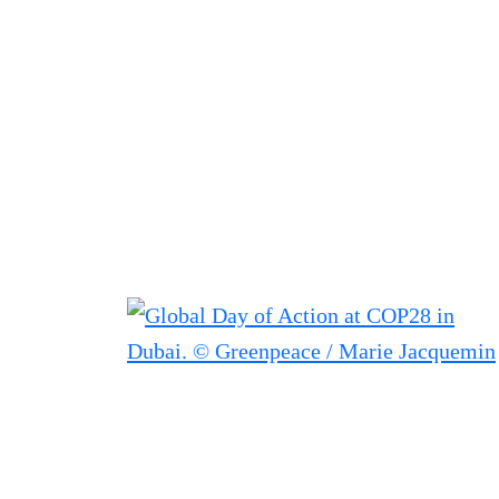
Filter posts
Filtered results