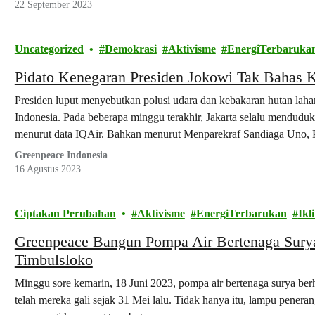
22 September 2023
Uncategorized
Demokrasi
Aktivisme
EnergiTerbaruka
Pidato Kenegaran Presiden Jokowi Tak Bahas Kr
Presiden luput menyebutkan polusi udara dan kebakaran hutan lah
Indonesia. Pada beberapa minggu terakhir, Jakarta selalu menduduki 
menurut data IQAir. Bahkan menurut Menparekraf Sandiaga Uno, P
diduga juga karena polusi udara.
Greenpeace Indonesia
16 Agustus 2023
Ciptakan Perubahan
Aktivisme
EnergiTerbarukan
Ikl
Greenpeace Bangun Pompa Air Bertenaga Surya
Timbulsloko
Minggu sore kemarin, 18 Juni 2023, pompa air bertenaga surya berh
telah mereka gali sejak 31 Mei lalu. Tidak hanya itu, lampu peneran