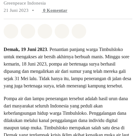
Greenpeace Indonesia
21 Juni 2023
•
0
Komentar
Bagikan di Whatsapp
Bagikan di Facebook
Bagikan di Twitter
Bagikan melalui Email
Share on Bluesky
Demak, 19 Juni 2023
. Penantian panjang warga Timbulsloko
untuk mengakses air bersih akhirnya berbuah manis. Minggu sore
kemarin, 18 Juni 2023, pompa air bertenaga surya berhasil
dipasang dan mengalirkan air dari sumur yang telah mereka gali
sejak 31 Mei lalu. Tidak hanya itu, lampu penerangan di jalan desa
yang juga bertenaga surya, telah menerangi kampung tersebut.
Pompa air dan lampu penerangan tersebut adalah hasil urun dana
dari masyarakat seluruh Indonesia yang peduli akan
keberlangsungan hidup warga Timbulsloko. Penggalangan dana
dilakukan melalui kanal penggalangan dana individu digital
maupun tatap muka. Timbulsloko merupakan salah satu desa di
Demak yang terdampak krisis iklim akibat kenaikan muka air laut.