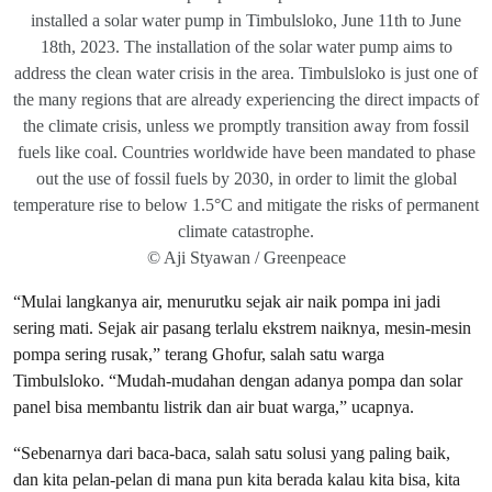
installed a solar water pump in Timbulsloko, June 11th to June
18th, 2023. The installation of the solar water pump aims to
address the clean water crisis in the area. Timbulsloko is just one of
the many regions that are already experiencing the direct impacts of
the climate crisis, unless we promptly transition away from fossil
fuels like coal. Countries worldwide have been mandated to phase
out the use of fossil fuels by 2030, in order to limit the global
temperature rise to below 1.5°C and mitigate the risks of permanent
climate catastrophe.
© Aji Styawan / Greenpeace
“Mulai langkanya air, menurutku sejak air naik pompa ini jadi
sering mati. Sejak air pasang terlalu ekstrem naiknya, mesin-mesin
pompa sering rusak,” terang Ghofur, salah satu warga
Timbulsloko. “Mudah-mudahan dengan adanya pompa dan solar
panel bisa membantu listrik dan air buat warga,” ucapnya.
“Sebenarnya dari baca-baca, salah satu solusi yang paling baik,
dan kita pelan-pelan di mana pun kita berada kalau kita bisa, kita