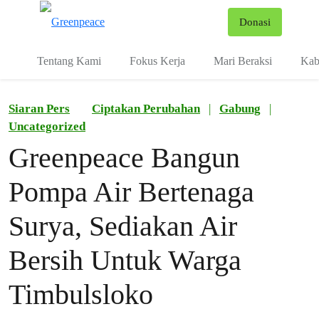
Fo
Donasi
Menu
Tentang Kami
Fokus Kerja
Mari Beraksi
Kab
Siaran Pers
Ciptakan Perubahan
|
Gabung
|
Uncategorized
Greenpeace Bangun
Pompa Air Bertenaga
Surya, Sediakan Air
Bersih Untuk Warga
Timbulsloko