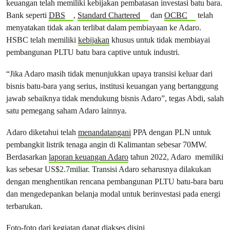
keuangan telah memiliki kebijakan pembatasan investasi batu bara.
Bank seperti
DBS
,
Standard Chartered
dan
OCBC
telah
menyatakan tidak akan terlibat dalam pembiayaan ke Adaro.
HSBC telah memiliki
kebijakan
khusus untuk tidak membiayai
pembangunan PLTU batu bara captive untuk industri.
“Jika Adaro masih tidak menunjukkan upaya transisi keluar dari
bisnis batu-bara yang serius, institusi keuangan yang bertanggung
jawab sebaiknya tidak mendukung bisnis Adaro”, tegas Abdi, salah
satu pemegang saham Adaro lainnya.
Adaro diketahui telah
menandatangani
PPA dengan PLN untuk
pembangkit listrik tenaga angin di Kalimantan sebesar 70MW.
Berdasarkan
laporan keuangan Adaro
tahun 2022, Adaro memiliki
kas sebesar US$2.7miliar. Transisi Adaro seharusnya dilakukan
dengan menghentikan rencana pembangunan PLTU batu-bara baru
dan mengedepankan belanja modal untuk berinvestasi pada energi
terbarukan.
Foto-foto dari kegiatan dapat diakses
disini