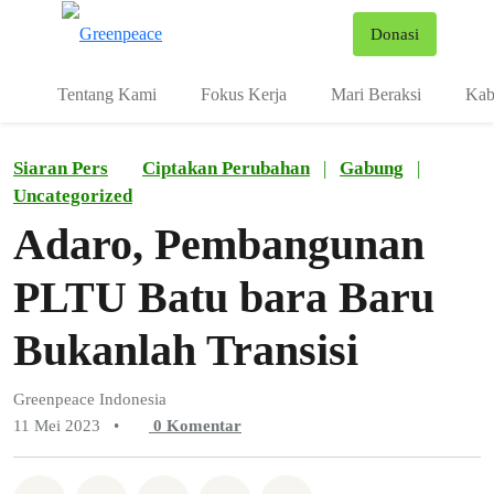
Fo
Donasi
Menu
Tentang Kami
Fokus Kerja
Mari Beraksi
Kab
Siaran Pers
Ciptakan Perubahan
|
Gabung
|
Uncategorized
Adaro, Pembangunan
PLTU Batu bara Baru
Bukanlah Transisi
Greenpeace Indonesia
11 Mei 2023
•
0
Komentar