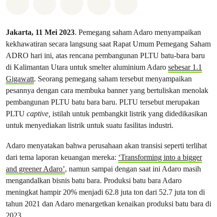
Bagikan di Whatsapp
Bagikan di Facebook
Bagikan di Twitter
Bagikan melalui Email
Share on Bluesky
Jakarta, 11 Mei 2023
. Pemegang saham Adaro menyampaikan
kekhawatiran secara langsung saat Rapat Umum Pemegang Saham
ADRO hari ini, atas rencana pembangunan PLTU batu-bara baru
di Kalimantan Utara untuk smelter aluminium Adaro
sebesar 1.1
Gigawatt
. Seorang pemegang saham tersebut menyampaikan
pesannya dengan cara membuka banner yang bertuliskan menolak
pembangunan PLTU batu bara baru. PLTU tersebut merupakan
PLTU
captive,
istilah untuk pembangkit listrik yang didedikasikan
untuk menyediakan listrik untuk suatu fasilitas industri.
Adaro menyatakan bahwa perusahaan akan transisi seperti terlihat
dari tema laporan keuangan mereka:
‘Transforming into a bigger
and greener Adaro’
, namun sampai dengan saat ini Adaro masih
mengandalkan bisnis batu bara. Produksi batu bara Adaro
meningkat hampir 20% menjadi 62.8 juta ton dari 52.7 juta ton di
tahun 2021 dan Adaro menargetkan kenaikan produksi batu bara di
2023.