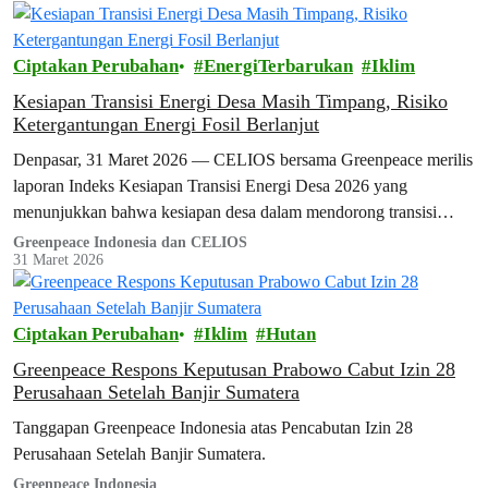
Ciptakan Perubahan
EnergiTerbarukan
Iklim
Kesiapan Transisi Energi Desa Masih Timpang, Risiko
Ketergantungan Energi Fosil Berlanjut
Denpasar, 31 Maret 2026 — CELIOS bersama Greenpeace merilis
laporan Indeks Kesiapan Transisi Energi Desa 2026 yang
menunjukkan bahwa kesiapan desa dalam mendorong transisi
energi bersih di Indonesia masih menghadapi…
Greenpeace Indonesia dan CELIOS
31 Maret 2026
Ciptakan Perubahan
Iklim
Hutan
Greenpeace Respons Keputusan Prabowo Cabut Izin 28
Perusahaan Setelah Banjir Sumatera
Tanggapan Greenpeace Indonesia atas Pencabutan Izin 28
Perusahaan Setelah Banjir Sumatera.
Greenpeace Indonesia