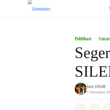
Publikasi
Uncat
Sege
SIL
Igor ONeill
1 Desember 2
Bagikan di 
Bagika