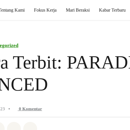
Tentang Kami
Fokus Kerja
Mari Beraksi
Kabar Terbaru
egorized
ra Terbit: PARA
ENCED
023
•
0
Komentar
Whatsapp
n di Facebook
Bagikan di Twitter
Bagikan melalui Email
Share on Bluesky