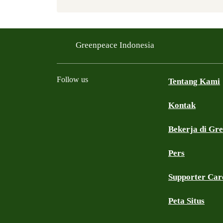
Greenpeace Indonesia
Follow us
Tentang Kami
Kontak
Facebook
Twitter
YouTube
Instagram
Whatsapp
TikTok
Bekerja di Gr
Pers
Supporter Car
Peta Situs