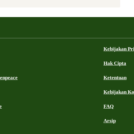
Kebijakan Pr
Hak Cipta
eenpeace
Ketentuan
Kebijakan K
e
FAQ
Arsip