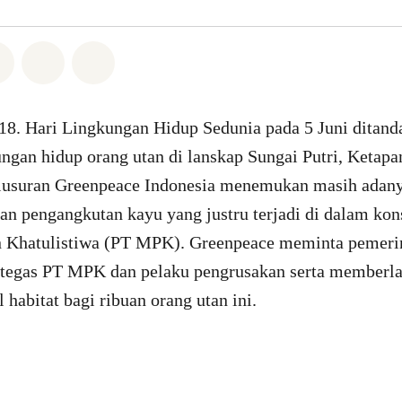
Whatsapp
n di Facebook
Bagikan di Twitter
Bagikan melalui Email
Share on Bluesky
018. Hari Lingkungan Hidup Sedunia pada 5 Juni ditanda
ungan hidup orang utan di lanskap Sungai Putri, Ketap
elusuran Greenpeace Indonesia menemukan masih adany
an pengangkutan kayu yang justru terjadi di dalam kon
Khatulistiwa (PT MPK). Greenpeace meminta pemerin
 tegas PT MPK dan pelaku pengrusakan serta memberl
 habitat bagi ribuan orang utan ini.