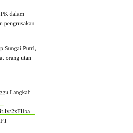
 MPK dalam
n pengrusakan
p Sungai Putri,
at orang utan
nggu Langkah
bit.ly/2xFIlba
 PT