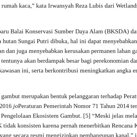
s rumah kaca,” kata Irwansyah Reza Lubis dari Wetlands
erbaru Balai Konservasi Sumber Daya Alam (BKSDA) d
a hutan Sungai Putri dibuka, hal ini dapat menyebabka
tan dan juga menyebabkan kerusakan permanen lahan g
 tentunya akan berdampak besar bagi perekonomian da
kawasan ini, serta berkontribusi meningkatkan angka 
gambut merupakan bentuk pelanggaran terhadap Perat
 2016
jo
Peraturan Pemerintah Nomor 71 Tahun 2014 te
 Pengelolaan Ekosistem Gambut. [5] “Meski jelas mela
tidak konsisten karena pernah menerbitkan Rencana 
ang secara resmi mengizinkan pembangunan kanal,” je