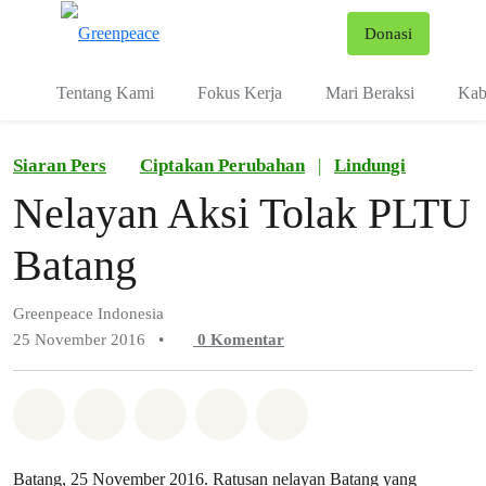
Fo
Donasi
Menu
Tentang Kami
Fokus Kerja
Mari Beraksi
Kab
Siaran Pers
Ciptakan Perubahan
|
Lindungi
Nelayan Aksi Tolak PLTU
Batang
Greenpeace Indonesia
25 November 2016
•
0
Komentar
Bagikan di Whatsapp
Bagikan di Facebook
Bagikan di Twitter
Bagikan melalui Email
Share on Bluesky
Batang, 25 November 2016. Ratusan nelayan Batang yang