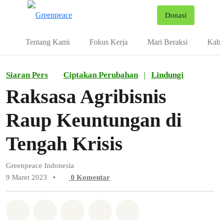
Fo
Donasi
Menu
Tentang Kami
Fokus Kerja
Mari Beraksi
Kab
Siaran Pers
Ciptakan Perubahan
|
Lindungi
Raksasa Agribisnis
Raup Keuntungan di
Tengah Krisis
Greenpeace Indonesia
9 Maret 2023
•
0
Komentar
Bagikan di Whatsapp
Bagikan di Facebook
Bagikan di Twitter
Bagikan melalui Email
Share on Bluesky