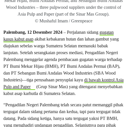
Mekar Hijau, Bumi Andalas Permai, and Sebangun Bumi Andalas
Wood Industries – three pulpwood suppliers under the control of
Asia Pulp and Paper (part of the Sinar Mas Group).
© Mushaful Imam / Greenpeace
Palembang, 12 Desember 2024
– Perjalanan sidang
gugatan
kasus kabut asap
akibat kebakaran hutan dan lahan gambut yang
diajukan sebelas warga Sumatera Selatan memasuki babak
lanjutan. Setelah serangkaian proses mediasi, Pengadilan Negeri
Palembang menggelar agenda pembacaan gugatan warga terhadap
PT Bumi Mekar Hijau (BMH), PT Bumi Andalas Permai (BAP),
dan PT Sebangun Bumi Andalas Wood Industries (SBA Wood
Industries)––tiga perusahaan penyuplai kayu
di bawah kontrol Asia
Pulp and Paper
(Grup Sinar Mas) yang ditengarai menyebabkan
kabut asap karhutla di Sumatera Selatan.
“Pengadilan Negeri Palembang telah secara patut memanggil pihak
tergugat dalam sidang pertama dan kedua, tapi para tergugat tidak
datang. Pada sidang ketiga, hanya satu tergugat yakni PT BMH,
yang menghadiri undangan pengadilan. Selanjutnya para pihak