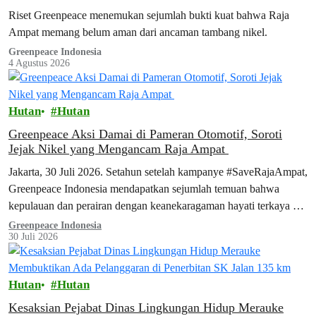
Riset Greenpeace menemukan sejumlah bukti kuat bahwa Raja
Ampat memang belum aman dari ancaman tambang nikel.
Greenpeace Indonesia
4 Agustus 2026
Hutan
Hutan
Greenpeace Aksi Damai di Pameran Otomotif, Soroti
Jejak Nikel yang Mengancam Raja Ampat
Jakarta, 30 Juli 2026. Setahun setelah kampanye #SaveRajaAmpat,
Greenpeace Indonesia mendapatkan sejumlah temuan bahwa
kepulauan dan perairan dengan keanekaragaman hayati terkaya di
dunia ini belum benar-benar aman dari ancaman tambang. Temuan
Greenpeace Indonesia
30 Juli 2026
tersebut terungkap dalam laporan terbaru Greenpeace, Surga yang
Tak Terlindungi, yang dipublikasikan hari ini. Seiring dengan
peluncuran laporan ini, aktivis Greenpeace menggelar aksi
Hutan
Hutan
damai…
Kesaksian Pejabat Dinas Lingkungan Hidup Merauke