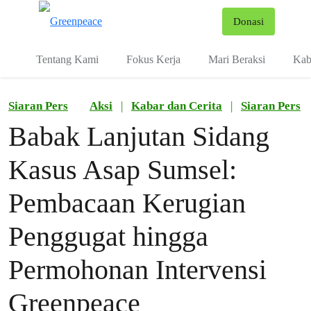
Fo
Donasi
Menu
Tentang Kami
Fokus Kerja
Mari Beraksi
Kab
Siaran Pers
Aksi
|
Kabar dan Cerita
|
Siaran Pers
Babak Lanjutan Sidang
Kasus Asap Sumsel:
Pembacaan Kerugian
Penggugat hingga
Permohonan Intervensi
Greenpeace