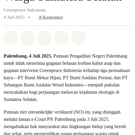
Greenpeace Indonesia
4 Juli 2025
•
0
Komentar
Bagikan di Whatsapp
Bagikan di Facebook
Bagikan di Twitter
Bagikan melalui Email
Share on Bluesky
Palembang, 4 Juli 2025.
Putusan Pengadilan Negeri Palembang
untuk tidak menerima gugatan belasan korban kabut asap dan
gugatan intervensi Greenpeace Indonesia terhadap tiga perusahaan
kayu—PT Bumi Mekar Hijau, PT Bumi Andalas Permai, dan PT
Sebangun Bumi Andalas Wood Industries—menjadi pukulan
menyakitkan bagi perjuangan melawan kejahatan ekologis di
Sumatera Selatan.
Putusan
niet ontvankelijke verklaard
(NO) ini, yang diunggah
melalui laman e-Court PN Palembang pada 3 Juli 2025,
mengabaikan hak masyarakat atas lingkungan hidup yang bersih
dan sehat, serta mengerdilkan ruang perjuangan warga untuk