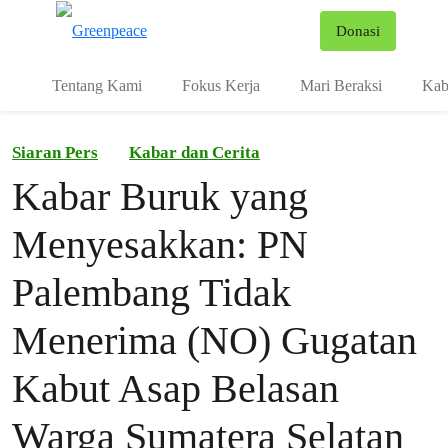
Fo
Donasi
Menu
Tentang Kami
Fokus Kerja
Mari Beraksi
Kab
Siaran Pers
Kabar dan Cerita
Kabar Buruk yang
Menyesakkan: PN
Palembang Tidak
Menerima (NO) Gugatan
Kabut Asap Belasan
Warga Sumatera Selatan