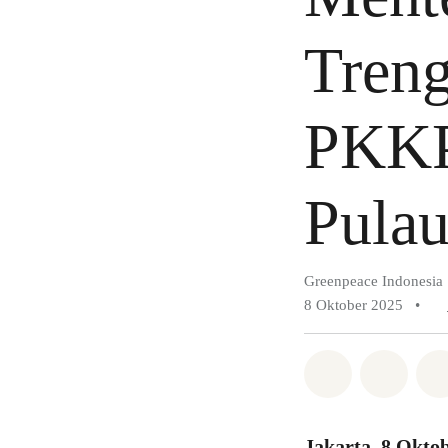
Treng
PKKP
Pulau
Greenpeace Indonesia
8 Oktober 2025
•
Bagikan di 
Bagika
Jakarta, 8 Okto