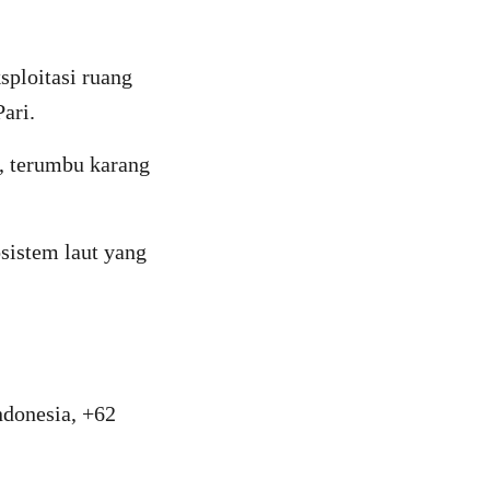
ploitasi ruang
ari.
n, terumbu karang
sistem laut yang
ndonesia, +62