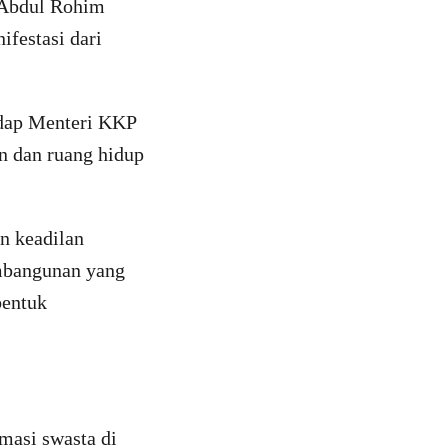
 Abdul Rohim
festasi dari
adap Menteri KKP
n dan ruang hidup
n keadilan
embangunan yang
bentuk
masi swasta di