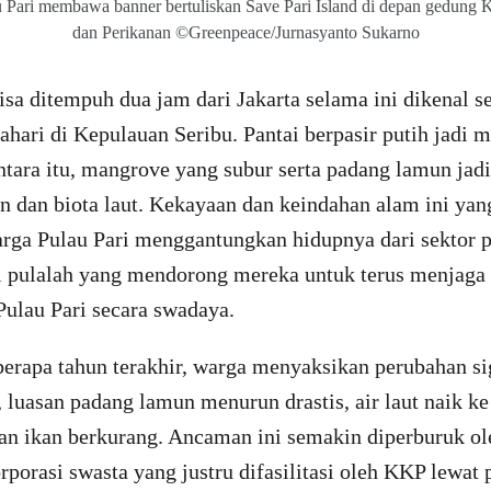
 Pari membawa banner bertuliskan Save Pari Island di depan gedung 
dan Perikanan ©Greenpeace/Jurnasyanto Sukarno
isa ditempuh dua jam dari Jakarta selama ini dikenal 
bahari di Kepulauan Seribu. Pantai berpasir putih jadi 
ara itu, mangrove yang subur serta padang lamun jadi
an dan biota laut. Kekayaan dan keindahan alam ini ya
arga Pulau Pari menggantungkan hidupnya dari sektor p
ni pulalah yang mendorong mereka untuk terus menjaga
Pulau Pari secara swadaya.
rapa tahun terakhir, warga menyaksikan perubahan sig
 luasan padang lamun menurun drastis, air laut naik 
pan ikan berkurang. Ancaman ini semakin diperburuk ol
rporasi swasta yang justru difasilitasi oleh KKP lewat 