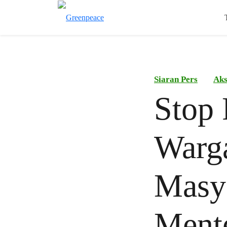
Siaran Pers
Aks
Stop 
Warga
Masya
Ment