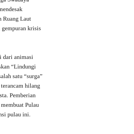
 mendesak
n Ruang Laut
 gempuran krisis
 dari animasi
skan “Lindungi
alah satu “surga”
i terancam hilang
asta. Pemberian
) membuat Pulau
si pulau ini.