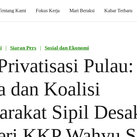
Tentang Kami
Fokus Kerja
Mari Beraksi
Kabar Terbaru
i
|
Siaran Pers
|
Sosial dan Ekonomi
Privatisasi Pulau:
 dan Koalisi
rakat Sipil Desa
eri KKP Wahyu S