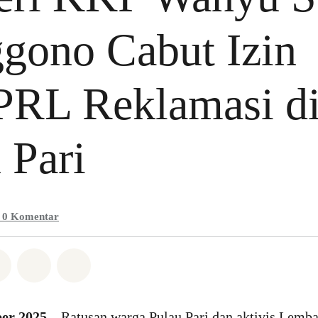
gono Cabut Izin
RL Reklamasi d
 Pari
0
Komentar
Whatsapp
n di Facebook
Bagikan di Twitter
Bagikan melalui Email
Share on Bluesky
ber 2025 –
Ratusan warga Pulau Pari dan aktivis Lemb