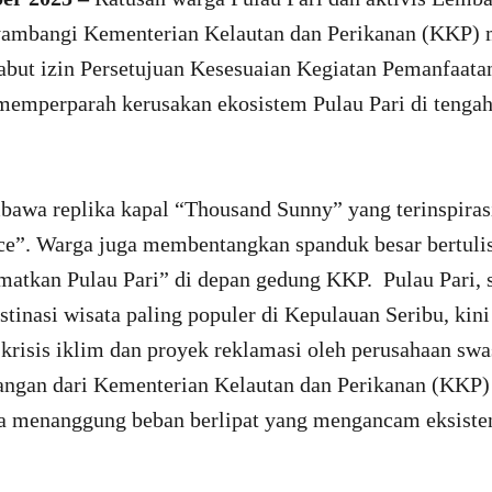
ambangi Kementerian Kelautan dan Perikanan (KKP)
but izin Persetujuan Kesesuaian Kegiatan Pemanfaata
mperparah kerusakan ekosistem Pulau Pari di tengah
awa replika kapal “Thousand Sunny” yang terinspirasi
ce”. Warga juga membentangkan spanduk besar bertuli
matkan Pulau Pari” di depan gedung KKP. Pulau Pari, s
estinasi wisata paling populer di Kepulauan Seribu, kin
krisis iklim dan proyek reklamasi oleh perusahaan sw
angan dari Kementerian Kelautan dan Perikanan (KKP
a menanggung beban berlipat yang mengancam eksisten