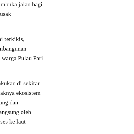
embuka jalan bagi
rusak
 terkikis,
pembangunan
, warga Pulau Pari
akukan di sekitar
saknya ekosistem
rang dan
langsung oleh
ses ke laut