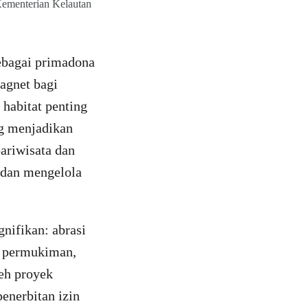
Kementerian Kelautan
sebagai primadona
magnet bagi
 habitat penting
ng menjadikan
ariwisata dan
 dan mengelola
nifikan: abrasi
ke permukiman,
eh proyek
penerbitan izin