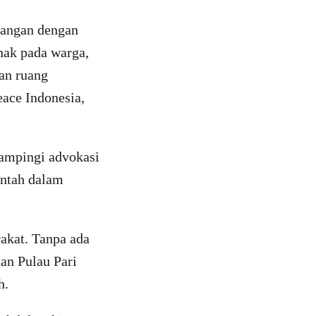
tangan dengan
hak pada warga,
an ruang
ace Indonesia,
dampingi advokasi
intah dalam
akat. Tanpa ada
an Pulau Pari
h.