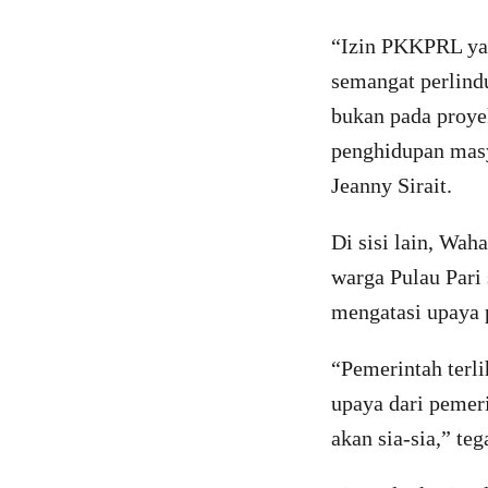
“Izin PKKPRL yan
semangat perlindu
bukan pada proye
penghidupan masy
Jeanny Sirait.
Di sisi lain, Wa
warga Pulau Pari
mengatasi upaya p
“Pemerintah terl
upaya dari pemer
akan sia-sia,” t