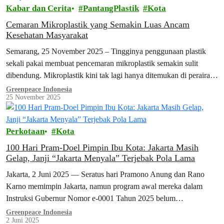
Kabar dan Cerita
PantangPlastik
Kota
Cemaran Mikroplastik yang Semakin Luas Ancam
Kesehatan Masyarakat
Semarang, 25 November 2025 – Tingginya penggunaan plastik
sekali pakai membuat pencemaran mikroplastik semakin sulit
dibendung. Mikroplastik kini tak lagi hanya ditemukan di perairan,
tapi juga sampai ke tubuh manusia.…
Greenpeace Indonesia
25 November 2025
Perkotaan
Kota
100 Hari Pram-Doel Pimpin Ibu Kota: Jakarta Masih
Gelap, Janji “Jakarta Menyala” Terjebak Pola Lama
Jakarta, 2 Juni 2025 — Seratus hari Pramono Anung dan Rano
Karno memimpin Jakarta, namun program awal mereka dalam
Instruksi Gubernur Nomor e-0001 Tahun 2025 belum
menyelesaikan masalah mendasar warga.…
Greenpeace Indonesia
2 Juni 2025