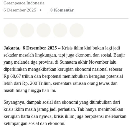
Greenpeace Indonesia
6 Desember 2025
•
0
Komentar
Bagikan di Whatsapp
Bagikan di Facebook
Bagikan di Twitter
Bagikan melalui Email
Share on Bluesky
Jakarta, 6 Desember 2025
– Krisis iklim kini bukan lagi jadi
sekadar masalah lingkungan, tapi juga ekonomi dan sosial. Banjir
yang melanda tiga provinsi di Sumatera akhir November lalu
diperkirakan mengakibatkan kerugian ekonomi nasional sebesar
Rp 68,67 triliun dan berpotensi menimbulkan kerugian potensial
lebih dari Rp. 200 Triliun, sementara ratusan orang tewas dan
masih hilang hingga hari ini.
Sayangnya, dampak sosial dan ekonomi yang ditimbulkan dari
krisis iklim masih jarang jadi perhatian. Tak hanya menimbulkan
kerugian harta dan nyawa, krisis iklim juga berpotensi melebarkan
ketimpangan sosial dan ekonomi.