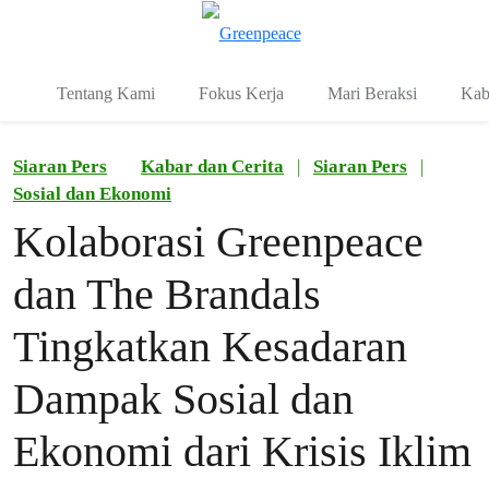
Fo
Menu
Tentang Kami
Fokus Kerja
Mari Beraksi
Kab
Siaran Pers
Kabar dan Cerita
|
Siaran Pers
|
Sosial dan Ekonomi
Kolaborasi Greenpeace
dan The Brandals
Tingkatkan Kesadaran
Dampak Sosial dan
Ekonomi dari Krisis Iklim