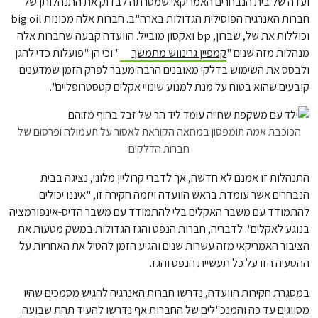
ועדה של בית הנבחרים האמריקאי שמטרתה לבדוק את התנהלותן של
חברות האנרגיה הפוסילית הגדולות בארה"ב. חברות אלה מכונות big oil
וכוללות את של, שברון, bp ואקסון מובייל. הוועדה קבעה שחברות אלה
מנהלות מזה שנים "
קמפיין גרינווש מתמשך
" וכי הן "פועלות כדי להגן
ולבסס את השימוש בדלקי מאובנים הרבה מעבר לפרק הזמן שמדענים
קובעים שהוא בטוח על מנת למנוע שינויי אקלים קטסטרופליים".
הכוכבת אמה תומפסון במחאה הקוראת לאסור על תעמולה ופרסום של
חברות הדלקים
התנהלות זו אמנם לא חדשה, אך לדברי קרוליין מלוני, נציגה בבית
הנבחרים אשר עומדת בראש הוועדה ויזמה חקירה זו, "איננו יכולים
להתמודד עם משבר האקלים בלי להתמודד עם משבר הדיס-אינפורמציה
בנוגע לאקלים". לדבריה, חברות הנפט והגז הגדולות במשק מטעות את
הציבור האמריקאי מזה עשרות שנים והגיע הזמן להטיל את האחריות על
ההטעיה הזו על כל תעשיית הנפט והגז.
במסגרת חקירות הוועדה, נדרשו חברות האנרגיה להגיש מסמכים שהיו
מסווגים עד כה והמנכ"לים של החברות אף נדרשו להעיד תחת שבועה.