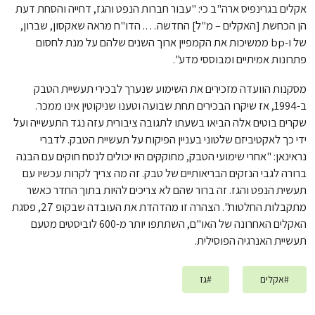
אקלים בגרינפיס ארה"ב כי: "עבור חברות הנפט והגז, דחייה והסחת דעת
הן הכחשת [האקלים – מ"ל] החדשה…. הדו"ח מראה שאקסון, שברון,
של ו-bp ממשיכות את הקמפיין ארוך השנים שלהם על מנת לחסום
פתרונות אמיתיים ומבוססי מדע".
מסקנות הוועדה מזכירים את השימוע שנערך לבכירי תעשיית הטבק
ב-1994, אז שיקרו הבכירים תחת שבועה וטענו שניקוטין אינו ממכר.
שקרים בוטים אלה הביאו בשעתו לתגובה ציבורית עזה נגד התעשייה ועל
ידי כך לאקטיביזם שלטוני בעניין הפיקוח על תעשיית הטבק. לדברי
נראינאן: "אחרי שימועי הטבק, מחוקקים היו יכולים לנסח חוקים עם הבנה
ברורה לגבי הנזקים הבריאותיים של טבק. זה מה צריך לקרות עכשיו עם
תעשית הנפט והגז. זה ברור שהם לא צריכים להיות בתוך החדר כאשר
מתקבלות החלטות". הצהרה זו מהדהדת את העובדה שבקופ 27, פסגת
האקלים האחרונה של האו"ם, השתתפו יותר מ-600 לוביסטים מטעם
תעשיית האנרגיה הפוסילית.
#
אקלים
#
גז