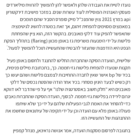
נועדו לטייח את העבודה שלהן ולאפשר להן להמשיך להרוויח מיליארדים
מעסקי האנרגיה הפוסילית לעוד עשרות שנים. במזכר מישיבת דירקטוריון
api במרץ 2021 צוין שהמנכ"ל מייק סומרס הסביר שהם תומכים
במאמצים מסוימים להפחית זיהום, אך זאת במטרה להשיג לגיטימציה
שתאפשר להפיק עוד דלקי מאובנים. בהקשר הזה, הוא ציין שהפחתת
פליטות על ידי הימנעות משריפת גז באופן מכוון (flaring) בתהליך הפקת
הנפט היא הזדמנות שתעזור להבטיח שהתעשייה תוכל להמשיך לפעול.ֿ
שלישית, הוועדה הסיקה שהחברות החליטו להתנגד ולחסום באופן פעיל
תקנות שנועדו להפחית פליטות גזי חממה. כך, בתכתובת מיילים פנימית,
בכיר של bp אישר שאין לחברה התחייבות לצמצם פליטות ושהם יעשו כך
רק כשיש לצעד היגיון מסחרי. בכיר אחר הודה שהסטת נכסים של דלקי
מאובנים היא "חלק חשוב באסטרטגיה שלנו" אף על פי שהדבר לאו דווקא
יגרום לירידה בפליטות גזי חממה. לבסוף, הועדה הסיקה שהחברות נאבקו
כדי להסתיר את האמת לגבי הפעילות שלהם על ידי כך שלא שיתפו
פעולה באופן מלא עם הועדה וכן על ידי תקיפה של עיתונאים שחשפו את
ההתנהגות של התעשייה הזו.
בתגובה לפרסום מסקנות הועדה, אמר אנושה נראינאן, מנהל קמפיין