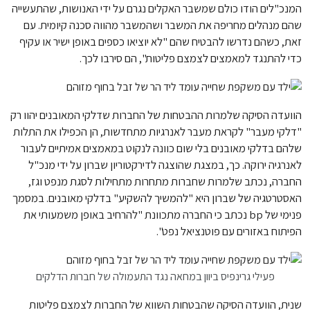
המנכ"לים הודו כולם שמשבר האקלים נגרם על ידי האנושות, שהתעשייה
שהם מנהלים מחריפה את המשבר ושהמשבר מהווה סכנה קיומית. עם
זאת, כשהם נדרשו להבטיח שהם "לא יוציאו כספים באופן ישיר או עקיף
כדי להתנגד למאמצים לצמצם פליטות", הם סירבו לכך.
הוועדה הסיקה שלמרות ההבטחות של החברות שדלקי המאובנים יהוו רק
"דלקי מעבר" לקראת מעבר לאנרגיות מתחדשות, הן הכפילו את התלות
שלהם בדלקי מאובנים בלי שום כוונה לנקוט במאמצים אמיתיים לעבור
לאנרגיה ירוקה. כך, במצגת שהוצגה לדירקטוריון שברון על ידי מנכ"ל
החברה, נכתב שלמרות שחברות מתחרות מתחילות לסגת מנפט וגז,
האסטרטגיה של שברון היא "להמשיך להשקיע" בדלקי מאובנים. במסמך
פנימי של bp נכתב כי החברה מתכוונת "להרחיב באופן משמעותי את
הפיתוח באזורים עם פוטנציאל נפט".
פעילי גרינפיס ביוון במחאה נגד התעמולה של חברות הדלקים
שנית, הוועדה הסיקה שהבטחות השווא של החברות לצמצם פליטות