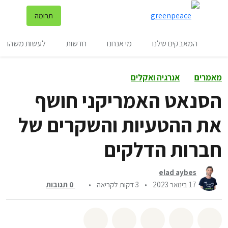
שינ
תרומה
תפריט
המאבקים שלנו
מי אנחנו
חדשות
לעשות משהו
מאמרים
אנרגיה ואקלים
הסנאט האמריקני חושף
את ההטעיות והשקרים של
חברות הדלקים
elad aybes
17 בינואר 2023
•
3 דקות לקריאה
•
0
תגובות
שיתוף whatsapp
שיתוף facebook
שיתוף twitter
שיתוף email
לשתף בbluesky