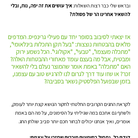
ובראש שלי כבר רצות השאלות:
איך עושים את זה יפה, נוח, ובלי
להשאיר אחרינו הר של פסולת?
אז יצאתי לסיבוב בסופר יחד עם פעילי גרינפיס. המדפים
מלאים בהבטחות נוצצות: "בעל תקן התכלות בינלאומי",
"מתכלה מעצמו", "טבעי", "אקולוגי". הכל נשמע ירוק
ומבטיח, אבל מה בעצם עומד מאחורי ההבטחות האלה?
האם "מתכלה" באמת אומר שהמוצר נעלם בלי להשאיר
זכר? או שזו עוד דרך לגרום לנו להרגיש טוב עם עצמנו,
בזמן שבפועל הפלסטיק נשאר בסביבה?
לקראת החגים הקרובים החלטתי לחקור הנושא קצת יותר לעומק,
ולשתף גם אתכם במה שגיליתי על הסימונים, על מה הם באמת
אומרים, ואיך אנחנו יכולים לבחור חכם יותר סביב שולחן החג.
קודם כל, נתחיל בסימונים מוכרים שחזרו על עצמם: