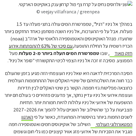
© veejay villafranca / greenpea
במהלך אל ניניו "רגיל", טמפרטורת המים עולה בחצי מעלה עד 1.5
מעלות. אבל על פי ההערכות, אל ניניו השנה מסתמן כאחד החזקים ביותר
שתועדו. מנהל האוקיינוסים והאטמוספירה הלאומי של ארה"ב (noaa)
הכריז רשמית על תחילת התופעה,
עם סיכוי של 63% להתפתחות אירוע
חזק מאוד
, שבו
טמפרטורת המים תעלה ביותר מ-2 מעלות
מעל
הממוצע. מסיבה זו זכה אל ניניו הצפוי לכינוי התקשורתי "סופר אל ניניו".
הסיבה המרכזית לדאגה היא שאל ניניו העוצמתי הזה מגיע בזמן שהעולם
כבר חווה את השלכותיהם של שינויי האקלים ושל ההתחממות העולמית
כתוצאה מפליטות גזי חממה. הקשר בין שינוי האקלים לבין תדירות
ועוצמת אירועי אל ניניו עדיין נחקר, אך מדענים מזהירים כי בעולם חם יותר
ההשפעות של אירועי אל ניניו עלולות להיות חמורות יותר. תחזיות
מצביעות על כך שהשילוב של השניים עלול להפוך את 2026–2027
לשנים החמות ביותר בהיסטוריה המתועדת, כאשר על פי
הארגון
המטאורולוגי העולמי
השילוב של אוקיינוסים חמים ואטמוספירה חמה
מגביר את הסבירות של אירועי מזג אוויר קיצוניים כמו גלי חום וגשמים