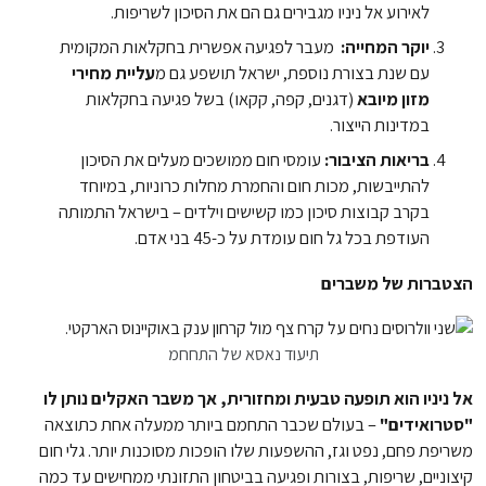
לאירוע אל ניניו מגבירים גם הם את הסיכון לשריפות.
יוקר המחייה:
מעבר לפגיעה אפשרית בחקלאות המקומית
עם שנת בצורת נוספת, ישראל תושפע גם מ
עליית מחירי
מזון מיובא
(דגנים, קפה, קקאו) בשל פגיעה בחקלאות
במדינות הייצור.
בריאות הציבור:
עומסי חום ממושכים מעלים את הסיכון
להתייבשות, מכות חום והחמרת מחלות כרוניות, במיוחד
בקרב קבוצות סיכון כמו קשישים וילדים – בישראל התמותה
העודפת בכל גל חום עומדת על כ-45 בני אדם.
הצטברות של משברים
תיעוד נאסא של התחחמ
אל ניניו הוא תופעה טבעית ומחזורית, אך משבר האקלים נותן לו
"סטרואידים"
– בעולם שכבר התחמם ביותר ממעלה אחת כתוצאה
משריפת פחם, נפט וגז, ההשפעות שלו הופכות מסוכנות יותר. גלי חום
קיצוניים, שריפות, בצורות ופגיעה בביטחון התזונתי ממחישים עד כמה