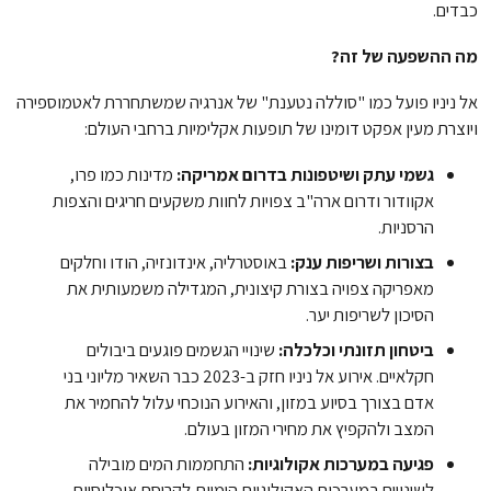
כבדים.
מה ההשפעה של זה?
אל ניניו פועל כמו "סוללה נטענת" של אנרגיה שמשתחררת לאטמוספירה
ויוצרת מעין אפקט דומינו של תופעות אקלימיות ברחבי העולם:
גשמי עתק ושיטפונות בדרום אמריקה:
מדינות כמו פרו,
אקוודור ודרום ארה"ב צפויות לחוות משקעים חריגים והצפות
הרסניות.
בצורות ושריפות ענק:
באוסטרליה, אינדונזיה, הודו וחלקים
מאפריקה צפויה בצורת קיצונית, המגדילה משמעותית את
הסיכון לשריפות יער.
ביטחון תזונתי וכלכלה:
שינויי הגשמים פוגעים ביבולים
חקלאיים. אירוע אל ניניו חזק ב-2023 כבר השאיר מליוני בני
אדם בצורך בסיוע במזון, והאירוע הנוכחי עלול להחמיר את
המצב ולהקפיץ את מחירי המזון בעולם.
פגיעה במערכות אקולוגיות:
התחממות המים מובילה
לשינויים במערכות האקולוגיות הימיות,לקריסת אוכלוסיות