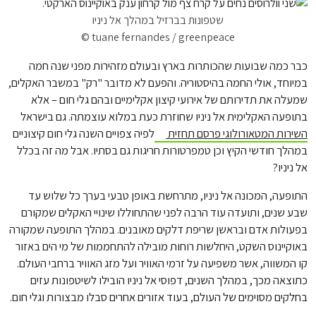
שטפונות בברזיל במהלך אל ניניו
© tuane fernandes / greenpeace
כבר כמה שבועות שהכותרות בארץ ובעולם מזהירות מפני שנה חמה
במיוחד, אולי החמה בהיסטוריה. והפעם לא מדובר "רק" במשבר האקלים,
שמעלה את תדירותם של אירועי קיצון אקלימיים ובהם גלי חום – אלא
בתופעה האקלימית אל ניניו שחוזרת כעת במלוא עוצמתה. גם בישראל
השירות המטאורולוגי פרסם תחזית
לפיה צפויים השנה גלי חום קיצוניים
במהלך חודשי הקיץ וכן טמפרטורות חריגות גם בסתיו. אבל מה זה בכלל
אל ניניו?
התופעה, המכונה אל ניניו, מתרחשת באופן טבעי בערך כל שלוש עד
שבע שנים, ותועדה עוד הרבה לפני שהתחוללו שינויי האקלים שמקורם
בפעולות אדם ובראשן שריפת דלקים מאובנים. במהלך התופעה שמקורה
באוקיינוס השקט, היחלשות רוחות מובילה להתחממות של מי הים באזור
קו המשווה, אשר משפיעה על זרמי האוויר ועל מזג האוויר ברחבי העולם.
כתוצאה מכך, במהלך השנים, דפוסי אל ניניו הובילו לשיטפונות עזים
בחלקים מסוימים של העולם, בעוד אזורים אחרים סבלו מבצורות וגלי חום.