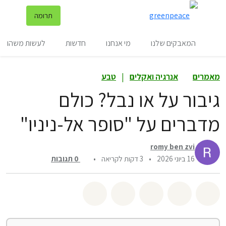
שינ
תרומה
תפריט
המאבקים שלנו
מי אנחנו
חדשות
לעשות משהו
מאמרים
אנרגיה ואקלים
|
טבע
גיבור על או נבל? כולם
מדברים על "סופר אל-ניניו"
romy ben zvi
16 ביוני 2026
•
3 דקות לקריאה
•
0
תגובות
שיתוף whatsapp
שיתוף facebook
שיתוף twitter
שיתוף email
לשתף בbluesky