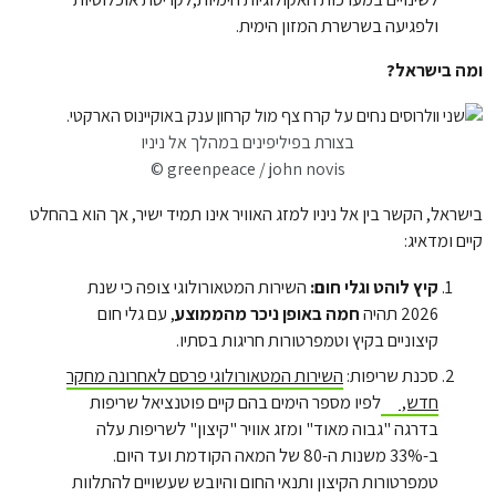
ולפגיעה בשרשרת המזון הימית.
ומה בישראל?
בצורת בפיליפינים במהלך אל ניניו
© greenpeace / john novis
בישראל, הקשר בין אל ניניו למזג האוויר אינו תמיד ישיר, אך הוא בהחלט
קיים ומדאיג:
קיץ לוהט וגלי חום:
השירות המטאורולוגי צופה כי שנת
2026 תהיה
חמה באופן ניכר מהממוצע
, עם גלי חום
קיצוניים בקיץ וטמפרטורות חריגות בסתיו.
סכנת שריפות:
השירות המטאורולוגי פרסם לאחרונה מחקר
חדש,
לפיו מספר הימים בהם קיים פוטנציאל שריפות
בדרגה "גבוה מאוד" ומזג אוויר "קיצון" לשריפות עלה
ב-33% משנות ה-80 של המאה הקודמת ועד היום.
טמפרטורות הקיצון ותנאי החום והיובש שעשויים להתלוות