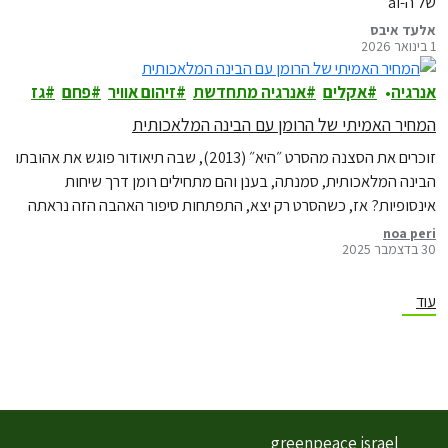
של ה-ai
אלעד איבס
1 בינואר 2026
אנרגיה
אקלים
אנרגיה מתחדשת
זיהום אוויר
פחם
גז
המחיר האמיתי של הרומן עם הבינה המלאכותית
זוכרים את הסצנה מהסרט ״היא״ (2013), שבה תיאודור פוגש את אהובתו
הבינה המלאכותית, סמנתה, בענן והם מתחילים רומן דרך שיחות
אינסופיות? אז, כשהסרט רק יצא, התפתחות סיפור האהבה הזה נראתה
עדיין רחוקה מהמציאות, אולם עכשיו ב-2026, דיאלוגים תכופים עם
noa peri
30 בדצמבר 2025
הצ׳אט ואף שימוש בו לתמיכה רגשית, נהפכו לדבר שגור. היום, כש״חוויית
ai״ מלווה אותנו בכל אפליקציה,…
עוד
greenpeace israel