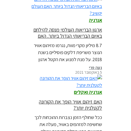
קנדה, ארה״ב ואירופה ועד סין, רוסיה
ואפילו החוג הארקטי, באביב ובקיץ 2022,
פקדו גלי חום קיצוניים 33 מדינות בחמש
אנרגיה
יבשות, רבים מהם במקביל.
ארגון הבריאות העולמי מנסה להילחם
באיום הבריאותי הגדול ביותר. האם
העולם יקשיב?
8.7 מיליון מקרי מוות, נגרמו מזיהום אוויר
הנוצר משריפת דלקים פוסיליים בשנת
2018. על מנת למנוע את הקטל ארגון
הבריאות העולמי מחמיר את הנחיותיו
נעה פרי
5 באוקטובר 2021
בנושא
אנרגיה ואקלים
האם זיהום אוויר הופך את הקורונה
לקטלנית יותר?
ככל שחולף הזמן נצברות ההוכחות לכך
שחשיפה למזהמים באוויר, מעלה את