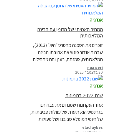
בהרבה ביחס לשדות נפט ענקיים, אסדות
גז, צינורות שינוע או תחנות כוח. האויבים
אולי יכולים לאיים על תחנות הכוח ואסדות
אנרגיה
הגז שלנו, אבל הם לעולם לא יוכלו לכבות
את…
המחיר האמיתי של הרומן עם הבינה
המלאכותית
זוכרים את הסצנה מהסרט ״היא״ (2013),
שבה תיאודור פוגש את אהובתו הבינה
המלאכותית, סמנתה, בענן והם מתחילים
רומן דרך שיחות אינסופיות? אז, כשהסרט
noa peri
30 בדצמבר 2025
רק יצא, התפתחות סיפור האהבה הזה
נראתה עדיין רחוקה מהמציאות, אולם
אנרגיה
עכשיו ב-2026, דיאלוגים תכופים עם
הצ׳אט ואף שימוש בו לתמיכה רגשית,
שנת 2022 בתמונות
נהפכו לדבר שגור. היום, כש״חוויית ai״
אחד העקרונות שמנחים את עבודתנו
מלווה אותנו בכל אפליקציה,…
בגרינפיס הוא תיעוד. של עוולות סביבתיות,
של היופי המופלא סביבנו ושל פעולות
אמיצות של אנשים שהחליטו לעשות.
elad aybes
28 בדצמבר 2022