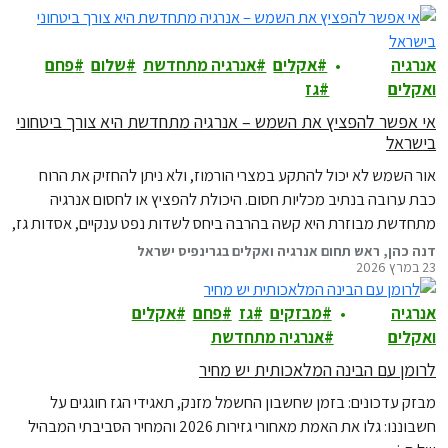
אנרגיה
אקלים
אנרגיה מתחדשת
שלום
פחם
ואקלים
גז
אי אפשר להפציץ את השמש – אנרגיה מתחדשת היא צורך ביטחוני
בישראל
אור השמש לא יכול להתקע במצרי הורמוז, ולא ניתן להחזיק את הרוח
כבת ערובה בנתיב מכליות חסום. היכולת להפציץ או לחסום אנרגיה
מתחדשת מבוזרת היא קשה בהרבה ביחס לשדות נפט ענקיים, אסדות גז,
צינורות שינוע או תחנות כוח. האויבים אולי יכולים לאיים על תחנות הכוח
דנה כהן, ראש תחום אנרגיה ואקלים בגרינפיס ישראל
23 במרץ 2026
ואסדות הגז שלנו, אבל הם לעולם לא יוכלו לכבות את…
אנרגיה
מבזקים
גז
פחם
אקלים
ואקלים
אנרגיה מתחדשת
לרומן עם הבינה המלאכותית יש מחיר
מבזק עדכונים: בזמן שחשבון החשמל מזנק, תאגידי הגז חוגגים על
חשבוננו: גלו את האמת מאחורי גזירות 2026 והמחיר הסביבתי המבהיל