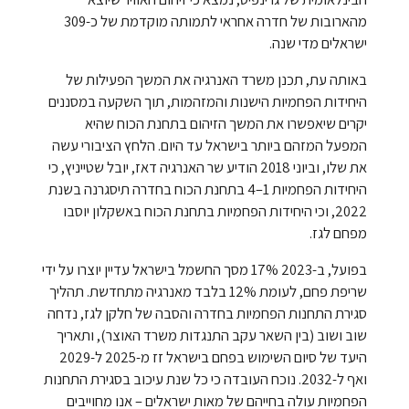
מהארובות של חדרה אחראי לתמותה מוקדמת של כ-309
ישראלים מדי שנה.
באותה עת, תכנן משרד האנרגיה את המשך הפעילות של
היחידות הפחמיות הישנות והמזהמות, תוך השקעה במסננים
יקרים שיאפשרו את המשך הזיהום בתחנת הכוח שהיא
המפעל המזהם ביותר בישראל עד היום. הלחץ הציבורי עשה
את שלו, וביוני 2018 הודיע שר האנרגיה דאז, יובל שטייניץ, כי
היחידות הפחמיות 1–4 בתחנת הכוח בחדרה תיסגרנה בשנת
2022, וכי היחידות הפחמיות בתחנת הכוח באשקלון יוסבו
מפחם לגז.
בפועל, ב-2023 17% מסך החשמל בישראל עדיין יוצרו על ידי
שריפת פחם, לעומת 12% בלבד מאנרגיה מתחדשת. תהליך
סגירת התחנות הפחמיות בחדרה והסבה של חלקן לגז, נדחה
שוב ושוב (בין השאר עקב התנגדות משרד האוצר), ותאריך
היעד של סיום השימוש בפחם בישראל זז מ-2025 ל-2029
ואף ל-2032. נוכח העובדה כי כל שנת עיכוב בסגירת התחנות
הפחמיות עולה בחייהם של מאות ישראלים – אנו מחוייבים