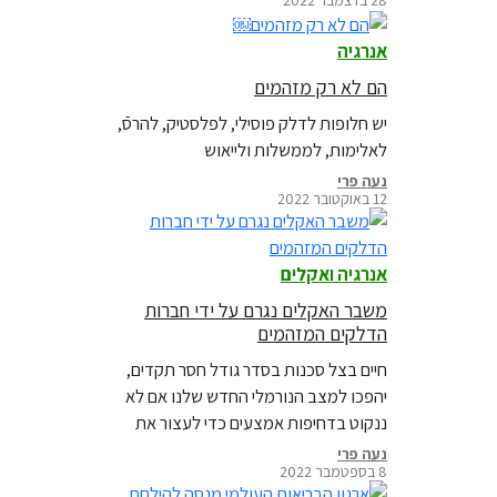
אספנו עבורכם מקבץ מהתמונות האלו
שהן רק מבחר קטן מתוך שלל הדברים
אנרגיה
אותם תיעדנו השנה. כנסו לצפות באוסף
המלא ומעורר השראה ולחוש תקווה
הם לא רק מזהמים￼
והשראה מהמאבקים הבלתי פוסקים למען
יש חלופות לדלק פוסילי, לפלסטיק, להרסֿ,
האנושות וכדור הארץ.
לאלימות, לממשלות ולייאוש
נעה פרי
12 באוקטובר 2022
אנרגיה ואקלים
משבר האקלים נגרם על ידי חברות
הדלקים המזהמים
חיים בצל סכנות בסדר גודל חסר תקדים,
יהפכו למצב הנורמלי החדש שלנו אם לא
ננקוט בדחיפות אמצעים כדי לעצור את
משבר האקלים הנגרם ברובו עקב השימוש
נעה פרי
8 בספטמבר 2022
בדלקי מאובנים. מהודו ופקיסטן, דרך