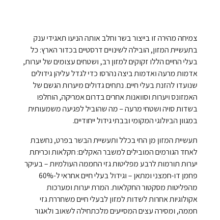
צמיחה מהירה זו בייצור בשר וחלב אותה הניעו תאגידי ענק
בתעשיית המזון, הובילה לשינויים דרסטיים בכדור הארץ: כל
בעלי החיים הללו זקוקים למזון רב, ושטחים עצומים של יערות,
אדמות מרעה ואדמות ביצה נהרסו כדי לגדל עליהן גידולים
שנועדו להזנת בעלי חיים. נתחים גדולים מיערות הגשם של
האמזונס ויערות וסוואנות אחרים בדרום אמריקה, הוחלפו
בשדות סויה ושטחי מרעה – מה שהוביל לפגיעה משמעותית
במגוון הביולוגי המקומי ובבתי גידול ייחודיים.
תעשיית המזון מן החי בכלל ותעשיית הבשר בפרט, נחשבת
לאחד הגורמים המובילים למשבר האקלים: חקלאות וכריתת
יערות תורמות לרבע מפליטות גזי החממה העולמיות – בעיקר
פחמן דו-חמצני ומתאן – וגידול בעלי חיים אחראי ל-60%
מהפליטות מסקטור החקלאות. המרת יערות ומערכות
אקולוגיות אחרות לשדות למזון לבעלי חיים משחררת גזי
חממה, ומסירה עצים המסייעים מלכתחילה לשאוב ולאגור