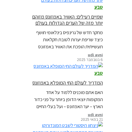
טבע
שמיים רעילים: האוויר באמזונס מזוהם
יותר מזה של הערים הגדולות בעולם
מחקר חדש של גרינפיס בינלאומי חושף
כיצד שריפת יערות לטובת חקלאות
תעשייתית הופכת את האוויר באמזונס
לרעיל. הממצאים הם אזהרה ברורה לכך
udi avni
6 בנובמבר 2025
שמשבר האמזונס אינו נוגע רק לפגיעה
בטבע.
טבע
המדריך לעולם החי המופלא באמזונס
האם אתם מוכנים ללמוד על אחד
המקומות יוצאי הדופן ביותר על פני כדור
הארץ – יער האמזונס – ועל בעלי החיים
המדהימים שעבורם הוא בית?
udi avni
21 במאי 2025