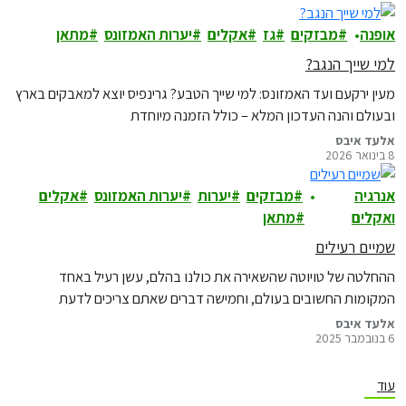
אופנה
מבזקים
גז
אקלים
יערות האמזונס
מתאן
למי שייך הנגב?
מעין ירקעם ועד האמזונס: למי שייך הטבע? גרינפיס יוצא למאבקים בארץ
ובעולם והנה העדכון המלא – כולל הזמנה מיוחדת
אלעד איבס
8 בינואר 2026
אנרגיה
מבזקים
יערות
יערות האמזונס
אקלים
ואקלים
מתאן
שמיים רעילים
ההחלטה של טויוטה שהשאירה את כולנו בהלם, עשן רעיל באחד
המקומות החשובים בעולם, וחמישה דברים שאתם צריכים לדעת
אלעד איבס
6 בנובמבר 2025
עוד