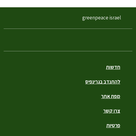
greenpeace israel
חדשות
להתנדב בגרינפיס
מפת אתר
צרו קשר
פרטיות