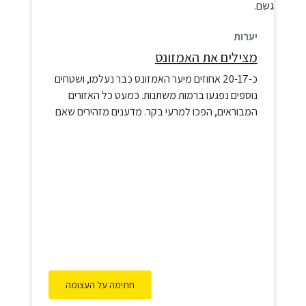
יערות
מצילים את האמזונס
כ-20-17 אחוזים מיער האמזונס כבר נעלמו, ושטחים
נוספים נפגעו ברמות משתנות. כמעט כל האזורים
המבוראים, הפכו למרעי בקר. מדענים מזהירים שאם
רק 8%-5 נוספים מהאמזונס יאבדו מכריתת יערות,
היער כולו עשוי להגיע לנקודת מפנה – כלומר יער
הגשם לא יוכל לייצר עוד מספיק גשם כדי לקיים את
עצמו.
חתימה על העצומה