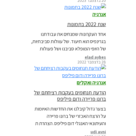
20 בדצמבר 2023
מאותם אירועים
אנרגיה
שנת 2022 בתמונות
אחד העקרונות שמנחים את עבודתנו
בגרינפיס הוא תיעוד. של עוולות סביבתיות,
של היופי המופלא סביבנו ושל פעולות
אמיצות של אנשים שהחליטו לעשות.
elad aybes
28 בדצמבר 2022
אספנו עבורכם מקבץ מהתמונות האלו
שהן רק מבחר קטן מתוך שלל הדברים
אותם תיעדנו השנה. כנסו לצפות באוסף
אנרגיה ואקלים
המלא ומעורר השראה ולחוש תקווה
הודעת תנחומים בעקבות רציחתם של
והשראה מהמאבקים הבלתי פוסקים למען
ברונו פריירה ודום פיליפס
האנושות וכדור הארץ.
בצער גדול קיבלנו את החדשות האיומות
על הרצח האכזרי של ברונו פריירה
והעיתונאי האנגלי דום פיליפס. הצהרת ת
תנחומים משותפת לגרינפיס ברזיל
udi avni