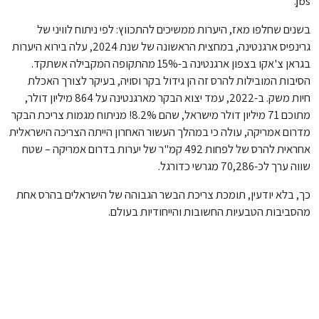
jbs.
בשנים שחלפו מאז, היערות ממשיכים להתכווץ: לפי ניתוח לוויני של
גרינפיס ארגנטינה, במחצית הראשונה של שנת 2024, עלה בירוא היערות
בגראן צ'אקו בצפון ארגנטינה ב-15% מהתקופה המקבילה אשתקד.
הסיבות המובילות להרס זה הן גידול בקר וסויה, בעיקר לצורך האכלת
חיות משק. ב-2022, עמד יצוא הבקר מארגנטינה על 864 מיליון דולר,
מתוכם 71 מיליון דולר מישראל, שהם 8.2%! מניתוח מגמות צריכת הבקר
מדרום אמריקה, עולה כי במהלך העשור האחרון הייתה הצריכה הישראלית
אחראית להרס של לפחות 492 קמ"ר של יערות בדרום אמריקה – שטח
שווה ערך לכ-70,286 מגרשי כדורגל.
כך, בלא יודעין, תומכת צריכת הבשר הגבוהה של הישראלים בהרס אחת
מהסביבות הטבעיות החשובות והייחודיות בעולם.