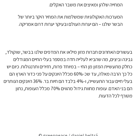
המחייה שלהן ומאיצים את משבר האקלים.
המערכות האקולוגיות שמשלמות את המחיר היקר ביותר של
הבשר שלנו – הם יערות העולם ובעיקר יערות דרום אמריקה.
בעשורים האחרונים חברות מזון מילאו את המדפים שלנו בבשר, שוקולד,
גבינה וביצים, מה שהביא לעלייה חדה במספר בעלי החיים המגודלים
כחלק מתעשיית המזון מן החי – במיוחד פרות, חזירים ותרנגולות. כיום יש
כל כך הרבה מאלה, עד שכ-60% מכלל היונקים על פני כדור הארץ הם
בעלי חיים עבור התעשייה, ו-4% בלבד הם חיות בר. 36% היונקים הנותרים
הם בני האדם. עופות מחוות גידול מהווים 70% מכלל העופות, נתון
מטורף לכל הדעות.
© greenpeace / daniel beltrá