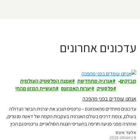
עדכונים אחרונים
מבזקים
אנרגיה מתחדשת
אמנת הפלסטיק העולמית
פלסטיק
יערות האמזונס
תעשיית המזון מהחי
אנחנו עומדים בפני מהפכה
עדכונים מיוחדים מהאמזונס – גרינפיס תובע את יצרנית הבשר הגדולה
בעולם, צומת דרכים בעולם האנרגיה בעקבות הקמה של דאטה סנטרים,
ואזהרה מפני פגיעה חריפה בתעריפי הגגות הסולאריים. גרינפיס גם הכין
לכם מדריך קהילתי לצמצום צריכת הפלסטיק ואפשר להוריד אותו כאן
אלעד איבס
6 באוגוסט 2026
באופן בלעדי.