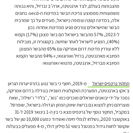
מהגבוהות בעולם, לצד ארגנטינה, ארה״ב וברזיל, והיא גבוהה
משמעותית מממוצע צריכת הבשר במדינות ה-oecd. נתונים
אלה, במדינה קטנה וצפופה כישראל, מעידים על כך שמרבית
הבשר שהישראלים צורכים מגיע ממדינות אחרות. נכון
ל-2023, 57% מהבשר בישראל הם בשר מצונן (17%) וקפוא
(40%), המגיע לישראל לאחר שחיטה. בקטגוריה זו, מובילות
ללא עוררין מדינות דרום אמריקה עם 65% מהבשר המצונן
המיובא מארגנטינה, ברזיל ואורוגוואי, ו-94% מהבשר הקפוא
המיובא מברזיל, ארגנטינה, פרגוואי ואורוגוואי.
תחקיר גרינפיס ישראל
מ-2019, חשף כי בשר נגוע בהרס יערות הגראן
צ׳אקו בארגנטינה, המערכת האקולוגית השנייה בגודלה בדרום אמריקה,
נמכר על ידי יבואנים ישראלים מוכרים כמו ״נטו״, ״בלדי״ ו״שילה״, שאת
מוצריהם ניתן למצוא גם ברשת שיווק המזון הגדולה בישראל, שופרסל.
במקביל, תחקיר נוסף של גרינפיס מצא כי בין ה-1 בינואר 2019 ל-31
באוקטובר 2020, נשלחו לנמלי חיפה ואשדוד כמעט 10,000 טון של בשר
שקושר לחוות גידול בפנטנל בשווי 51 מיליון דולר, מ-4 מפעלים בבעלות