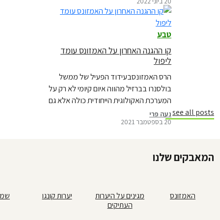
20 ביוני 2022
ובריטניה
טבע
קו ההגנה האחרון על האמזונס עומד
ליפול
הרס האמזונסבעידוד הפעיל של ממשל
בולסנרו בברזיל מהווה איום קיומי לא רק על
המערכת האקולוגית הייחודית כולה אלא גם
על אקלים כדור הארץ. בעוד שהפתרון
see all posts
נעה פרי
20 בספטמבר 2021
המרכזי למצב החירום הוא הכרה
בחשיבותם המכרעת של השבטים הילידיים
ותפקידם בהגנה על היערות, תעשיית
המאבקים שלנו
החקלאות הדורסנית משלבת ידיים עם
ממשל בולסונרו בהכרזת מלחמה על
זכויותיהם, אדמותיהם ואורח חייהם של…
האמזונס
מגינים על היערות
יערות קונגו
שמן
העתיקים