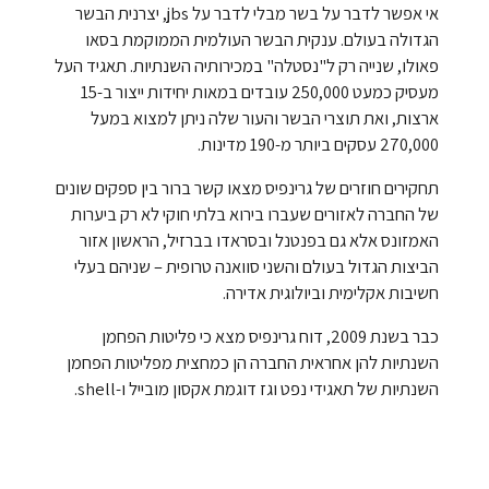
אי אפשר לדבר על בשר מבלי לדבר על jbs, יצרנית הבשר
הגדולה בעולם. ענקית הבשר העולמית הממוקמת בסאו
פאולו, שנייה רק ל"נסטלה" במכירותיה השנתיות. תאגיד העל
מעסיק כמעט 250,000 עובדים במאות יחידות ייצור ב-15
ארצות, ואת תוצרי הבשר והעור שלה ניתן למצוא במעל
270,000 עסקים ביותר מ-190 מדינות.
תחקירים חוזרים של גרינפיס מצאו קשר ברור בין ספקים שונים
של החברה לאזורים שעברו בירוא בלתי חוקי לא רק ביערות
האמזונס אלא גם בפנטנל ובסראדו בברזיל, הראשון אזור
הביצות הגדול בעולם והשני סוואנה טרופית – שניהם בעלי
חשיבות אקלימית וביולוגית אדירה.
כבר בשנת 2009, דוח גרינפיס מצא כי פליטות הפחמן
השנתיות להן אחראית החברה הן כמחצית מפליטות הפחמן
השנתיות של תאגידי נפט וגז דוגמת אקסון מובייל ו-shell.