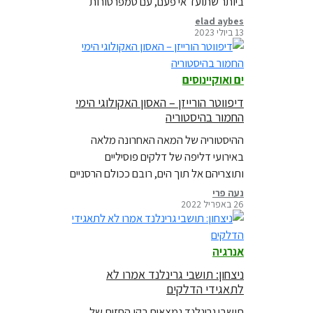
ביותר שתועד אי פעם, עם טמפרטורות
חסרות תקדים של פני הים ושיא שלילי של
elad aybes
13 ביולי 2023
היקף קרח הים…
ים ואוקיינוסים
דיפווטר הורייזן – האסון האקולוגי הימי
החמור בהיסטוריה
ההיסטוריה של המאה האחרונה מלאה
באירועי דליפה של דלקים פוסיליים
ותוצריהם אל תוך הים, רובם ככולם הרסניים
למערכת האקולוגיות, אבל דבר לא הכין
נעה פרי
26 באפריל 2022
את העולם לאסון דיפווטר הורייזן.
אנרגיה
ניצחון: תושבי גרינלנד אמרו לא
לתאגידי הדלקים
תושבי גרינלנד נמצאים בקו החזית של