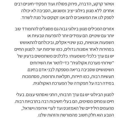
וטיהור קרקע, הדברה, פירוק פסולת ועוד תפקידי חיוניים רבים
אחרים. ללא מגוון ביולוגי יציב ומשגשג, הסביבה לא יכולה
לספק לנו את המשאבים להם אנו זקוקים על מנת לשרוד.
אזורים המכילים מגוון ביולוגי גבוה גם מסוגלים להתמודד טוב
יותר עם שינויים. הם עמידים יותר להפרעות טבעיות או
השפעות אנושיות, כגון שינויי אקלים, וביכולתם להתאושש
במהירות לאחר אסונות גדולים, כמו שריפות יער. למגוון החיים
יש גם ערך כלכלי משמעותי. כלכלנים משתמשים ברעיון של
"שירותי מערכת אקולוגית" כדי לתאר את השירותים
השימושיים שסביבה בריאה מספקת לבני אדם בחינם.
תעשיות רבות, כמו תיירות, חקלאות ותרופות, מסתמכות
במידה רבה על תפקודה של המערכת האקולוגית.
למגוון הביולוגי יש גם ערך תרבותי, רוחני ואסתטי עצום. בעלי
חיים וצמחים מסוימים, הם בעלי חשיבות רבה בתרבויות רבות.
מהעמים הילידיים של האמזונס ועד לערי אירופה וישראל,
הטבע הוא חלק חשוב מהמורשת והזהות שלנו.