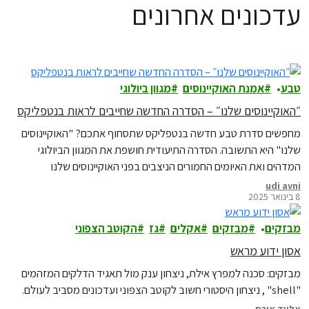
עדכונים אחרונים
טבע
אמנת האוקיינוסים
מגוון ביולוגי
״האוקיינוסים שלנו״ – הסדרה החדשה שחייבים לראות בנטפליקס
מחפשים סדרת טבע חדשה בנטפליקס שתסחוף אתכם? "האוקיינוסים
שלנו" היא התשובה. הסדרה התיעודית חושפת את המגוון הביולוגי
המדהים ואת האיומים החמורים הניצבים בפני האוקיינוסים שלנו
udi avni
8 בינואר 2025
מבזקים
מבזקים
אקלים
גז
הקוטב הצפוני
אסון ידוע מראש
מבזקים: סכנה למפרץ אילת, ניצחון ענק מול תאגיד הדלקים המזהמים
"shell" , ניצחון היסטורי חשוב לקוטב הצפוני ועדכונים מסביב לעולם.
אלעד איבס