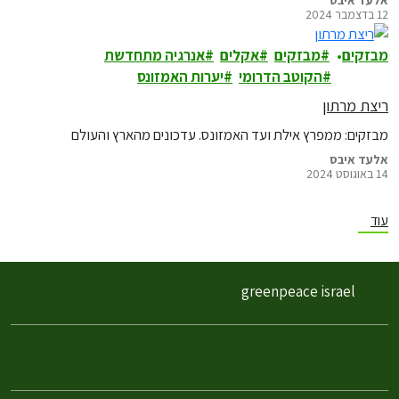
12 בדצמבר 2024
מבזקים
מבזקים
אקלים
אנרגיה מתחדשת
הקוטב הדרומי
יערות האמזונס
ריצת מרתון
מבזקים: ממפרץ אילת ועד האמזונס. עדכונים מהארץ והעולם
אלעד איבס
14 באוגוסט 2024
עוד
greenpeace israel