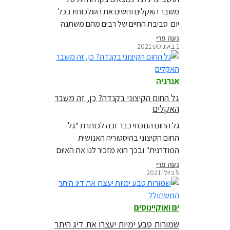
משבר האקלים וחשים את השלכותיו בכל
יום. סביבת החיים של רבים מהם משתנה
לנגד עיניהם, תוך איום על תרבותם ואורחות
נעה פרי
1 באוגוסט 2021
חייהם מזה מאות שנים. סירובם מהבטחת
הכסף הגדול של תאגידי הדלקים שמחירו
האמיתי יקר לאין שיעור והאומץ לפעול
אנרגיה
אחרת הם השראה עבור קהילות בכל רחבי
העולם, גם כאן בישראל.
גל החום הקיצוני בקנדה? כן, זה משבר
האקלים
גל החום הנוכחי כבר זכה לכותרת "גל
החום הקיצוני בהיסטוריה האנושית
המודרנית" ובכך הוא מזכיר לנו את האיום
האדיר של גלי חום קיצוניים על בריאותם
נעה פרי
5 ביולי 2021
ושלומם של בני אדם, מערכות אקולוגיות
ותשתיות. נוכח אירועים קיצוניים כל כך, אי
אפשר עוד להסתכל על כיפת החום
ים ואוקיינוסים
הקיצונית הזו כאירוע בודד וחסר הקשר,
אלא כחלק מטרנד ברור של…
שמורות טבע ימיות יעצרו את דיג היתר