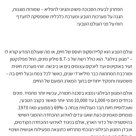
הפתרון לבעיה הסבוכה פשוט והגיוני להפליא – שמורות מוגנות,
הגנה על מערכות הטבע ומערכת כלכלית שמפסיקה לתעדף
רווח על פני העולם הטבעי.
עולם הטבע הוא קליידוסקופ תוסס של חיים, או מה שעולם המדע קורא לו
– "מגוון ביולוגי". הוא כולל רשת של כ-8.7 מיליון מינים, החל מפלנקטון
זעיר באוקיינוס ועד ליונקים עצומים בים או ביבשה. זוהי מערכת חיונית
ומורכבת המתהווה כבר מיליארדי שנים, כאשר לכל צמח ובעל חיים בה –
משמעות ותפקיד ייחודיים בתוך המארג הפועם של החיים.
אולם המגוון הביולוגי נמצא בסכנה חמורה, עכשיו יותר מתמיד. מינים
נכחדים כיום פי 1,000 עד 10,000 מהר יותר מאשר בקצב הטבעי,
ואוכלוסיית חיות הבר העולמית צנחה ב-69% בממוצע מאז 1970.
מומחים מאמינים כעת שאנו עדים לאירוע ההכחדה ההמוני השישי
בהיסטוריה של כדור הארץ, אולם בניגוד לאירועי ההכחדה הקודמים,
אובדן המגוון הביולוגי הנוכחי מתרחש כתוצאה מפעילות אנושית ושינויי