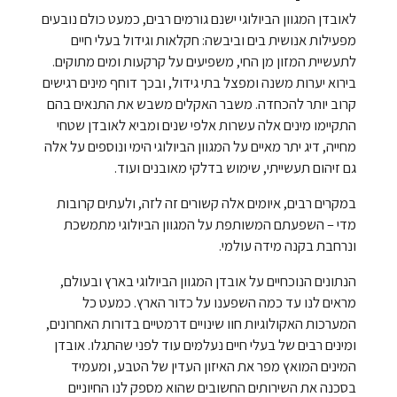
לאובדן המגוון הביולוגי ישנם גורמים רבים, כמעט כולם נובעים
מפעילות אנושית בים וביבשה: חקלאות וגידול בעלי חיים
לתעשיית המזון מן החי, משפיעים על קרקעות ומים מתוקים.
בירוא יערות משנה ומפצל בתי גידול, ובכך דוחף מינים רגישים
קרוב יותר להכחדה. משבר האקלים משבש את התנאים בהם
התקיימו מינים אלה עשרות אלפי שנים ומביא לאובדן שטחי
מחייה, דיג יתר מאיים על המגוון הביולוגי הימי ונוספים על אלה
גם זיהום תעשייתי, שימוש בדלקי מאובנים ועוד.
במקרים רבים, איומים אלה קשורים זה לזה, ולעתים קרובות
מדי – השפעתם המשותפת על המגוון הביולוגי מתמשכת
ונרחבת בקנה מידה עולמי.
הנתונים הנוכחיים על אובדן המגוון הביולוגי בארץ ובעולם,
מראים לנו עד כמה השפענו על כדור הארץ. כמעט כל
המערכות האקולוגיות חוו שינויים דרמטיים בדורות האחרונים,
ומינים רבים של בעלי חיים נעלמים עוד לפני שהתגלו. אובדן
המינים המואץ מפר את האיזון העדין של הטבע, ומעמיד
בסכנה את השירותים החשובים שהוא מספק לנו החיוניים