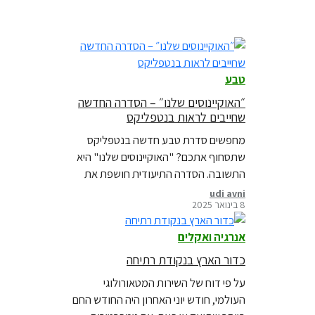
טבע
״האוקיינוסים שלנו״ – הסדרה החדשה
שחייבים לראות בנטפליקס
מחפשים סדרת טבע חדשה בנטפליקס
שתסחוף אתכם? "האוקיינוסים שלנו" היא
התשובה. הסדרה התיעודית חושפת את
המגוון הביולוגי המדהים ואת האיומים
udi avni
8 בינואר 2025
החמורים הניצבים בפני האוקיינוסים שלנו
אנרגיה ואקלים
כדור הארץ בנקודת רתיחה
על פי דוח של השירות המטאורולוגי
העולמי, חודש יוני האחרון היה החודש החם