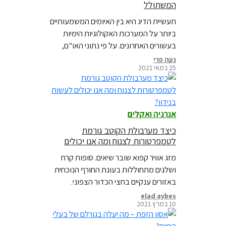
המשתולל
תעשיית הדיג היא בין האיומים המשמעותיים
ביותר על המערכות האקולוגיות הימיות
בעשורים האחרונים. על פי נתוני האו"ם,
בתוך 50 שנה בלבד, מספר מיני הדגים
נעה פרי
25 במאי 2021
ויצורי הים הנמצאים תחת דיג יתר שילש את
עצמו ויחד עם קידוחי גז ונפט, זיהום,
פסולת פלסטיק ושינויי האקלים נוצרת
"הסערה המושלמת" המעמידה את
אנרגיה ואקלים
האוקיינוסים שלנו בסכנה חמורה. זה הזמן
לאמנת…
כיצד מערבולת הקוטב גורמת
לטמפרטורות לצנוח ומה אנו יכולים
לעשות בנידון?
מזג אוויר קפוא שובר שיאים. סופות קרח
ושלגים מתחוללות בעונת החורף הנוכחית
באזורים ענקיים בחצי הכדור הצפוני.
לדוגמא, ערים במזרח אסיה כמו בייג'ינג
elad aybes
10 במרץ 2021
וסיאול חוו קור מקפיא שלא שחוו במשך…