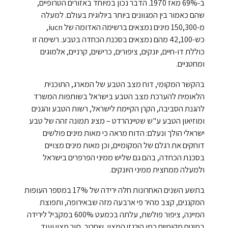
ב-69% מאז 1970. הדבר נכון במיוחד באזורים הטרופיים,
שהם כאמור בין המגוונים ביותר ביולוגית בעולם. למעלה
מ-150,300 מינים נמצאים ברשימה האדומה של iucn,
כש-42,100 מהם נמצאים בסכנת הכחדה בטבע. רשימה זו
כוללת דו-חיים, יונקים, ציפורים, כרישים, קרניים, אלמוגים
ומחטניים.
בהקשר המקומי, דוח מצב הטבע של המארג, התוכנית
הלאומית להערכת מצב הטבע בישראל בשותפות המשרד
להגנת הסביבה, הקרן הקיימת לישראל, רשות הטבע והגנים
ומוזיאון הטבע ע"ש שטיינהרדט – מציג תמונה זהה של טבע
ישראלי הולך ונעלם: הדוח מראה כי מאות מינים פולשים
דוחקים את רגלם של המקומיים, וכן מאות מינים מצויים
בסכנת הכחדה, בהם גם שליש ממיני הפרפרים בישראל
ולמעלה ממחצית ממיני היונקים.
בתשע השנים האחרונות חלה ירידה של 17% במספר העופות
המקננים, קצב מהיר פי ארבעה מזה שבאירופה, ותפוצת
המיינה, ציפור פולשת, עלתה בכמעט 600% במקביל לירידה
במינים מקומיים כמו הירגזי המצוי, שחרור, תור מצוי ועוד.