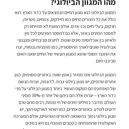
מהו המגוון הביולוגי?
המגוון הביולוגי הוא מגוון החיים הנמצאים על כדור הארץ. הוא
כולל את כל היצורים החיים כמו חיידקים, צמחים, פטריות,
חרקים, בעלי חיים ובני אדם. אולם המונח לא מתייחס רק
למספר המינים באזור, אלא גם למספר הפרטים לכל מין
ולאיזון בין אוכלוסיות מינים שונות. לחצים סביבתיים ומנגנוני
אבולוציה שונים לאורך ההיסטוריה, כמו מוטציות גנטיות, יצרו
את התוצר הסופי שהוא המגוון העשיר של החיים שאנו רואים
סביבנו היום.
המגוון הביולוגי אינו מפוזר באופן שווה: באזורים מסוימים, כגון
אזורים טרופיים, יש מגוון ביולוגי גבוה. לדוגמה, יערות הגשם
של האמזונס הם המקום העשיר ביותר במגוון הביולוגי על פני
כדור הארץ – יערות אלה הם ביתם של יותר מ-30% ממיני
העולם. מדובר במיליוני מינים של חי וצומח, רבים מהם טרם
ידועים למדע. באזורים אחרים, כמו האזור הארקטי הקר, יש
מגוון ביולוגי נמוך בהשוואה לאזורים הטרופיים, אולם המערכת
האקולוגית שהתפתחה בקטבים תומכת גם היא במינים