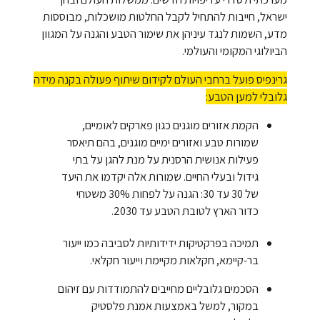
ישראל, חייבות להתחיל לקבל החלטות מושכלות, מבוססות
מדע, השמות לנגד עיניהן את שימור הטבע והגנה על המגוון
הביולוגי המקומי והעולמי.
גרינפיס פועל ברחבי העולם לקידום שיתוף פעולה בקנה מידה
גלובלי למען הטבע:
הקמת אזורים מוגנים כגון פארקים לאומיים,
שמורות טבע ואזורים ימיים מוגנים, בהם תיאסר
פעילות אנושית הרסנית על מנת להגן על בתי
גידול ובעלי החיים. שמורות אלה יקדמו את היעד
של 30 עד 30: הגנה על לפחות 30% משטחי
כדור הארץ לטובת הטבע עד 2030.
תמיכה בפרקטיקות ידידותיות לסביבה כמו ייעור
בר-קיימא, חקלאות מקיימת וייעור חקלאי.
הסכמים גלובליים מחייבים להתמודדות עם זיהום
במקור, למשל באמצעות אמנת פלסטיק