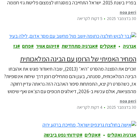
בפריז בשנת 2015. ישראל התחייבה במסגרתו לצמצום פליטות גזי חממה
ולקביעת יעדי הפחתה לשנת 2030 ולשנת 2050. הדיון התקיים בפני הרכב
noa peri
השופטים נעם סולברג, דוד מינץ…
30 בדצמבר 2025
5 דקות לקריאה
אנרגיה
אקלים
אנרגיה מתחדשת
זיהום אוויר
פחם
גז
המחיר האמיתי של הרומן עם הבינה המלאכותית
זוכרים את הסצנה מהסרט ״היא״ (2013), שבה תיאודור פוגש את אהובתו
הבינה המלאכותית, סמנתה, בענן והם מתחילים רומן דרך שיחות אינסופיות?
אז, כשהסרט רק יצא, התפתחות סיפור האהבה הזה נראתה עדיין רחוקה
מהמציאות, אולם עכשיו ב-2026, דיאלוגים תכופים עם הצ׳אט ואף שימוש
בו לתמיכה רגשית, נהפכו לדבר שגור. היום, כש״חוויית ai״ מלווה אותנו בכל
noa peri
אפליקציה,…
30 בדצמבר 2025
4 דקות לקריאה
אנרגיה ואקלים
אקלים
קידוחי נפט ביבשה