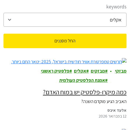
filter posts
keywords
החל מסננים
filtered results
מבזקי
מבזקים
אקלים
פלסטיק ראשוני
ם
אמנת הפלסטיק העולמית
כמה מיקרו-פלסטיק יש במוח האדם?
האביב הגיע מוקדם השנה?
אלעד איבס
12 בפברואר 2026