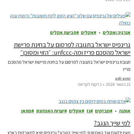
אנרגיה ואקלים
אקלים
תביעת אקלים
גרינפיס ישראל בתגובה לפרסום על בחינת פרישת
ישראל מהסכם פריז ומה-unfccc: ״הזוי ומסוכן״
תגובת גרינפיס ישראל בתגובה לפרסום על בחינת פרישת ישראל מהסכם
פריז
udi avni
21 בינואר 2026
1 דקות לקריאה
אופנה
מבזקים
גז
אקלים
יערות האמזונס
מתאן
למי שייך הנגב?
מעין ירקעם ועד האמזונס: למי שייך הטבע? גרינפיס יוצא למאבקים בארץ