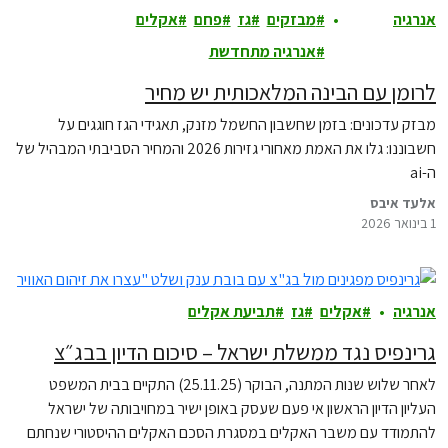
אנרגיה
מבזקים
גז
פחם
אקלים
ואקלים
אנרגיה מתחדשת
לרומן עם הבינה המלאכותית יש מחיר
מבזק עדכונים: בזמן שחשבון החשמל מזנק, תאגידי הגז חוגגים על
חשבוננו: גלו את האמת מאחורי גזירות 2026 והמחיר הסביבתי המבהיל של
ה-ai
אלעד איבס
1 בינואר 2026
אנרגיה
אקלים
גז
תביעת אקלים
גרינפיס נגד ממשלת ישראל – סיכום הדיון בבג״צ
לאחר שלוש שנות המתנה, הבוקר (25.11.25) התקיים בבית המשפט
העליון הדיון הראשון אי פעם שעסק באופן ישיר במחויבותה של ישראל
להתמודד עם משבר האקלים במסגרת הסכם האקלים ההיסטורי שנחתם