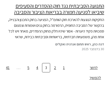
התנועה הסביבתית נגד חוק ההסדרים והסעיפים
שיביאו לפגיעה חמורה בבריאות הציבור והסביבה
החקיקות הנוגעות להארכת חוק הוותמ"ל, הפגיעה בחוק התכנון והבנייה,
בהקשר של הסביבה החופית, הרפורמה בחוק גנים ושמורות וצמצום
סמכויות פקיד היערות - אסור שיהיו חלק מחוק ההסדרים, מאחר ויש לכל
אחת מהן, משמעויות חברתיות, בריאותיות וסביבתיות כבירות, שראוי
שהכנסת תדון בהן בכובד ראש, ולא תחת איום ולחץ להעברת התקציב.
דנה כהן, ראש תחום אנרגיה ואקלים
30 בדצמבר 2025
לחזור
1
2
3
4
5
…
41
להמשיך