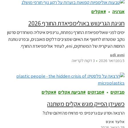
אנרגיה
אקלים
חגיגת הגרינווש באולימפיאדת החורף 2026
ימים לפני שאולימפיאדת החורף נפתחת, גרינפיס איטליה משחררים סרטון
נוקב שמטרתו לחשוף את האיום שמציבים דלקים מאובנים, ובפרט נותנת
החסות העיקרית של המשחקים, eni, לעתיד אולימפיאדת החורף.
udi avni
5 בפברואר 2026
3 דקות לקריאה
מבזקים
מבזקים
תביעת אקלים
אקלים
כשעידן הפייק פוגש אקלים משתנה
הרצאה וסרט עם גרינפיס: מי מרוויח מהזיהום שלנו?
אלעד איבס
29 בינואר 2026