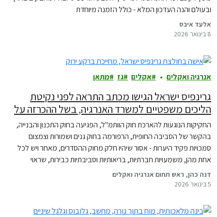
ובעולם והנה העדכון המלא - כולל הזמנה מיוחדת
אלעד איבס
8 בינואר 2026
אנרגיה ואקלים
אקלים
גז
מתאן
גרינפיס ישראל הגישו מכתב התראה לפני נקיטת
הליכים משפטיים למשרד האנרגיה, בשל ההכרזה על
יציאה לסבב חדש ונוסף של חיפושי גז במים הכלכליים
החקיקות הנוגעות להארכת חוק הוותמ"ל, הפגיעה בחוק התכנון והבנייה,
של ישראל
בהקשר של הסביבה החופית, הרפורמה בחוק גנים ושמורות וצמצום
סמכויות פקיד היערות - אסור שיהיו חלק מחוק ההסדרים, מאחר ויש לכל
אחת מהן, משמעויות חברתיות, בריאותיות וסביבתיות כבירות, שראוי
שהכנסת תדון בהן בכובד ראש, ולא תחת איום ולחץ להעברת התקציב.
דנה כהן, ראש תחום אנרגיה ואקלים
5 בינואר 2026