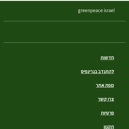
greenpeace israel
חדשות
להתנדב בגרינפיס
מפת אתר
צרו קשר
פרטיות
תקנון