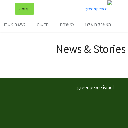
שינ
תרומה
תפריט
המאבקים שלנו
מי אנחנו
חדשות
לעשות משהו
News & Stories
filter posts
filtered results
greenpeace israel