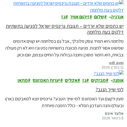
אנרגיה
שלום
זיהום אוויר
גז
יש כתמים שלא יורדים – תגובת גרינפיס ישראל לפגיעה בתשתיות
דלקים בעת מלחמה
מלחמה היא תמיד עסק מלוכלך, אבל גם במלחמה יש קווים אדומים
שפשוט אסור לחצות. פגיעה מכוונת בתשתיות נפט וגז היא לא רק פעולה
צבאית, היא הימור מסוכן וחוצה גבולות על החיים עצמם, שם וכאן.
udi avni
11 במרץ 2026
אופנה
מבזקים
גז
אקלים
יערות האמזונס
מתאן
למי שייך הנגב?
מעין ירקעם ועד האמזונס: למי שייך הטבע? גרינפיס יוצא למאבקים בארץ
ובעולם והנה העדכון המלא - כולל הזמנה מיוחדת
אלעד איבס
8 בינואר 2026