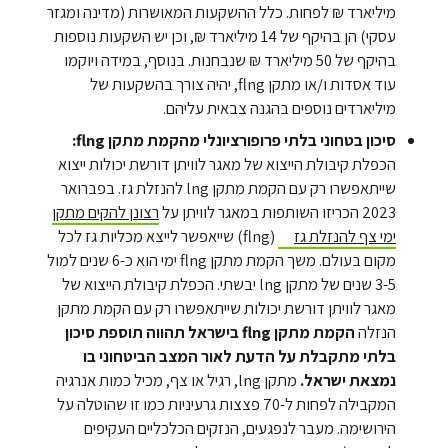
מיליארד ₪ לפחות. כלל ההשקעות המאושרות (מדינה ומגזר
עסקי) הן בהיקף של 14 מיליארד ₪, וכן יש השקעות נוספות
בהיקף של 50 מיליארד ₪ שנבחנות. בנוסף, במידה ויוקמו
עוד אסדות ו/או מתקן flng, יהיה צורך בהשקעות של
מיליארדים נוספים בהגנה צבאית עליהם.
סיכון בטחוני בלתי פרופורציונלי מהקמת מתקן flng:
הכפלת קיבולת הייצוא של מאגר לוויתן דורשת יכולות ייצוא
שייתאפשרו רק עם הקמת מתקן lng להנזלת גז. בפברואר
2023 הכריזו השותפות במאגר לוויתן על
רצונן להקים מתקן
ימי צף להנזלת גז
(flng) שייאפשר לייצא מכליות גז לכל
מקום בעולם. משך הקמת מתקן flng ימי הוא כ-6 שנים למול
3-5 שנים של מתקן lng יבשתי. הכפלת קיבולת הייצוא של
מאגר לוויתן דורשת יכולות שייתאפשרו רק עם הקמת מתקן
הנזלה
הקמת מתקן flng בישראל תהווה תוספת סיכון
בלתי מתקבלת על הדעת לאור המצב הביטחוני בו
נמצאת ישראל.
מתקן lng, רגיל או צף, מכיל כמות אנרגיה
המקבילה לפחות ל-70 פצצות גרעיניות כמו זו שהוטלה על
הירושימה. מעבר לנפגעים, הנזקים הכלכליים העקיפים