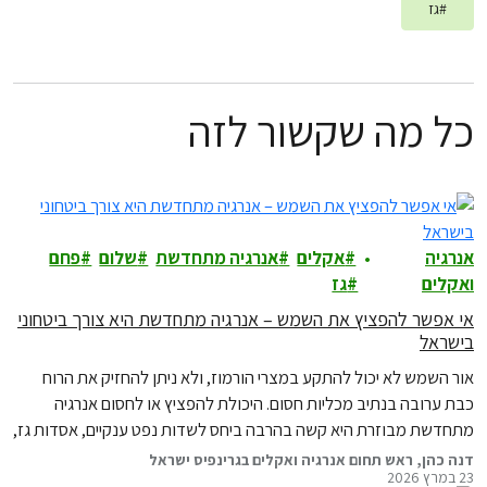
#
גז
כל מה שקשור לזה
אנרגיה
אקלים
אנרגיה מתחדשת
שלום
פחם
ואקלים
גז
אי אפשר להפציץ את השמש – אנרגיה מתחדשת היא צורך ביטחוני
בישראל
אור השמש לא יכול להתקע במצרי הורמוז, ולא ניתן להחזיק את הרוח
כבת ערובה בנתיב מכליות חסום. היכולת להפציץ או לחסום אנרגיה
מתחדשת מבוזרת היא קשה בהרבה ביחס לשדות נפט ענקיים, אסדות גז,
צינורות שינוע או תחנות כוח. האויבים אולי יכולים לאיים על תחנות הכוח
דנה כהן, ראש תחום אנרגיה ואקלים בגרינפיס ישראל
23 במרץ 2026
ואסדות הגז שלנו, אבל הם לעולם לא יוכלו לכבות את…