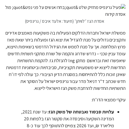
אסדת הגז ״לוויתן״ (תיעוד: אלעד איבס / גרינפיס)
ממשלת ישראל וחברות הדלקים הפעילות בה משקיעות מאמצים אדירים
ותקציבים גדולים על מנת להגדיל את יצוא הגז ופועלות ביתר שאת מאז
פרוץ המלחמה. אך על מנת לממש את הגידול הדרמטי בשאיפות הייצוא,
עומד עניין טכני – נדרש שדרוג והקמה של שורת מתקני תשתית חדשים
שיאפשרו זאת ובראשם מתקן lng להנזלת גז. להקמת התשתיות
החדשות לייצוא יש משמעויות תקציביות, סביבתיות וביטחוניות דרמטיות
שאינן זוכות כלל להתייחסות במסגרת הדיון הציבורי. כך עולה לפי דו״ח
חדש שכתב ד"ר דניאל מדר עבור גרינפיס ישראל על הסוקר את
התשתיות החדשות להרחבת משק הגז הישראלי לייצוא.
עיקרי ממצאי הדו״ח:
עלויות סבסוד ואבטחה של משק הגז:
עד שנת 2021,
המדינה השקיעה וסיבסדה את סקטור הגז בלפחות 20
מיליארד ₪, ועד 2026 צפויים להתווסף לכך עוד כ-8