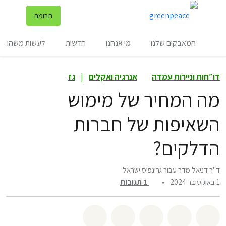
שינ
תרומה
תפריט
המאבקים שלנו
מי אנחנו
חדשות
לעשות משהו
דו״חות וניירות עמדה
אנרגיה ואקלים
|
גז
מה המחיר של מימוש
השאיפות של חברות
הדלקים?
ד"ר דניאל מדר עבור גרינפיס ישראל
1 באוקטובר 2024
•
1
תגובות
שיתוף whatsapp
שיתוף facebook
שיתוף twitter
שיתוף email
לשתף בbluesky