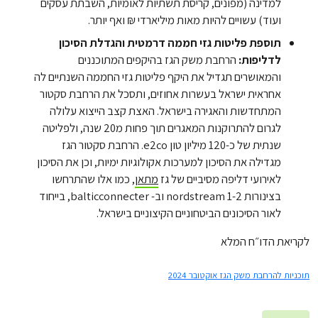
למדינה (מפונים, קריסת תשתיות לאומיות, השבתת עסקים
ועוד) עשויים להיות מאות מיליארדי ₪ ואף יותר.
תוספת פליטות גזי חממה דרמטית והגדלת הסיכון
לדליפות:
הרחבת משק הגז בהיקפים המתוכננים
והמאושרים תגדיל את היקף פליטות גזי החממה השנתיים לה
אחראית ישראל בעשרות אחוזים, ותסכל את הרחבת סקטור
המתחדשות והאגירה בישראל. האצת קצב הייצוא עלולה
לגרום להתרוקנות המאגרים תוך פחות מ20 שנה, ולפליטה
שנתית של כ-120 מיליון טון e2co. הרחבת סקטור הגז
מגדילה את הסיכון למערכות אקולוגיות ימיות, וכן את הסיכון
לאירועי דליפה מסיביים של גז
מתאן
, כמו אלו שהתרחשו
בצינורות 1-2 nordstream וב- balticconnecter, בייחוד
לאור הסיכונים הביטחוניים הקיצוניים בישראל.
לקריאת הדו״ח המלא
תוכניות להרחבת משק הגז אוקטובר 2024