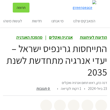
שינ
תרומה
תפריט
המאבקים שלנו
מי אנחנו
חדשות
לעשות משהו
הודעות לעיתונות
אנרגיה ואקלים
|
מהפכת האנרגיה
התייחסות גרינפיס ישראל –
יעדי אנרגיה מתחדשת לשנת
2035
דנה כהן, ראש תחום אנרגיה ואקלים
23 ביולי 2024
•
1 דקות לקריאה
•
0
תגובות
שיתוף whatsapp
שיתוף facebook
שיתוף twitter
שיתוף email
לשתף בbluesky