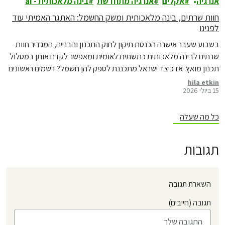
אנרגיה
אקלים
אנרגיה מתחדשת
בינה מלאכותית - ai
חוות שרתים, בינה מלאכותית ומשק החשמל: האתגר האמיתי עוד
לפנינו
בשבוע שעבר אישרה הכנסת תיקון לחוק התכנון והבנייה, המגדיר חוות
שרתים לבינה מלאכותית כתשתית לאומית ומאפשר לקדם אותן במסלול
תכנון מואץ. אז כיצד ישראל מתכננת לספק להן חשמל? רשמים ראשונים
מדיון מקצועי בנושא
hila etkin
15 ביולי 2026
כל מה שעלה
תגובות
השארת תגובה
תגובה (חייבים)