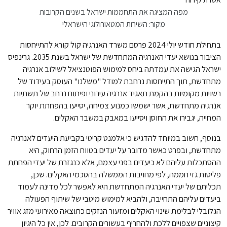
מפה המציגה את התחממות ישראל בשנים הקרובות
מקור: השירות המטאורולוגי הישראלי
בתחילת חודש יולי 2024 פרסם משרד האנרגיה קול קורא להתייחסות
הציבור בנושא יעדי האנרגיה המתחדשת של ישראל בשנת 2035. גרינפיס
ישראל הגישה את עמדתה ביחס למימוש הפוטנציאל לשילוב אנרגיה
מתחדשת, תוך התייחסות נרחבת למודל "משלנו" העוסק בעידוד של
רשויות מקומיות בהקמת תאגיד אנרגיה עירוני ופיתוח נרחב של תשתיות
אנרגיה מתחדשת, אשר ישמשו כמנוע צמיחה, יסייעו בהפחתת יוקר
המחייה, יגבירו את החוסן ויסייעו במאבק במשבר האקלים.
בנוסף, חשוב במיוחד להדגיש כי אלמנט קריטי בקביעת היעדים לאנרגיה
מתחדשת, ובפרט כאשר מדובר על יעדים בטווח הזמן הרחוק, היא
ההסתכלות עליהם לא כיעדים בפני עצמם, אלא כנגזרת של יעדי הפחתת
פליטות גזי חממה, לפי מחויבות הממשלה בהסכמי האקלים. שכן,
תכליתם של יעדי האנרגיה המתחדשת היא לאפשר לכל מדינה לעמוד
ביעדים עליהם התחייבה, ולהביא למימוש מיטבי של שיתוף הפעולה
הגלובלי לבלימת שינוי האקלים ומזעור הנזקים כתוצאה מאירועי מזג אוויר
קיצוניים שצפויים ללכת ולהחריף בעשורים הקרובים. לכן, אין כל היגיון