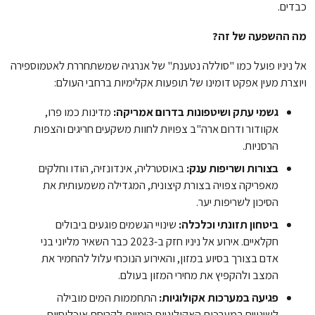
כבדים.
מה ההשפעה של זה?
אל ניניו פועל כמו "סוללה נטענת" של אנרגיה שמשתחררת לאטמוספירה
ויוצרת מעין אפקט דומינו של תופעות אקלימיות ברחבי העולם:
גשמי עתק ושיטפונות בדרום אמריקה:
מדינות כמו פרו,
אקוודור ודרום ארה"ב צפויות לחוות משקעים חריגים והצפות
הרסניות.
בצורות ושריפות ענק:
באוסטרליה, אינדונזיה, הודו וחלקים
מאפריקה צפויה בצורת קיצונית, המגדילה משמעותית את
הסיכון לשריפות יער.
ביטחון תזונתי וכלכלה:
שינויי הגשמים פוגעים ביבולים
חקלאיים. אירוע אל ניניו חזק ב-2023 כבר השאיר מליוני בני
אדם בצורך בסיוע במזון, והאירוע הנוכחי עלול להחמיר את
המצב ולהקפיץ את מחירי המזון בעולם.
פגיעה במערכות אקולוגיות:
התחממות המים מובילה
לשינויים במערכות האקולוגיות הימיות,לקריסת אוכלוסיות