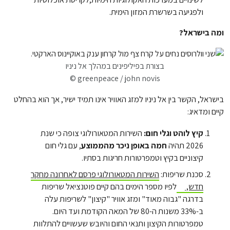
ולפגיעה בשרשרת המזון הימית.
ומה בישראל?
בצורת בפיליפינים במהלך אל ניניו
© greenpeace / john novis
בישראל, הקשר בין אל ניניו למזג האוויר אינו תמיד ישיר, אך הוא בהחלט
קיים ומדאיג:
קיץ לוהט וגלי חום:
השירות המטאורולוגי צופה כי שנת
2026 תהיה
חמה באופן ניכר מהממוצע
, עם גלי חום
קיצוניים בקיץ וטמפרטורות חריגות בסתיו.
סכנת שריפות:
השירות המטאורולוגי פרסם לאחרונה מחקר
חדש,
לפיו מספר הימים בהם קיים פוטנציאל שריפות
בדרגה "גבוה מאוד" ומזג אוויר "קיצון" לשריפות עלה
ב-33% משנות ה-80 של המאה הקודמת ועד היום.
טמפרטורות הקיצון ותנאי החום והיובש שעשויים להתלוות