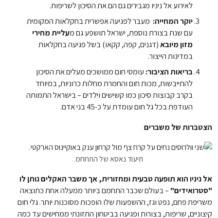
לאירוע אל ניניו מגבירים גם הם את הסיכון לשריפות.
יוקר המחייה:
מעבר לפגיעה אפשרית בחקלאות המקומית
עם שנת בצורת נוספת, ישראל תושפע גם מ
עליית מחירי
מזון מיובא
(דגנים, קפה, קקאו) בשל פגיעה בחקלאות
במדינות הייצור.
בריאות הציבור:
עומסי חום ממושכים מעלים את הסיכון
להתייבשות, מכות חום והחמרת מחלות כרוניות, במיוחד
בקרב קבוצות סיכון כמו קשישים וילדים – בישראל התמותה
העודפת בכל גל חום עומדת על כ-45 בני אדם.
הצטברות של משברים
תיעוד נאסא של התחחמ
אל ניניו הוא תופעה טבעית ומחזורית, אך משבר האקלים נותן לו
"סטרואידים"
– בעולם שכבר התחמם ביותר ממעלה אחת כתוצאה
משריפת פחם, נפט וגז, ההשפעות שלו הופכות מסוכנות יותר. גלי חום
קיצוניים, שריפות, בצורות ופגיעה בביטחון התזונתי ממחישים עד כמה