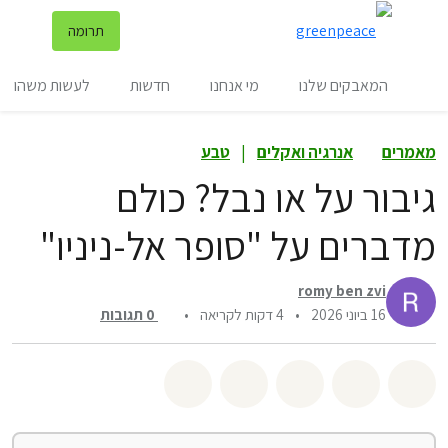
שינ
תרומה
תפריט
המאבקים שלנו
מי אנחנו
חדשות
לעשות משהו
מאמרים
אנרגיה ואקלים
|
טבע
גיבור על או נבל? כולם
מדברים על "סופר אל-ניניו"
romy ben zvi
16 ביוני 2026
•
4 דקות לקריאה
•
0
תגובות
שיתוף whatsapp
שיתוף facebook
שיתוף twitter
שיתוף email
לשתף בbluesky