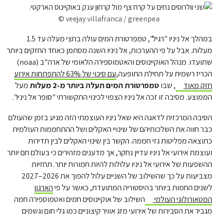
© veejay villafranca / greenpea
במהלך אל ניניו "רגיל", טמפרטורת המים עולה בחצי מעלה עד 1.5
מעלות. אבל על פי ההערכות, אל ניניו השנה מסתמן כאחד החזקים ביותר
שתועדו. מנהל האוקיינוסים והאטמוספירה הלאומי של ארה"ב (noaa)
הכריז רשמית על תחילת התופעה,
עם סיכוי של 63% להתפתחות אירוע
חזק מאוד
, שבו
טמפרטורת המים תעלה ביותר מ-2 מעלות
מעל
הממוצע. מסיבה זו זכה אל ניניו הצפוי לכינוי התקשורתי "סופר אל ניניו".
הסיבה המרכזית לדאגה היא שאל ניניו העוצמתי הזה מגיע בזמן שהעולם
כבר חווה את השלכותיהם של שינויי האקלים ושל ההתחממות העולמית
כתוצאה מפליטות גזי חממה. הקשר בין שינוי האקלים לבין תדירות
ועוצמת אירועי אל ניניו עדיין נחקר, אך מדענים מזהירים כי בעולם חם יותר
ההשפעות של אירועי אל ניניו עלולות להיות חמורות יותר. תחזיות
מצביעות על כך שהשילוב של השניים עלול להפוך את 2026–2027
לשנים החמות ביותר בהיסטוריה המתועדת, כאשר על פי
הארגון
המטאורולוגי העולמי
השילוב של אוקיינוסים חמים ואטמוספירה חמה
מגביר את הסבירות של אירועי מזג אוויר קיצוניים כמו גלי חום וגשמים