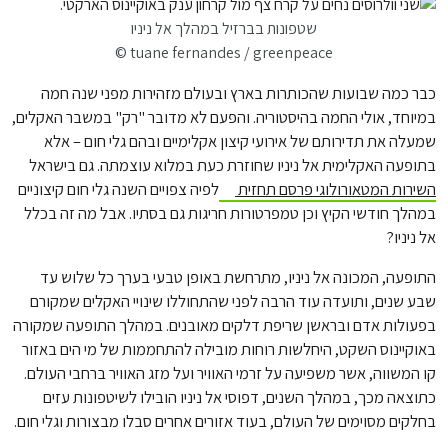
שטפונות בברזיל במהלך אל ניניו
© tuane fernandes / greenpeace
כבר כמה שבועות שהכותרות בארץ ובעולם מזהירות מפני שנה חמה
במיוחד, אולי החמה בהיסטוריה. והפעם לא מדובר "רק" במשבר האקלים,
שמעלה את תדירותם של אירועי קיצון אקלימיים ובהם גלי חום – אלא
בתופעה האקלימית אל ניניו שחוזרת כעת במלוא עוצמתה. גם בישראל
השירות המטאורולוגי פרסם תחזית
לפיה צפויים השנה גלי חום קיצוניים
במהלך חודשי הקיץ וכן טמפרטורות חריגות גם בסתיו. אבל מה זה בכלל
אל ניניו?
התופעה, המכונה אל ניניו, מתרחשת באופן טבעי בערך כל שלוש עד
שבע שנים, ותועדה עוד הרבה לפני שהתחוללו שינויי האקלים שמקורם
בפעולות אדם ובראשן שריפת דלקים מאובנים. במהלך התופעה שמקורה
באוקיינוס השקט, היחלשות רוחות מובילה להתחממות של מי הים באזור
קו המשווה, אשר משפיעה על זרמי האוויר ועל מזג האוויר ברחבי העולם.
כתוצאה מכך, במהלך השנים, דפוסי אל ניניו הובילו לשיטפונות עזים
בחלקים מסוימים של העולם, בעוד אזורים אחרים סבלו מבצורות וגלי חום.