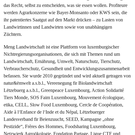
das Recht, selbst zu entscheiden, was sie essen wollen. Profiteure
werden Agrarkonzerne wie Bayer-Monsanto oder KWS sein, die
ihr patentiertes Saatgut auf den Markt drücken – zu Lasten von
Landwirtinnen und Landwirten sowie von unabhängigen
Züchtern.
Meng Landwirtschaft ist eine Plattform von luxemburgischer
Nichtregierungsorganisationen, die sich mit Themen rund um
Landwirtschaft, Ernährung, Umwelt, Naturschutz, Tierschutz,
Verbraucherschutz, Gesundheit und Entwicklungszusammenarbeit
befassen. Sie wurde 2010 gegründet und wird aktuell getragen von
natur&ëmwelt a.s.b.l., Vereenegung fir Biolandwirtschaft
Lëtzebuerg a.s.b.l., Greenpeace Luxembourg, Action Solidarité
Tiers Monde, SOS Faim Luxembourg, Mouvement écologique,
etika, CELL, Slow Food Luxembourg, Cercle de Coopération,
Aide à l‘Enfance de l‘Inde et du Népal, Lëtzebuerger
Landesverband fir Beienzuucht, SEED, Kampagne „ohne
Pestizide“, Frères des Hommes, Foodsharing Luxembourg,
Netzwierk Agroökologie, Fondation Partage, Ligue CTF und