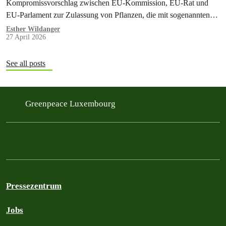
Kompromissvorschlag zwischen EU-Kommission, EU-Rat und
EU-Parlament zur Zulassung von Pflanzen, die mit sogenannten
“neuen genomischen Techniken” (NGT)…
Esther Wildanger
27 April 2026
See all posts
Greenpeace Luxembourg
Pressezentrum
Jobs