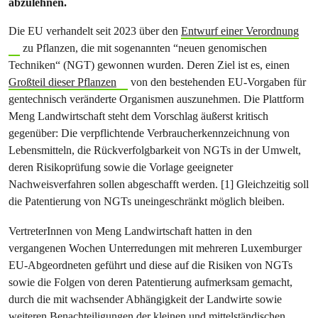
abzulehnen.
Die EU verhandelt seit 2023 über den
Entwurf einer Verordnung
zu Pflanzen, die mit sogenannten “neuen genomischen
Techniken“ (NGT) gewonnen wurden. Deren Ziel ist es, einen
Großteil dieser Pflanzen
von den bestehenden EU-Vorgaben für
gentechnisch veränderte Organismen auszunehmen. Die Plattform
Meng Landwirtschaft steht dem Vorschlag äußerst kritisch
gegenüber: Die verpflichtende Verbraucherkennzeichnung von
Lebensmitteln, die Rückverfolgbarkeit von NGTs in der Umwelt,
deren Risikoprüfung sowie die Vorlage geeigneter
Nachweisverfahren sollen abgeschafft werden. [1] Gleichzeitig soll
die Patentierung von NGTs uneingeschränkt möglich bleiben.
VertreterInnen von Meng Landwirtschaft hatten in den
vergangenen Wochen Unterredungen mit mehreren Luxemburger
EU-Abgeordneten geführt und diese auf die Risiken von NGTs
sowie die Folgen von deren Patentierung aufmerksam gemacht,
durch die mit wachsender Abhängigkeit der Landwirte sowie
weiteren Benachteiligungen der kleinen und mittelständischen