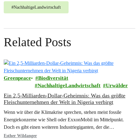
#
NachhaltigeLandwirtschaft
Related Posts
Greenpeace
Biodiversität
NachhaltigeLandwirtschaft
Urwälder
Ein 2,5-Milliarden-Dollar-Geheimnis: Was das größte
Fleischunternehmen der Welt in Nigeria verbirgt
Wenn wir über die Klimakrise sprechen, stehen meist fossile
Energiekonzerne wie Shell oder ExxonMobil im Mittelpunkt.
Doch es gibt einen weiteren Industriegiganten, der die
Klimazerstörung maßgeblich vorantreibt und derzeit eine massive
Esther Wildanger